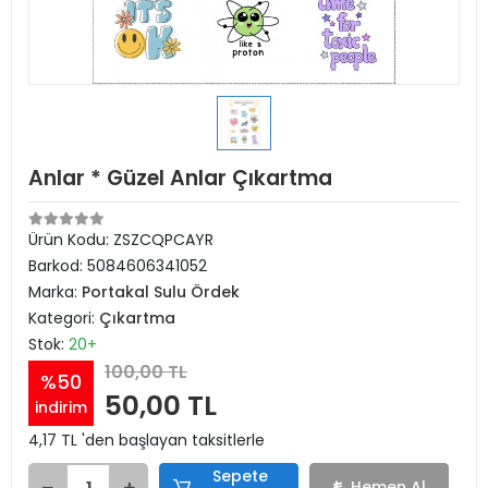
Anlar * Güzel Anlar Çıkartma
Ürün Kodu:
ZSZCQPCAYR
Barkod:
5084606341052
Marka:
Portakal Sulu Ördek
Kategori:
Çıkartma
Stok:
20+
100,00 TL
%50
50,00 TL
indirim
4,17 TL 'den başlayan taksitlerle
Sepete
Hemen Al