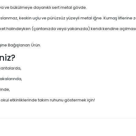
maya ve bükülmeye dayanıklı sert metal gövde.
lanmaz, keskin uçlu ve pürüzsüz yüzeyli metal iğne. Kumaş liflerine 
eket halindeyken (çantanızda veya yakanızda) kendi kendine açılmasın
ğine Bağışlanan Ürün.
niz?
 çantalarda,
yakalarında,
rinde,
 okul etkinliklerinde takım ruhunu göstermek için!