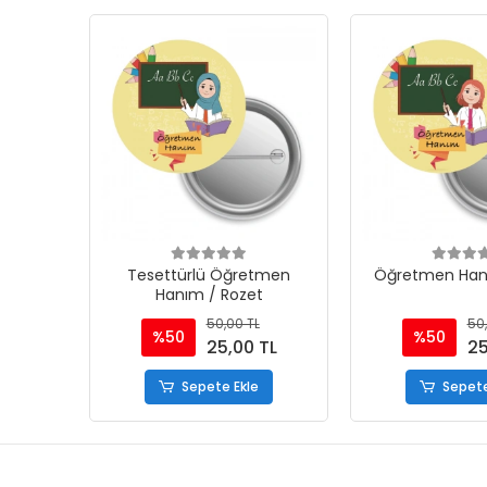
Tesettürlü Öğretmen
Öğretmen Han
Hanım / Rozet
50,00 TL
50,
%50
%50
25,00 TL
25
Sepete Ekle
Sepete