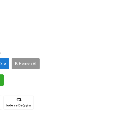
e
Ekle
Hemen Al
R
İade ve Değişim