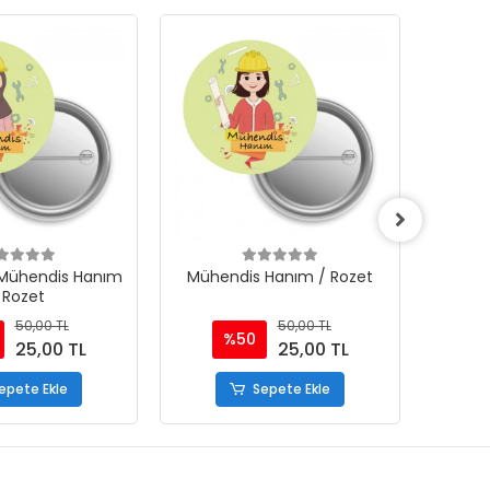
 Mühendis Hanım
Mühendis Hanım / Rozet
Müh
 Rozet
50,00 TL
50,00 TL
%50
25,00 TL
25,00 TL
epete Ekle
Sepete Ekle