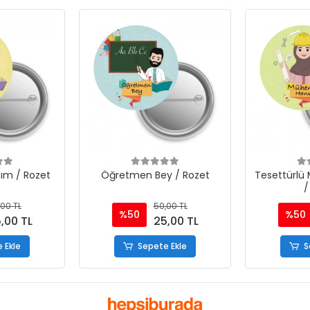
ım / Rozet
Öğretmen Bey / Rozet
Tesettürlü
/
00 TL
50,00 TL
%50
%50
,00 TL
25,00 TL
 Ekle
Sepete Ekle
S