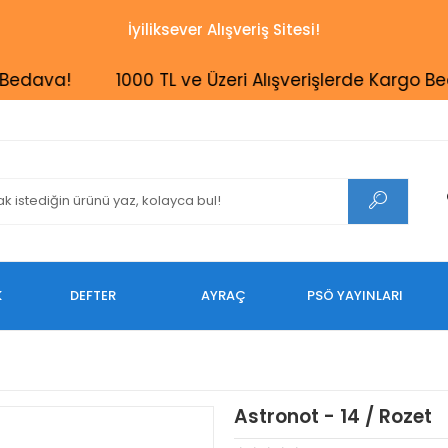
İyiliksever Alışveriş Sitesi!
va!
1000 TL ve Üzeri Alışverişlerde Kargo Bedava
K
DEFTER
AYRAÇ
PSÖ YAYINLARI
Astronot - 14 / Rozet