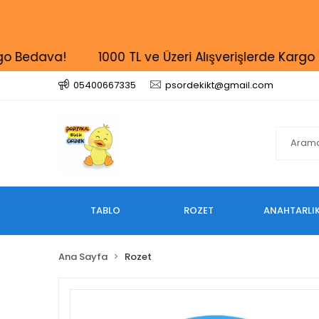
edava!
1000 TL ve Üzeri Alışverişlerde Kargo Beda
05400667335
psordekikt@gmail.com
TABLO
ROZET
ANAHTARLI
Ana Sayfa
Rozet