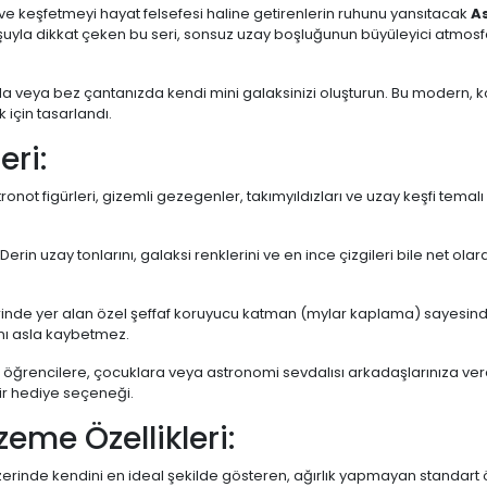
n ve keşfetmeyi hayat felsefesi haline getirenlerin ruhunu yansıtacak
As
yla dikkat çeken bu seri, sonsuz uzay boşluğunun büyüleyici atmosferini
ntanızda veya bez çantanızda kendi mini galaksinizi oluşturun. Bu modern
 için tasarlandı.
eri:
astronot figürleri, gizemli gezegenler, takımyıldızları ve uzay keşfi tem
Derin uzay tonlarını, galaksi renklerini ve en ince çizgileri bile net olar
inde yer alan özel şeffaf koruyucu katman (mylar kaplama) sayesinde
ını asla kaybetmez.
a, öğrencilere, çocuklara veya astronomi sevdalısı arkadaşlarınıza 
bir hediye seçeneği.
zeme Özellikleri:
rinde kendini en ideal şekilde gösteren, ağırlık yapmayan standart 