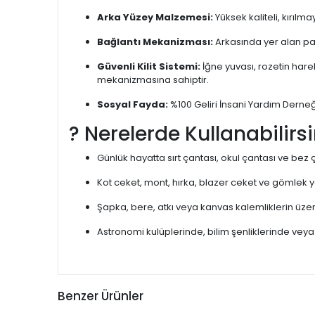
Arka Yüzey Malzemesi:
Yüksek kaliteli, kırıl
Bağlantı Mekanizması:
Arkasında yer alan pas
Güvenli Kilit Sistemi:
İğne yuvası, rozetin har
mekanizmasına sahiptir.
Sosyal Fayda:
%100 Geliri İnsani Yardım Derne
? Nerelerde Kullanabilirsi
Günlük hayatta sırt çantası, okul çantası ve bez
Kot ceket, mont, hırka, blazer ceket ve gömlek 
Şapka, bere, atkı veya kanvas kalemliklerin üze
Astronomi kulüplerinde, bilim şenliklerinde veya
Benzer Ürünler