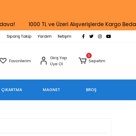
!
1000 TL ve Üzeri Alışverişlerde Kargo Bedava!
Sipariş Takip
Yardım
İletişim
0
Giriş Yap
Favorilerim
Sepetim
Üye Ol
ÇIKARTMA
MAGNET
BROŞ