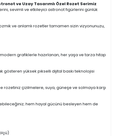
tronot ve Uzay Tasarımlı Özel Rozet Serimiz
, sevimli ve etkileyici astronot figürlerini günlük
, kozmik ve anlamlı rozetler tamamen sizin vizyonunuzu,
alı modern grafiklerle hazırlanan, her yaşa ve tarza hitap
ak gösteren yüksek pikselli dijital baskı teknolojisi
 rozetiniz çizilmelere, suya, güneşe ve solmaya karşı
verebileceğiniz; hem hayal gücünü besleyen hem de
ölçü)