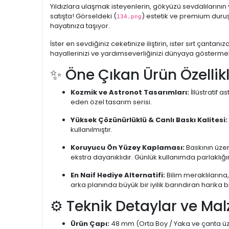
Yıldızlara ulaşmak isteyenlerin, gökyüzü sevdalılarını
satışta! Görseldeki (
) estetik ve premium duruşu
134.png
hayatınıza taşıyor.
İster en sevdiğiniz ceketinize iliştirin, ister sırt ça
hayallerinizi ve yardımseverliğinizi dünyaya göstermek
✨ Öne Çıkan Ürün Özellikl
Kozmik ve Astronot Tasarımları:
İllüstratif 
eden özel tasarım serisi.
Yüksek Çözünürlüklü & Canlı Baskı Kalitesi:
kullanılmıştır.
Koruyucu Ön Yüzey Kaplaması:
Baskının üzer
ekstra dayanıklıdır. Günlük kullanımda parlaklığ
En Naif Hediye Alternatifi:
Bilim meraklıların
arka planında büyük bir iyilik barındıran harika 
⚙️ Teknik Detaylar ve Mal
Ürün Çapı:
48 mm (Orta Boy / Yaka ve çanta üze