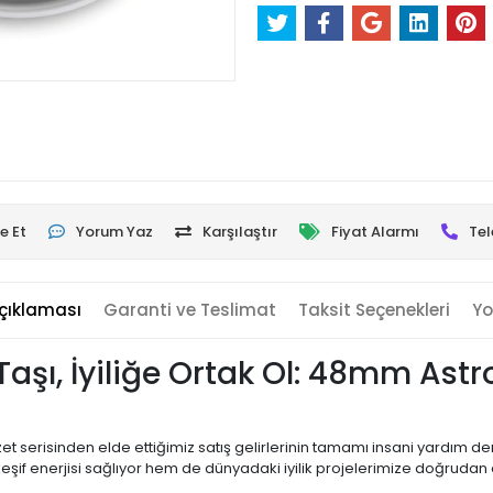
e Et
Yorum Yaz
Karşılaştır
Fiyat Alarmı
Tel
çıklaması
Garanti ve Teslimat
Taksit Seçenekleri
Yo
aşı, İyiliğe Ortak Ol: 48mm Astr
et serisinden elde ettiğimiz satış gelirlerinin tamamı insani yardım d
keşif enerjisi sağlıyor hem de dünyadaki iyilik projelerimize doğrudan