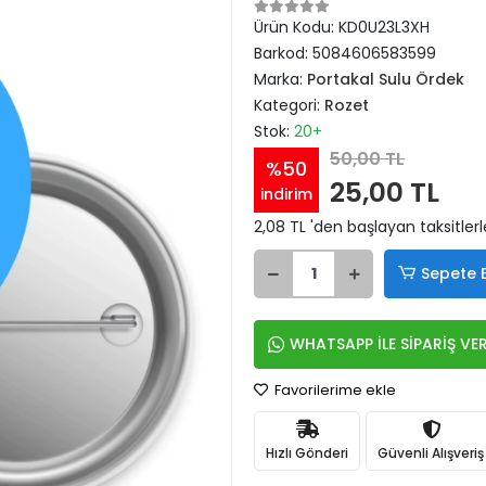
Ürün Kodu:
KD0U23L3XH
Barkod:
5084606583599
Marka:
Portakal Sulu Ördek
Kategori:
Rozet
Stok:
20+
50,00 TL
%50
25,00 TL
indirim
2,08 TL 'den başlayan taksitlerl
Sepete 
WHATSAPP İLE SİPARİŞ VE
Favorilerime ekle
Hızlı Gönderi
Güvenli Alışveriş