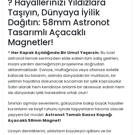
? Hayallerinizi Yıldızlara
Taşıyın, Dünyaya İyilik
Dağıtın: 58mm Astronot
Tasarımlı Açacaklı
Magnetler!
?
Her Kapak Açıldığında Bir Umut Yeşersin:
Bu özel
astronot temalı serimizden elde edilen tüm satış gelirleri,
insani yardım derneğimizin projelerine doğrudan
aktarılmaktadır. Evinize, mutfağınıza veya ofisinize estetik
katacak bu tasarım, aslında dünyadaki bir muhtacın, bir
yetimin hayatına dokunacak kocaman bir iyilik köprüsüdür.
Satın alarak hem kendinize anlamlı bir aksesuar edinin hem
de dünyadaki iyilik hareketine ortak olun!
Sınırları aşmayı sevenlerin, gökyüzüne bakıp büyük hayaller
kuranların ve keşif ruhunu içinde taşıyanların favorisi olacak
yepyeni bir model:
Astronot Temalı Gazoz Kapağı
Açacaklı 58mm Magnet!
Uzayın derinliklerini, yıldızların büyüleyici ışıltısını ve bir