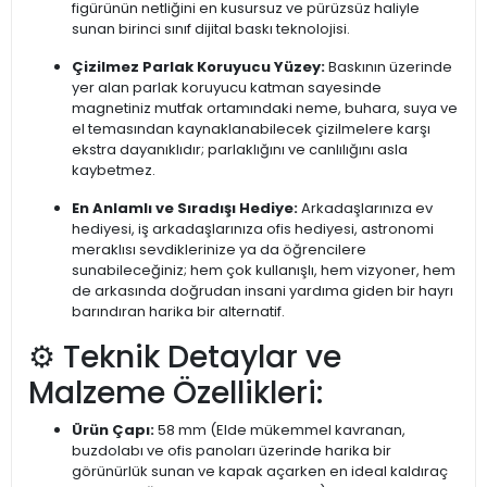
figürünün netliğini en kusursuz ve pürüzsüz haliyle
sunan birinci sınıf dijital baskı teknolojisi.
Çizilmez Parlak Koruyucu Yüzey:
Baskının üzerinde
yer alan parlak koruyucu katman sayesinde
magnetiniz mutfak ortamındaki neme, buhara, suya ve
el temasından kaynaklanabilecek çizilmelere karşı
ekstra dayanıklıdır; parlaklığını ve canlılığını asla
kaybetmez.
En Anlamlı ve Sıradışı Hediye:
Arkadaşlarınıza ev
hediyesi, iş arkadaşlarınıza ofis hediyesi, astronomi
meraklısı sevdiklerinize ya da öğrencilere
sunabileceğiniz; hem çok kullanışlı, hem vizyoner, hem
de arkasında doğrudan insani yardıma giden bir hayrı
barındıran harika bir alternatif.
⚙️ Teknik Detaylar ve
Malzeme Özellikleri:
Ürün Çapı:
58 mm (Elde mükemmel kavranan,
buzdolabı ve ofis panoları üzerinde harika bir
görünürlük sunan ve kapak açarken en ideal kaldıraç