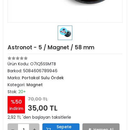
Astronot - 5 / Magnet / 58 mm
Ürün Kodu:
O7IQ5SSMTB
Barkod:
5084606789946
Marka:
Portakal Sulu Ördek
Kategori:
Magnet
Stok:
20+
70,00 TL
%50
35,00 TL
indirim
2,92 TL 'den başlayan taksitlerle
Sepete
Hemen Al