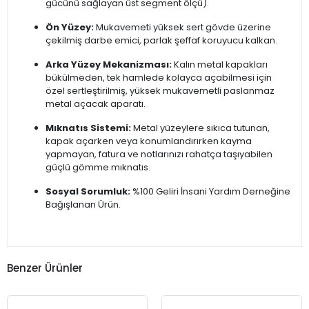
gücünü sağlayan üst segment ölçü).
Ön Yüzey:
Mukavemeti yüksek sert gövde üzerine
çekilmiş darbe emici, parlak şeffaf koruyucu kalkan.
Arka Yüzey Mekanizması:
Kalın metal kapakları
bükülmeden, tek hamlede kolayca açabilmesi için
özel sertleştirilmiş, yüksek mukavemetli paslanmaz
metal açacak aparatı.
Mıknatıs Sistemi:
Metal yüzeylere sıkıca tutunan,
kapak açarken veya konumlandırırken kayma
yapmayan, fatura ve notlarınızı rahatça taşıyabilen
güçlü gömme mıknatıs.
Sosyal Sorumluk:
%100 Geliri İnsani Yardım Derneğine
Bağışlanan Ürün.
Benzer Ürünler