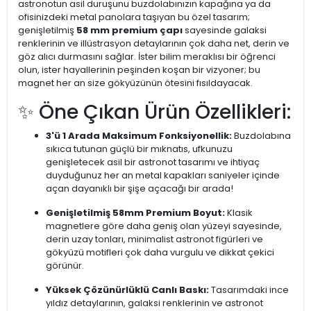
astronotun asil duruşunu buzdolabınızın kapağına ya da
ofisinizdeki metal panolara taşıyan bu özel tasarım;
genişletilmiş
58 mm premium çapı
sayesinde galaksi
renklerinin ve illüstrasyon detaylarının çok daha net, derin ve
göz alıcı durmasını sağlar. İster bilim meraklısı bir öğrenci
olun, ister hayallerinin peşinden koşan bir vizyoner; bu
magnet her an size gökyüzünün ötesini fısıldayacak.
✨ Öne Çıkan Ürün Özellikleri:
3'ü 1 Arada Maksimum Fonksiyonellik:
Buzdolabına
sıkıca tutunan güçlü bir mıknatıs, ufkunuzu
genişletecek asil bir astronot tasarımı ve ihtiyaç
duyduğunuz her an metal kapakları saniyeler içinde
açan dayanıklı bir şişe açacağı bir arada!
Genişletilmiş 58mm Premium Boyut:
Klasik
magnetlere göre daha geniş olan yüzeyi sayesinde,
derin uzay tonları, minimalist astronot figürleri ve
gökyüzü motifleri çok daha vurgulu ve dikkat çekici
görünür.
Yüksek Çözünürlüklü Canlı Baskı:
Tasarımdaki ince
yıldız detaylarının, galaksi renklerinin ve astronot