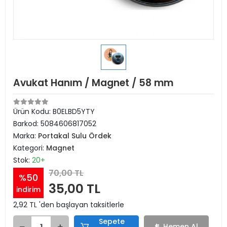
Avukat Hanım / Magnet / 58 mm
Ürün Kodu:
B0ELBD5YTY
Barkod:
5084606817052
Marka:
Portakal Sulu Ördek
Kategori:
Magnet
Stok:
20+
70,00 TL
%50
35,00 TL
indirim
2,92 TL 'den başlayan taksitlerle
Sepete
Hemen Al