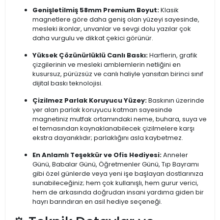
Genişletilmiş 58mm Premium Boyut:
Klasik
magnetlere göre daha geniş olan yüzeyi sayesinde,
mesleki ikonlar, unvanlar ve sevgi dolu yazılar çok
daha vurgulu ve dikkat çekici görünür.
Yüksek Çözünürlüklü Canlı Baskı:
Harflerin, grafik
çizgilerinin ve mesleki amblemlerin netliğini en
kusursuz, pürüzsüz ve canlı haliyle yansıtan birinci sınıf
dijital baskı teknolojisi.
Çizilmez Parlak Koruyucu Yüzey:
Baskının üzerinde
yer alan parlak koruyucu katman sayesinde
magnetiniz mutfak ortamındaki neme, buhara, suya ve
el temasından kaynaklanabilecek çizilmelere karşı
ekstra dayanıklıdır; parlaklığını asla kaybetmez.
En Anlamlı Teşekkür ve Ofis Hediyesi:
Anneler
Günü, Babalar Günü, Öğretmenler Günü, Tıp Bayramı
gibi özel günlerde veya yeni işe başlayan dostlarınıza
sunabileceğiniz; hem çok kullanışlı, hem gurur verici,
hem de arkasında doğrudan insani yardıma giden bir
hayrı barındıran en asil hediye seçeneği.