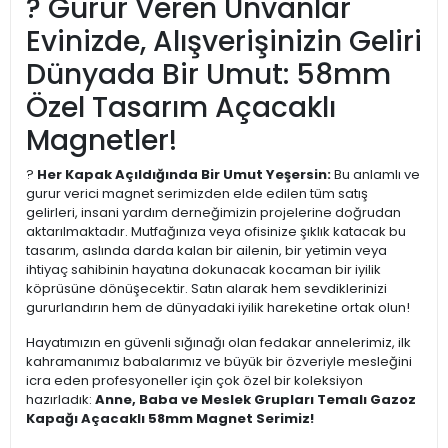
? Gurur Veren Unvanlar
Evinizde, Alışverişinizin Geliri
Dünyada Bir Umut: 58mm
Özel Tasarım Açacaklı
Magnetler!
?
Her Kapak Açıldığında Bir Umut Yeşersin:
Bu anlamlı ve
gurur verici magnet serimizden elde edilen tüm satış
gelirleri, insani yardım derneğimizin projelerine doğrudan
aktarılmaktadır. Mutfağınıza veya ofisinize şıklık katacak bu
tasarım, aslında darda kalan bir ailenin, bir yetimin veya
ihtiyaç sahibinin hayatına dokunacak kocaman bir iyilik
köprüsüne dönüşecektir. Satın alarak hem sevdiklerinizi
gururlandırın hem de dünyadaki iyilik hareketine ortak olun!
Hayatımızın en güvenli sığınağı olan fedakar annelerimiz, ilk
kahramanımız babalarımız ve büyük bir özveriyle mesleğini
icra eden profesyoneller için çok özel bir koleksiyon
hazırladık:
Anne, Baba ve Meslek Grupları Temalı Gazoz
Kapağı Açacaklı 58mm Magnet Serimiz!