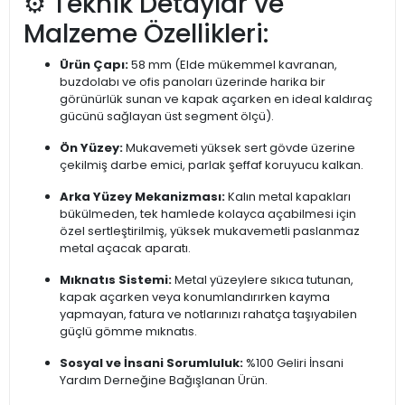
⚙️ Teknik Detaylar ve
Malzeme Özellikleri:
Ürün Çapı:
58 mm (Elde mükemmel kavranan,
buzdolabı ve ofis panoları üzerinde harika bir
görünürlük sunan ve kapak açarken en ideal kaldıraç
gücünü sağlayan üst segment ölçü).
Ön Yüzey:
Mukavemeti yüksek sert gövde üzerine
çekilmiş darbe emici, parlak şeffaf koruyucu kalkan.
Arka Yüzey Mekanizması:
Kalın metal kapakları
bükülmeden, tek hamlede kolayca açabilmesi için
özel sertleştirilmiş, yüksek mukavemetli paslanmaz
metal açacak aparatı.
Mıknatıs Sistemi:
Metal yüzeylere sıkıca tutunan,
kapak açarken veya konumlandırırken kayma
yapmayan, fatura ve notlarınızı rahatça taşıyabilen
güçlü gömme mıknatıs.
Sosyal ve İnsani Sorumluluk:
%100 Geliri İnsani
Yardım Derneğine Bağışlanan Ürün.