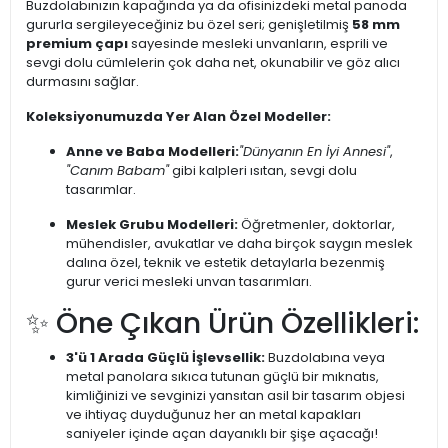
Buzdolabınızın kapağında ya da ofisinizdeki metal panoda
gururla sergileyeceğiniz bu özel seri; genişletilmiş
58 mm
premium çapı
sayesinde mesleki unvanların, esprili ve
sevgi dolu cümlelerin çok daha net, okunabilir ve göz alıcı
durmasını sağlar.
Koleksiyonumuzda Yer Alan Özel Modeller:
Anne ve Baba Modelleri:
"Dünyanın En İyi Annesi"
,
"Canım Babam"
gibi kalpleri ısıtan, sevgi dolu
tasarımlar.
Meslek Grubu Modelleri:
Öğretmenler, doktorlar,
mühendisler, avukatlar ve daha birçok saygın meslek
dalına özel, teknik ve estetik detaylarla bezenmiş
gurur verici mesleki unvan tasarımları.
✨ Öne Çıkan Ürün Özellikleri:
3'ü 1 Arada Güçlü İşlevsellik:
Buzdolabına veya
metal panolara sıkıca tutunan güçlü bir mıknatıs,
kimliğinizi ve sevginizi yansıtan asil bir tasarım objesi
ve ihtiyaç duyduğunuz her an metal kapakları
saniyeler içinde açan dayanıklı bir şişe açacağı!