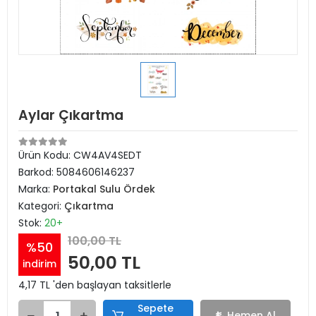
Aylar Çıkartma
Ürün Kodu:
CW4AV4SEDT
Barkod:
5084606146237
Marka:
Portakal Sulu Ördek
Kategori:
Çıkartma
Stok:
20+
100,00 TL
%50
50,00 TL
indirim
4,17 TL 'den başlayan taksitlerle
Sepete
Hemen Al