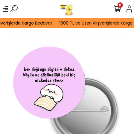
0
şverişlerde Kargo Bedava!
1000 TL ve Üzeri Alışverişlerde Kargo 