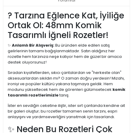
Yorumlar
? Tarzına Eğlence Kat, İyiliğe
Ortak Ol: 48mm Komik
Tasarımlı İğneli Rozetler!
✨
Anlamlı Bir Alışveriş:
Bu üründen elde edilen satış
gelirlerinin tamamı bağışlanmaktadır. Satın aldığınız her
rozetle hem tarzınıza neşe katıyor hem de güzel bir amaca
destek oluyorsunuz!
Sıradan kıyafetlerden, sıkıcı çantalardan ve "herkeste olan"
aksesuarlardan sıkıldın mı? O zaman doğru yerdesin! Mizahı,
ironiyi ve popüler kültürü yakana taşımaya geldik. Hem
modunu yükseltecek hem de görenleri gülümsetecek
komik
tasarımlı rozetlerimizle
tanış.
İster en sevdiğin ceketine iliştir, ister sırt çantanda kendine ait
bir galeri oluştur; bu rozetler tamamen senin tarzını, espri
anlayışını ve yardımseverliğini yansıtmak için tasarlandı.
✨ Neden Bu Rozetleri Çok