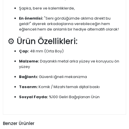
Şapka, bere ve kalemliklerde,
En önemlisi:
"Seni gördüğümde aklıma direkt bu
geldi!" diyerek arkadaşlarına verebileceğin hem
eğlenceli hem de anlamlı bir hediye alternatifi olarak!
⚙️ Ürün Özellikleri:
Çap:
48 mm (Orta Boy)
Malzeme:
Dayanıklı metal arka yüzey ve koruyucu ön
yüzey
Bağlantı:
Güvenli iğneli mekanizma
Tasarım:
Komik / Mizahi temalı dijital baskı
Sosyal Fayda:
%100 Geliri Bağışlanan Ürün
Benzer Ürünler