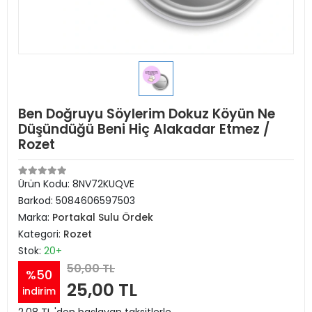
Ben Doğruyu Söylerim Dokuz Köyün Ne
Düşündüğü Beni Hiç Alakadar Etmez /
Rozet
Ürün Kodu:
8NV72KUQVE
Barkod:
5084606597503
Marka:
Portakal Sulu Ördek
Kategori:
Rozet
Stok:
20+
50,00 TL
%50
25,00 TL
indirim