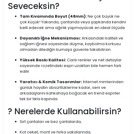
Seveceksin?
Tam Kıvamında Boyut (48mm):
Ne çok büyük ne
çok küçük! Yakanda, çantanda veya şapkanda kendini
belli edecek ama ağırlık yapmayacak en ideal ölçüde.
Dayanıklı İğne Mekanizması:
Arkasındaki kaliteli ve
sağlam iğnesi sayesinde düşme, kaybolma korkusu
olmadan dilediğin kumaşa güvenle takabilirsin.
Yüksek Baskı Kalitesi:
Canlı renkler ve net detaylar
sayesinde rozetindeki espri uzaktan bile hemen fark
edilir.
Yaratıcı & Komik Tasarımlar:
İnternet mimlerinden
günlük hayatın absürtlüklerine kadar, seni ve
arkadaşlarını kahkahaya boğacak en trend espriler
tek bir tıkla kapında.
? Nerelerde Kullanabilirsin?
Sırt çantaları ve bez çantalarda,
Kot ceket, mont ve hırka yakalarında,