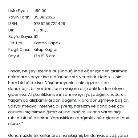
Liste Fiyatı:
180,00
Yayın Tarihi:
05.08.2025
ISBN:
9786259722429
Dil:
TÜRKÇE
Sayfa Sayısı:
112
Cilt Tipi:
Karton Kapak
Kağıt Cinsi:
Kitap Kağıdı
Boyut:
13 x 19.5 cm
“İnsan, bir şey üzerine düşündüğünde eğer içinden çıkılmaz
noktalara varıyor ise o düşünce sizi yer bitirir. Hele ki zihin
ham bir hâlde ise. Düşünmeyenin zihin egzersizleri
donuklaşır, bir yerden sonra yaşam alışkanlıklardan öteye
gidemez. Alışkanlıklar ise insanı ne için yaşadığını unutturur.
Yaşam da alışkanlıklardan bağımlılıklara dönüşmeye başlar.
Sosyal medya, internet, alışveriş, narsizm ve daha pek çok
durumu hiç bilmediğimiz orijinal bağımlılıkların yaratıldığı
ruhsal bir hâle sokar. Yapaylıkların bağımlılık süreçlerine tanık
oluruz.”
Günümüzde ekranlar arasına sıkışmış bir dünyada yaşıyoruz.