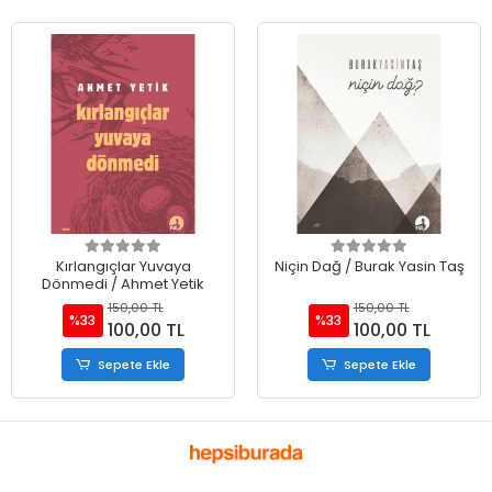
Kırlangıçlar Yuvaya
Niçin Dağ / Burak Yasin Taş
Dönmedi / Ahmet Yetik
150,00 TL
150,00 TL
%33
%33
100,00 TL
100,00 TL
Sepete Ekle
Sepete Ekle