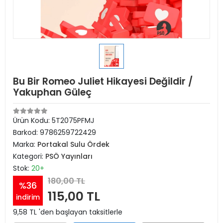
Bu Bir Romeo Juliet Hikayesi Değildir /
Yakuphan Güleç
Ürün Kodu:
5T2075PFMJ
Barkod:
9786259722429
Marka:
Portakal Sulu Ördek
Kategori:
PSÖ Yayınları
Stok:
20+
180,00 TL
%36
115,00 TL
indirim
9,58 TL 'den başlayan taksitlerle