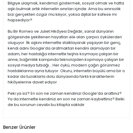
Bilgiye ulaşmak, kendimizi göstermek, sosyal olmak ve hatta
aşkı bulmak artık internetin sınırları içinde. Ama bu sınırsızlık
bizi gerçekten özgür mü kılıyor, yoksa dijital bir kafese mi
hapsediyor?
Bu Bir Romeo ve Juliet Hikâyesi Değildir, sanal dünyanın
gölgesinde şekillenen hayatları ele alan çarpıcı öykülerden
oluşuyor. İlk aşkını internette stalklayarak yaşayan bir genç,
kendi adını Google’da aratmaktan kendini alamayan bir
adam, her hastalığa internette teşhis koymaya çalışan bir
anne, bağımlılık kampında teknolojiden kopmaya çalışan bir
sosyal medya tutsağı... Her öykü, modern çağın görünmez
hastalıklarına ayna tutuyor. Okuru, internetin büyülü ama bir o
kadar da tuzaklarla dolu dünyasında farklı karakterlerin
hikâyelerine davet ediyor.
Peki ya siz? En son ne zaman kendinizi Google’da arattınız?
Ya da internette kendinizi en son ne zaman kaybettiniz? Belki
de bu sorunun cevabı bu kitapta saklıdır
Benzer Ürünler