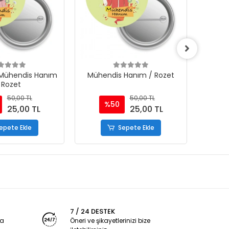
 Mühendis Hanım
Mühendis Hanım / Rozet
Müh
 Rozet
50,00 TL
50,00 TL
%50
25,00 TL
25,00 TL
epete Ekle
Sepete Ekle
7 / 24 DESTEK
ya
Öneri ve şikayetlerinizi bize