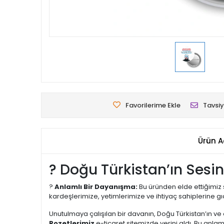
Favorilerime Ekle
Tavsiy
Ürün A
? Doğu Türkistan’ın Sesin
?
Anlamlı Bir Dayanışma:
Bu üründen elde ettiğimiz s
kardeşlerimize, yetimlerimize ve ihtiyaç sahiplerine g
Unutulmaya çalışılan bir davanın, Doğu Türkistan’ın ve 
Rozetlerimiz
e-ticaret sitemizde yerini aldı. Bu anl