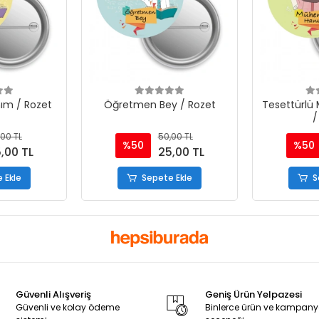
ım / Rozet
Öğretmen Bey / Rozet
Tesettürlü
/
00 TL
50,00 TL
%50
%50
,00 TL
25,00 TL
 Ekle
Sepete Ekle
S
Güvenli Alışveriş
Geniş Ürün Yelpazesi
Güvenli ve kolay ödeme
Binlerce ürün ve kampan