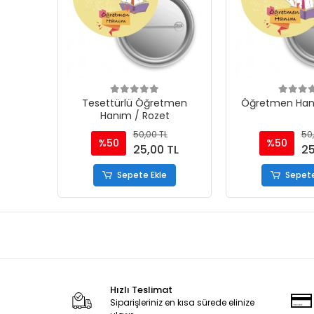
Tesettürlü Öğretmen
Öğretmen Han
Hanım / Rozet
50,00 TL
50,
%50
%50
25,00 TL
25
Sepete Ekle
Sepete
Hızlı Teslimat
Siparişleriniz en kısa sürede elinize