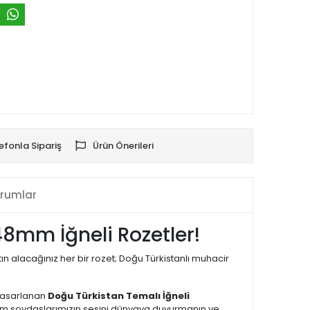
efonla Sipariş
Ürün Önerileri
rumlar
 48mm İğneli Rozetler!
ın alacağınız her bir rozet; Doğu Türkistanlı muhacir
 tasarlanan
Doğu Türkistan Temalı İğneli
lum soydaşlarımızın sesini dünyaya duyurmanın ve