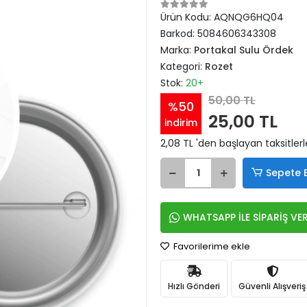
Ürün Kodu:
AQNQG6HQ04
Barkod:
5084606343308
Marka:
Portakal Sulu Ördek
Kategori:
Rozet
Stok:
20+
50,00 TL
%50
25,00 TL
indirim
2,08 TL 'den başlayan taksitlerl
Sepete 
WHATSAPP İLE SİPARİŞ VE
Favorilerime ekle
Hızlı Gönderi
Güvenli Alışveriş