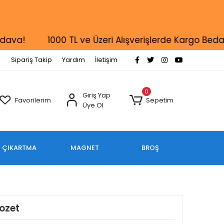
!
1000 TL ve Üzeri Alışverişlerde Kargo Bedava!
Sipariş Takip
Yardım
İletişim
0
Giriş Yap
Favorilerim
Sepetim
Üye Ol
ÇIKARTMA
MAGNET
BROŞ
Rozet