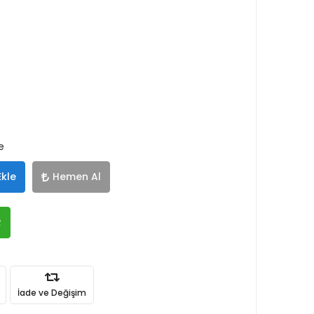
e
Ekle
Hemen Al
R
İade ve Değişim