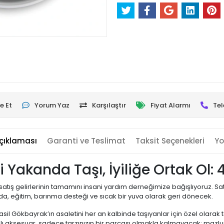
e Et
Yorum Yaz
Karşılaştır
Fiyat Alarmı
Tel
çıklaması
Garanti ve Teslimat
Taksit Seçenekleri
Yo
i Yakanda Taşı, İyiliğe Ortak Ol:
atış gelirlerinin tamamını insani yardım derneğimize bağışlıyoruz. Sat
ıda, eğitim, barınma desteği ve sıcak bir yuva olarak geri dönecek.
asil Gökbayrak’ın asaletini her an kalbinde taşıyanlar için özel olarak
amlı aksesuar, sadece tarzınızın bir parçası olmakla kalmayacak; maz