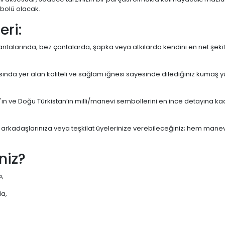
bolü olacak.
eri:
çantalarında, bez çantalarda, şapka veya atkılarda kendini en net şe
ında yer alan kaliteli ve sağlam iğnesi sayesinde dilediğiniz kumaş
n ve Doğu Türkistan’ın milli/manevi sembollerini en ince detayına kada
 arkadaşlarınıza veya teşkilat üyelerinize verebileceğiniz; hem manev
niz?
a,
da,