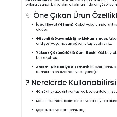
onlara uzanan bir yardım eli olmanın da en güzel sem
✨ Öne Çıkan Ürün Özellikl
İdeal Boyut (48mm):
Ceket yakalarında, sırt 
ölçüsü.
Güvenli & Dayanıklı İğne Mekanizması:
Arkas
endişesi yaşamadan güvenle taşıyabilirsiniz.
Yüksek Çözünürlüklü Canlı Baskı:
Gökbayrak'ı
baskı kalitesi.
Anlamlı Bir Hediye Alternatifi:
Sevdiklerinize,
barındıran en özel hediye seçeneği.
? Nerelerde Kullanabilirsi
Günlük hayatta sırt çantası ve bez çantalarınızd
Kot ceket, mont, takım elbise ve hırka yakaların
Şapka, atkı ve berelerinizde,