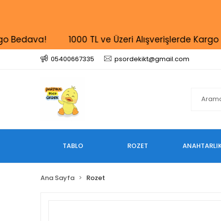
edava!
1000 TL ve Üzeri Alışverişlerde Kargo Beda
05400667335
psordekikt@gmail.com
TABLO
ROZET
ANAHTARLI
Ana Sayfa
Rozet