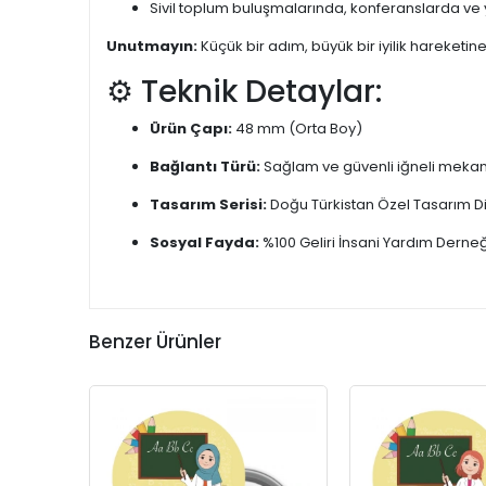
Sivil toplum buluşmalarında, konferanslarda ve
Unutmayın:
Küçük bir adım, büyük bir iyilik hareketine
⚙️ Teknik Detaylar:
Ürün Çapı:
48 mm (Orta Boy)
Bağlantı Türü:
Sağlam ve güvenli iğneli meka
Tasarım Serisi:
Doğu Türkistan Özel Tasarım Dij
Sosyal Fayda:
%100 Geliri İnsani Yardım Derne
Benzer Ürünler