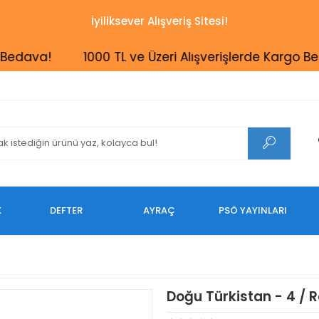
İyiliksever Alışveriş Sitesi!
va!
1000 TL ve Üzeri Alışverişlerde Kargo Bedava
K
DEFTER
AYRAÇ
PSÖ YAYINLARI
Doğu Türkistan - 4 / 