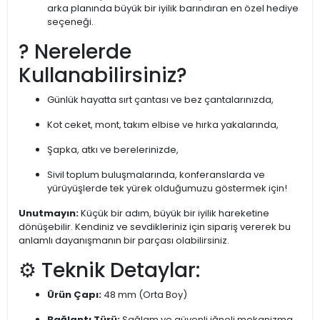
arka planında büyük bir iyilik barındıran en özel hediye
seçeneği.
? Nerelerde
Kullanabilirsiniz?
Günlük hayatta sırt çantası ve bez çantalarınızda,
Kot ceket, mont, takım elbise ve hırka yakalarında,
Şapka, atkı ve berelerinizde,
Sivil toplum buluşmalarında, konferanslarda ve
yürüyüşlerde tek yürek olduğumuzu göstermek için!
Unutmayın:
Küçük bir adım, büyük bir iyilik hareketine
dönüşebilir. Kendiniz ve sevdikleriniz için sipariş vererek bu
anlamlı dayanışmanın bir parçası olabilirsiniz.
⚙️ Teknik Detaylar:
Ürün Çapı:
48 mm (Orta Boy)
Bağlantı Türü:
Sağlam ve güvenli iğneli mekanizma