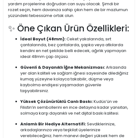
yardım projelerine doğrudan can suyu olacak. Şimdi bir
rozet seçin, hem davanıza sahip çıkın hem de bir mazlumun
yüzündeki tebessüme ortak olun.
✨ Öne Çıkan Ürün Özellikleri:
İdeal Boyut (48mm):
Ceket yakalarında, sırt
çantalarında, bez çantalarda, şapka veya atkılarda
kendini en net şekilde belli edecek, ağırlık yapmayan
ideal 48mm çap ölçüsü.
Güvenli & Dayanıklı İğne Mekanizması:
Arkasında
yer alan kaliteli ve sağlam iğnesi sayesinde dilediğiniz
kumaş yüzeyine kolayca takabilir, düşme veya
kaybolma endişesi yaşamadan güvenle
taşıyabilirsiniz.
Yüksek Çözünürlüklü Canlı Baskı:
Kudüs’ün ve
Filistin’in sembollerini en ince detayına kadar yansıtan,
solmaya karşı dayanıklı ve net dijital baskı kalitesi.
Anlamlı Bir Hediye Alternatifi:
Sevdiklerinize,
arkadaşlarınıza veya teşkilat üyelerinize
verebileceğiniz; hem manevi değeri yüksek hem de