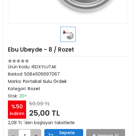
Ebu Ubeyde - 8 / Rozet
Ürün Kodu:
I6DXYUJTAK
Barkod:
5084606697067
Marka:
Portakal Sulu Ördek
Kategori:
Rozet
Stok:
20+
50,00 TL
%50
25,00 TL
indirim
2,08 TL 'den başlayan taksitlerle
Sepete
Hemen Al