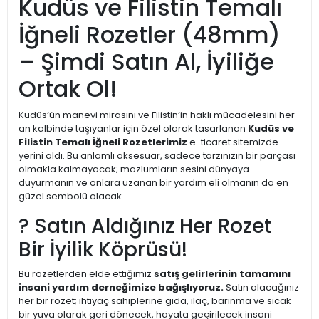
Kudüs ve Filistin Temalı
İğneli Rozetler (48mm)
– Şimdi Satın Al, İyiliğe
Ortak Ol!
Kudüs’ün manevi mirasını ve Filistin’in haklı mücadelesini her
an kalbinde taşıyanlar için özel olarak tasarlanan
Kudüs ve
Filistin Temalı İğneli Rozetlerimiz
e-ticaret sitemizde
yerini aldı. Bu anlamlı aksesuar, sadece tarzınızın bir parçası
olmakla kalmayacak; mazlumların sesini dünyaya
duyurmanın ve onlara uzanan bir yardım eli olmanın da en
güzel sembolü olacak.
? Satın Aldığınız Her Rozet
Bir İyilik Köprüsü!
Bu rozetlerden elde ettiğimiz
satış gelirlerinin tamamını
insani yardım derneğimize bağışlıyoruz.
Satın alacağınız
her bir rozet; ihtiyaç sahiplerine gıda, ilaç, barınma ve sıcak
bir yuva olarak geri dönecek, hayata geçirilecek insani