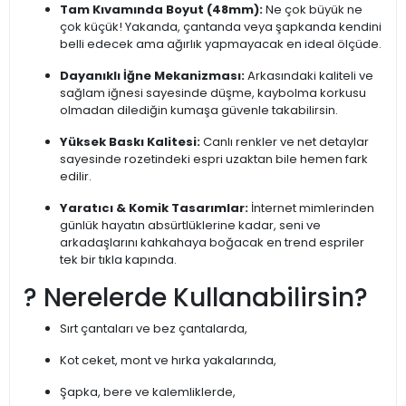
Tam Kıvamında Boyut (48mm):
Ne çok büyük ne
çok küçük! Yakanda, çantanda veya şapkanda kendini
belli edecek ama ağırlık yapmayacak en ideal ölçüde.
Dayanıklı İğne Mekanizması:
Arkasındaki kaliteli ve
sağlam iğnesi sayesinde düşme, kaybolma korkusu
olmadan dilediğin kumaşa güvenle takabilirsin.
Yüksek Baskı Kalitesi:
Canlı renkler ve net detaylar
sayesinde rozetindeki espri uzaktan bile hemen fark
edilir.
Yaratıcı & Komik Tasarımlar:
İnternet mimlerinden
günlük hayatın absürtlüklerine kadar, seni ve
arkadaşlarını kahkahaya boğacak en trend espriler
tek bir tıkla kapında.
? Nerelerde Kullanabilirsin?
Sırt çantaları ve bez çantalarda,
Kot ceket, mont ve hırka yakalarında,
Şapka, bere ve kalemliklerde,