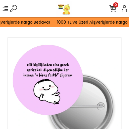
0
şverişlerde Kargo Bedava!
1000 TL ve Üzeri Alışverişlerde Kargo