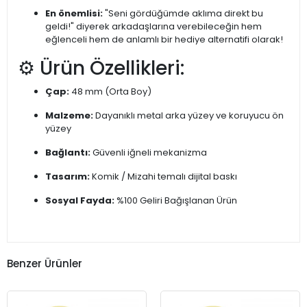
En önemlisi:
"Seni gördüğümde aklıma direkt bu
geldi!" diyerek arkadaşlarına verebileceğin hem
eğlenceli hem de anlamlı bir hediye alternatifi olarak!
⚙️ Ürün Özellikleri:
Çap:
48 mm (Orta Boy)
Malzeme:
Dayanıklı metal arka yüzey ve koruyucu ön
yüzey
Bağlantı:
Güvenli iğneli mekanizma
Tasarım:
Komik / Mizahi temalı dijital baskı
Sosyal Fayda:
%100 Geliri Bağışlanan Ürün
Benzer Ürünler