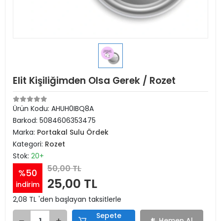
Elit Kişiliğimden Olsa Gerek / Rozet
Ürün Kodu:
AHUH0IBQ8A
Barkod:
5084606353475
Marka:
Portakal Sulu Ördek
Kategori:
Rozet
Stok:
20+
50,00 TL
%50
25,00 TL
indirim
2,08 TL 'den başlayan taksitlerle
Sepete
Hemen Al