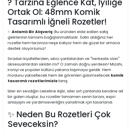
? Tarzına Eğlence Kat, İyiliğe
Ortak Ol: 48mm Komik
Tasarımlı İğneli Rozetler!
✨
Anlamlı Bir Alışveriş:
Bu üründen elde edilen satış
gelirlerinin tamamı bağışlanmaktadır. Satın aldığınız her
rozetle hem tarzınıza neşe katıyor hem de güzel bir amaca
destek oluyorsunuz!
Sıradan kıyafetlerden, sıkıcı çantalardan ve "herkeste olan"
aksesuarlardan sıkıldın mı? O zaman doğru yerdesin! Mizahı,
ironiyi ve popüler kültürü yakana taşımaya geldik. Hem
modunu yükseltecek hem de görenleri gülümsetecek
komik
tasarımlı rozetlerimizle
tanış.
İster en sevdiğin ceketine iliştir, ister sırt çantanda kendine ait
bir galeri oluştur; bu rozetler tamamen senin tarzını, espri
anlayışını ve yardımseverliğini yansıtmak için tasarlandı.
✨ Neden Bu Rozetleri Çok
Seveceksin?