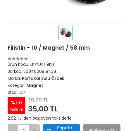
Filistin - 10 / Magnet / 58 mm
Ürün Kodu:
LKY1U4H9KH
Barkod:
5084606918438
Marka:
Portakal Sulu Ördek
Kategori:
Magnet
Stok:
20+
70,00 TL
%50
35,00 TL
indirim
2,92 TL 'den başlayan taksitlerle
Sepete
Hemen Al