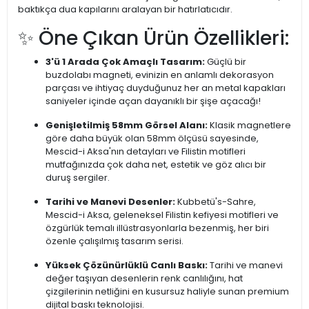
baktıkça dua kapılarını aralayan bir hatırlatıcıdır.
✨ Öne Çıkan Ürün Özellikleri:
3'ü 1 Arada Çok Amaçlı Tasarım:
Güçlü bir
buzdolabı magneti, evinizin en anlamlı dekorasyon
parçası ve ihtiyaç duyduğunuz her an metal kapakları
saniyeler içinde açan dayanıklı bir şişe açacağı!
Genişletilmiş 58mm Görsel Alanı:
Klasik magnetlere
göre daha büyük olan 58mm ölçüsü sayesinde,
Mescid-i Aksa'nın detayları ve Filistin motifleri
mutfağınızda çok daha net, estetik ve göz alıcı bir
duruş sergiler.
Tarihi ve Manevi Desenler:
Kubbetü's-Sahre,
Mescid-i Aksa, geleneksel Filistin kefiyesi motifleri ve
özgürlük temalı illüstrasyonlarla bezenmiş, her biri
özenle çalışılmış tasarım serisi.
Yüksek Çözünürlüklü Canlı Baskı:
Tarihi ve manevi
değer taşıyan desenlerin renk canlılığını, hat
çizgilerinin netliğini en kusursuz haliyle sunan premium
dijital baskı teknolojisi.