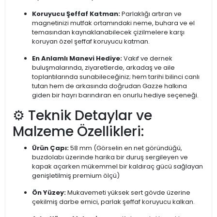
Koruyucu Şeffaf Katman:
Parlaklığı artıran ve
magnetinizi mutfak ortamındaki neme, buhara ve el
temasından kaynaklanabilecek çizilmelere karşı
koruyan özel şeffaf koruyucu katman.
En Anlamlı Manevi Hediye:
Vakıf ve dernek
buluşmalarında, ziyaretlerde, arkadaş ve aile
toplantılarında sunabileceğiniz; hem tarihi bilinci canlı
tutan hem de arkasında doğrudan Gazze halkına
giden bir hayrı barındıran en onurlu hediye seçeneği.
⚙️ Teknik Detaylar ve
Malzeme Özellikleri:
Ürün Çapı:
58 mm (Görselin en net göründüğü,
buzdolabı üzerinde harika bir duruş sergileyen ve
kapak açarken mükemmel bir kaldıraç gücü sağlayan
genişletilmiş premium ölçü)
Ön Yüzey:
Mukavemeti yüksek sert gövde üzerine
çekilmiş darbe emici, parlak şeffaf koruyucu kalkan.