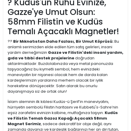
? Kudüs'ün Ruhu Evinize,
Gazze'ye Umut Olsun:
58mm Filistin ve Kudüs
Temalı Açacaklı Magnetler!
??
Bir Mıknatıstan Daha Fazlası, Bir Umut Köprüsü:
Bu
anlamlı serimizden elde edilen tüm satış gelirleri, insani
yardım derneğimizin
Gazze ve Filistin'deki insani yardım,
gıda ve tıbbi destek projelerine
doğrudan
aktarılmaktadır. Buzdolabınızda veya metal panonuzda
taşıyacağınız bu kıymetli sembol, hem evinizdeki
maneviyatın bir nişanesi olacak hem de darda kalan
kardeşlerimizin yaralarına merhem olacak bir iyilik
hareketine dönüşecektir. Satın alarak bu onurlu
dayanışmaya siz de ortak olun!
İslam aleminin ilk kıblesi Kudüs-ü Şerif’in maneviyatını,
hürriyetin sembolü Filistin haritasını ve Kubbetü's-Sahre’nin
eşsiz zarafetini evinizin kalbine, mutfağınıza taşıyın.
Kudüs
ve Filistin Temalı Gazoz Kapağı Açacaklı 58mm
Magnet Serimiz
, sadece dekoratif bir obje değil; aynı
zamanda davanızı ve kardeşlik bağlarınızı her an diri tutan,