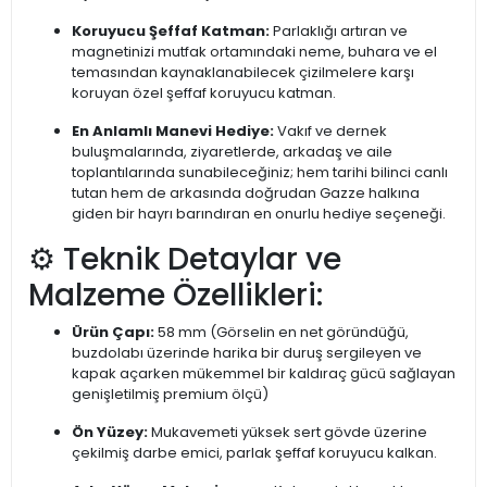
Koruyucu Şeffaf Katman:
Parlaklığı artıran ve
magnetinizi mutfak ortamındaki neme, buhara ve el
temasından kaynaklanabilecek çizilmelere karşı
koruyan özel şeffaf koruyucu katman.
En Anlamlı Manevi Hediye:
Vakıf ve dernek
buluşmalarında, ziyaretlerde, arkadaş ve aile
toplantılarında sunabileceğiniz; hem tarihi bilinci canlı
tutan hem de arkasında doğrudan Gazze halkına
giden bir hayrı barındıran en onurlu hediye seçeneği.
⚙️ Teknik Detaylar ve
Malzeme Özellikleri:
Ürün Çapı:
58 mm (Görselin en net göründüğü,
buzdolabı üzerinde harika bir duruş sergileyen ve
kapak açarken mükemmel bir kaldıraç gücü sağlayan
genişletilmiş premium ölçü)
Ön Yüzey:
Mukavemeti yüksek sert gövde üzerine
çekilmiş darbe emici, parlak şeffaf koruyucu kalkan.