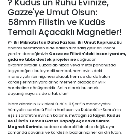
? Kudüs'ün Ruhu Evinize,
Gazze'ye Umut Olsun:
58mm Filistin ve Kudüs
Temalı Açacaklı Magnetler!
??
Bir Mıknatıstan Daha Fazlası, Bir Umut Köprüsü:
Bu
anlamlı serimizden elde edilen tüm satış gelirleri, insani
yardım derneğimizin
Gazze ve Filistin'deki insani yardım,
gıda ve tıbbi destek projelerine
doğrudan
aktarılmaktadır. Buzdolabınızda veya metal panonuzda
taşıyacağınız bu kıymetli sembol, hem evinizdeki
maneviyatın bir nişanesi olacak hem de darda kalan
kardeşlerimizin yaralarına merhem olacak bir iyilik
hareketine dönüşecektir. Satın alarak bu onurlu
dayanışmaya siz de ortak olun!
İslam aleminin ilk kıblesi Kudüs-ü Şerif’in maneviyatını,
hürriyetin sembolü Filistin haritasını ve Kubbetü's-Sahre’nin
eşsiz zarafetini evinizin kalbine, mutfağınıza taşıyın.
Kudüs
ve Filistin Temalı Gazoz Kapağı Açacaklı 58mm
Magnet Serimiz
, sadece dekoratif bir obje değil; aynı
zamanda davanızı ve kardeşlik bağlarınızı her an diri tutan,