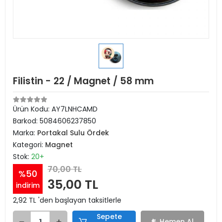
Filistin - 22 / Magnet / 58 mm
Ürün Kodu:
AY7LNHCAMD
Barkod:
5084606237850
Marka:
Portakal Sulu Ördek
Kategori:
Magnet
Stok:
20+
70,00 TL
%50
35,00 TL
indirim
2,92 TL 'den başlayan taksitlerle
Sepete
Hemen Al