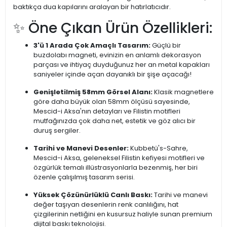
baktıkça dua kapılarını aralayan bir hatırlatıcıdır.
✨ Öne Çıkan Ürün Özellikleri:
3'ü 1 Arada Çok Amaçlı Tasarım:
Güçlü bir
buzdolabı magneti, evinizin en anlamlı dekorasyon
parçası ve ihtiyaç duyduğunuz her an metal kapakları
saniyeler içinde açan dayanıklı bir şişe açacağı!
Genişletilmiş 58mm Görsel Alanı:
Klasik magnetlere
göre daha büyük olan 58mm ölçüsü sayesinde,
Mescid-i Aksa'nın detayları ve Filistin motifleri
mutfağınızda çok daha net, estetik ve göz alıcı bir
duruş sergiler.
Tarihi ve Manevi Desenler:
Kubbetü's-Sahre,
Mescid-i Aksa, geleneksel Filistin kefiyesi motifleri ve
özgürlük temalı illüstrasyonlarla bezenmiş, her biri
özenle çalışılmış tasarım serisi.
Yüksek Çözünürlüklü Canlı Baskı:
Tarihi ve manevi
değer taşıyan desenlerin renk canlılığını, hat
çizgilerinin netliğini en kusursuz haliyle sunan premium
dijital baskı teknolojisi.