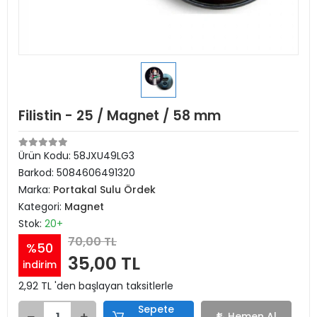
Filistin - 25 / Magnet / 58 mm
Ürün Kodu:
58JXU49LG3
Barkod:
5084606491320
Marka:
Portakal Sulu Ördek
Kategori:
Magnet
Stok:
20+
70,00 TL
%50
35,00 TL
indirim
2,92 TL 'den başlayan taksitlerle
Sepete
Hemen Al