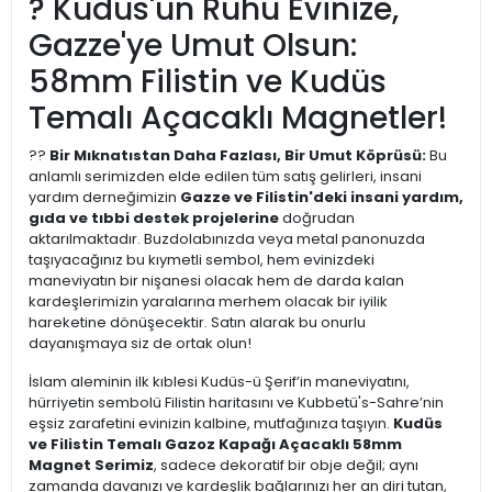
? Kudüs'ün Ruhu Evinize,
Gazze'ye Umut Olsun:
58mm Filistin ve Kudüs
Temalı Açacaklı Magnetler!
??
Bir Mıknatıstan Daha Fazlası, Bir Umut Köprüsü:
Bu
anlamlı serimizden elde edilen tüm satış gelirleri, insani
yardım derneğimizin
Gazze ve Filistin'deki insani yardım,
gıda ve tıbbi destek projelerine
doğrudan
aktarılmaktadır. Buzdolabınızda veya metal panonuzda
taşıyacağınız bu kıymetli sembol, hem evinizdeki
maneviyatın bir nişanesi olacak hem de darda kalan
kardeşlerimizin yaralarına merhem olacak bir iyilik
hareketine dönüşecektir. Satın alarak bu onurlu
dayanışmaya siz de ortak olun!
İslam aleminin ilk kıblesi Kudüs-ü Şerif’in maneviyatını,
hürriyetin sembolü Filistin haritasını ve Kubbetü's-Sahre’nin
eşsiz zarafetini evinizin kalbine, mutfağınıza taşıyın.
Kudüs
ve Filistin Temalı Gazoz Kapağı Açacaklı 58mm
Magnet Serimiz
, sadece dekoratif bir obje değil; aynı
zamanda davanızı ve kardeşlik bağlarınızı her an diri tutan,