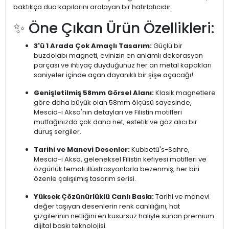
baktıkça dua kapılarını aralayan bir hatırlatıcıdır.
✨ Öne Çıkan Ürün Özellikleri:
3'ü 1 Arada Çok Amaçlı Tasarım:
Güçlü bir
buzdolabı magneti, evinizin en anlamlı dekorasyon
parçası ve ihtiyaç duyduğunuz her an metal kapakları
saniyeler içinde açan dayanıklı bir şişe açacağı!
Genişletilmiş 58mm Görsel Alanı:
Klasik magnetlere
göre daha büyük olan 58mm ölçüsü sayesinde,
Mescid-i Aksa'nın detayları ve Filistin motifleri
mutfağınızda çok daha net, estetik ve göz alıcı bir
duruş sergiler.
Tarihi ve Manevi Desenler:
Kubbetü's-Sahre,
Mescid-i Aksa, geleneksel Filistin kefiyesi motifleri ve
özgürlük temalı illüstrasyonlarla bezenmiş, her biri
özenle çalışılmış tasarım serisi.
Yüksek Çözünürlüklü Canlı Baskı:
Tarihi ve manevi
değer taşıyan desenlerin renk canlılığını, hat
çizgilerinin netliğini en kusursuz haliyle sunan premium
dijital baskı teknolojisi.