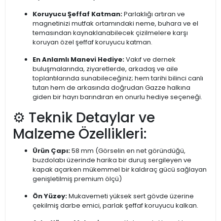
Koruyucu Şeffaf Katman:
Parlaklığı artıran ve
magnetinizi mutfak ortamındaki neme, buhara ve el
temasından kaynaklanabilecek çizilmelere karşı
koruyan özel şeffaf koruyucu katman.
En Anlamlı Manevi Hediye:
Vakıf ve dernek
buluşmalarında, ziyaretlerde, arkadaş ve aile
toplantılarında sunabileceğiniz; hem tarihi bilinci canlı
tutan hem de arkasında doğrudan Gazze halkına
giden bir hayrı barındıran en onurlu hediye seçeneği.
⚙️ Teknik Detaylar ve
Malzeme Özellikleri:
Ürün Çapı:
58 mm (Görselin en net göründüğü,
buzdolabı üzerinde harika bir duruş sergileyen ve
kapak açarken mükemmel bir kaldıraç gücü sağlayan
genişletilmiş premium ölçü)
Ön Yüzey:
Mukavemeti yüksek sert gövde üzerine
çekilmiş darbe emici, parlak şeffaf koruyucu kalkan.