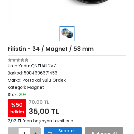
Filistin - 34 / Magnet / 58 mm
Ürün Kodu:
QNTUAIL2V7
Barkod:
5084606671456
Marka:
Portakal Sulu Ördek
Kategori:
Magnet
Stok:
20+
70,00 TL
%50
35,00 TL
indirim
2,92 TL 'den başlayan taksitlerle
Sepete
Hemen Al