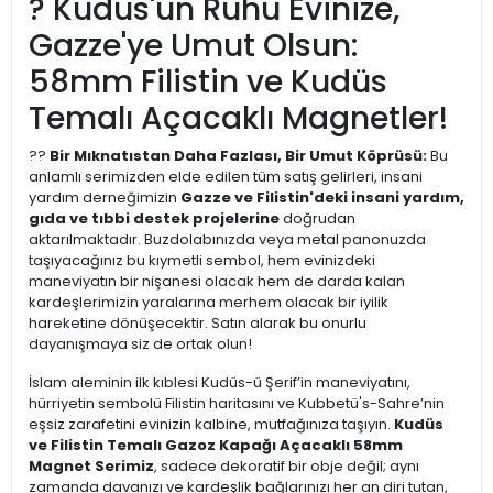
? Kudüs'ün Ruhu Evinize,
Gazze'ye Umut Olsun:
58mm Filistin ve Kudüs
Temalı Açacaklı Magnetler!
??
Bir Mıknatıstan Daha Fazlası, Bir Umut Köprüsü:
Bu
anlamlı serimizden elde edilen tüm satış gelirleri, insani
yardım derneğimizin
Gazze ve Filistin'deki insani yardım,
gıda ve tıbbi destek projelerine
doğrudan
aktarılmaktadır. Buzdolabınızda veya metal panonuzda
taşıyacağınız bu kıymetli sembol, hem evinizdeki
maneviyatın bir nişanesi olacak hem de darda kalan
kardeşlerimizin yaralarına merhem olacak bir iyilik
hareketine dönüşecektir. Satın alarak bu onurlu
dayanışmaya siz de ortak olun!
İslam aleminin ilk kıblesi Kudüs-ü Şerif’in maneviyatını,
hürriyetin sembolü Filistin haritasını ve Kubbetü's-Sahre’nin
eşsiz zarafetini evinizin kalbine, mutfağınıza taşıyın.
Kudüs
ve Filistin Temalı Gazoz Kapağı Açacaklı 58mm
Magnet Serimiz
, sadece dekoratif bir obje değil; aynı
zamanda davanızı ve kardeşlik bağlarınızı her an diri tutan,