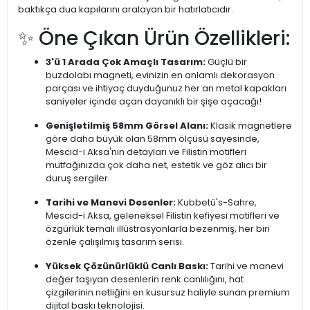
baktıkça dua kapılarını aralayan bir hatırlatıcıdır.
✨ Öne Çıkan Ürün Özellikleri:
3'ü 1 Arada Çok Amaçlı Tasarım:
Güçlü bir
buzdolabı magneti, evinizin en anlamlı dekorasyon
parçası ve ihtiyaç duyduğunuz her an metal kapakları
saniyeler içinde açan dayanıklı bir şişe açacağı!
Genişletilmiş 58mm Görsel Alanı:
Klasik magnetlere
göre daha büyük olan 58mm ölçüsü sayesinde,
Mescid-i Aksa'nın detayları ve Filistin motifleri
mutfağınızda çok daha net, estetik ve göz alıcı bir
duruş sergiler.
Tarihi ve Manevi Desenler:
Kubbetü's-Sahre,
Mescid-i Aksa, geleneksel Filistin kefiyesi motifleri ve
özgürlük temalı illüstrasyonlarla bezenmiş, her biri
özenle çalışılmış tasarım serisi.
Yüksek Çözünürlüklü Canlı Baskı:
Tarihi ve manevi
değer taşıyan desenlerin renk canlılığını, hat
çizgilerinin netliğini en kusursuz haliyle sunan premium
dijital baskı teknolojisi.