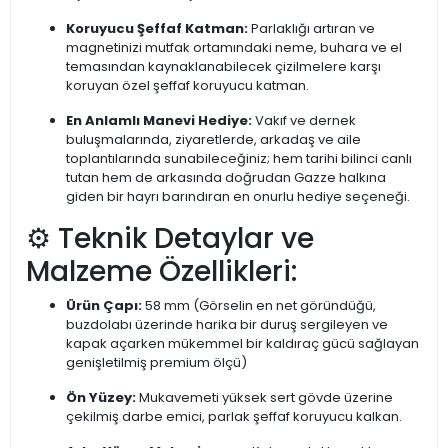
Koruyucu Şeffaf Katman:
Parlaklığı artıran ve
magnetinizi mutfak ortamındaki neme, buhara ve el
temasından kaynaklanabilecek çizilmelere karşı
koruyan özel şeffaf koruyucu katman.
En Anlamlı Manevi Hediye:
Vakıf ve dernek
buluşmalarında, ziyaretlerde, arkadaş ve aile
toplantılarında sunabileceğiniz; hem tarihi bilinci canlı
tutan hem de arkasında doğrudan Gazze halkına
giden bir hayrı barındıran en onurlu hediye seçeneği.
⚙️ Teknik Detaylar ve
Malzeme Özellikleri:
Ürün Çapı:
58 mm (Görselin en net göründüğü,
buzdolabı üzerinde harika bir duruş sergileyen ve
kapak açarken mükemmel bir kaldıraç gücü sağlayan
genişletilmiş premium ölçü)
Ön Yüzey:
Mukavemeti yüksek sert gövde üzerine
çekilmiş darbe emici, parlak şeffaf koruyucu kalkan.