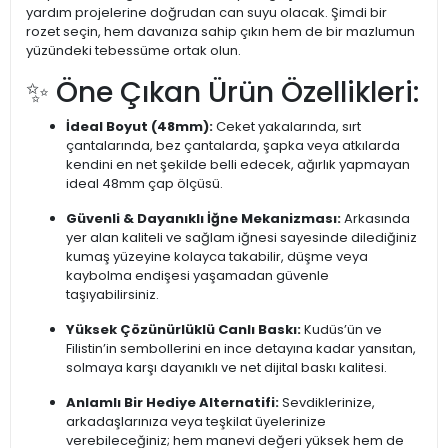
yardım projelerine doğrudan can suyu olacak. Şimdi bir
rozet seçin, hem davanıza sahip çıkın hem de bir mazlumun
yüzündeki tebessüme ortak olun.
✨ Öne Çıkan Ürün Özellikleri:
İdeal Boyut (48mm):
Ceket yakalarında, sırt
çantalarında, bez çantalarda, şapka veya atkılarda
kendini en net şekilde belli edecek, ağırlık yapmayan
ideal 48mm çap ölçüsü.
Güvenli & Dayanıklı İğne Mekanizması:
Arkasında
yer alan kaliteli ve sağlam iğnesi sayesinde dilediğiniz
kumaş yüzeyine kolayca takabilir, düşme veya
kaybolma endişesi yaşamadan güvenle
taşıyabilirsiniz.
Yüksek Çözünürlüklü Canlı Baskı:
Kudüs’ün ve
Filistin’in sembollerini en ince detayına kadar yansıtan,
solmaya karşı dayanıklı ve net dijital baskı kalitesi.
Anlamlı Bir Hediye Alternatifi:
Sevdiklerinize,
arkadaşlarınıza veya teşkilat üyelerinize
verebileceğiniz; hem manevi değeri yüksek hem de