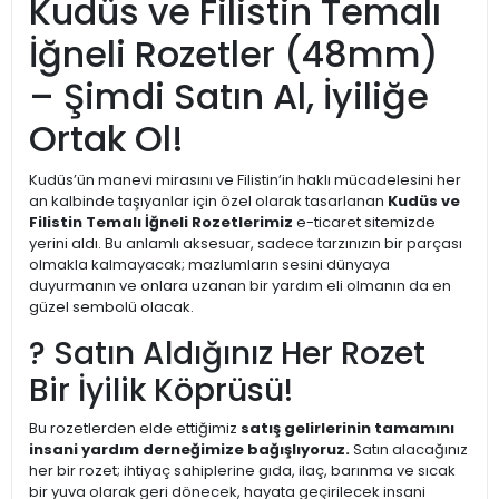
Kudüs ve Filistin Temalı
İğneli Rozetler (48mm)
– Şimdi Satın Al, İyiliğe
Ortak Ol!
Kudüs’ün manevi mirasını ve Filistin’in haklı mücadelesini her
an kalbinde taşıyanlar için özel olarak tasarlanan
Kudüs ve
Filistin Temalı İğneli Rozetlerimiz
e-ticaret sitemizde
yerini aldı. Bu anlamlı aksesuar, sadece tarzınızın bir parçası
olmakla kalmayacak; mazlumların sesini dünyaya
duyurmanın ve onlara uzanan bir yardım eli olmanın da en
güzel sembolü olacak.
? Satın Aldığınız Her Rozet
Bir İyilik Köprüsü!
Bu rozetlerden elde ettiğimiz
satış gelirlerinin tamamını
insani yardım derneğimize bağışlıyoruz.
Satın alacağınız
her bir rozet; ihtiyaç sahiplerine gıda, ilaç, barınma ve sıcak
bir yuva olarak geri dönecek, hayata geçirilecek insani