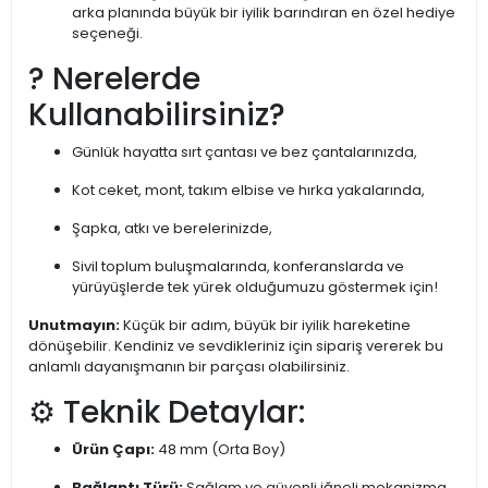
arka planında büyük bir iyilik barındıran en özel hediye
seçeneği.
? Nerelerde
Kullanabilirsiniz?
Günlük hayatta sırt çantası ve bez çantalarınızda,
Kot ceket, mont, takım elbise ve hırka yakalarında,
Şapka, atkı ve berelerinizde,
Sivil toplum buluşmalarında, konferanslarda ve
yürüyüşlerde tek yürek olduğumuzu göstermek için!
Unutmayın:
Küçük bir adım, büyük bir iyilik hareketine
dönüşebilir. Kendiniz ve sevdikleriniz için sipariş vererek bu
anlamlı dayanışmanın bir parçası olabilirsiniz.
⚙️ Teknik Detaylar:
Ürün Çapı:
48 mm (Orta Boy)
Bağlantı Türü:
Sağlam ve güvenli iğneli mekanizma