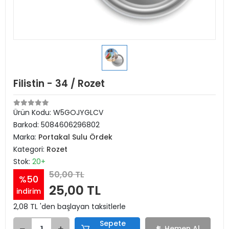
Filistin - 34 / Rozet
Ürün Kodu:
W5GOJYGLCV
Barkod:
5084606296802
Marka:
Portakal Sulu Ördek
Kategori:
Rozet
Stok:
20+
50,00 TL
%50
25,00 TL
indirim
2,08 TL 'den başlayan taksitlerle
Sepete
Hemen Al