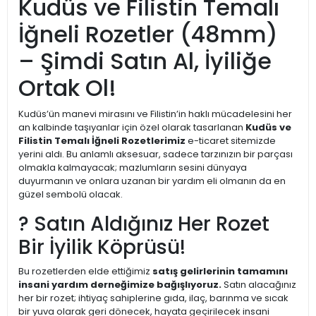
Kudüs ve Filistin Temalı
İğneli Rozetler (48mm)
– Şimdi Satın Al, İyiliğe
Ortak Ol!
Kudüs’ün manevi mirasını ve Filistin’in haklı mücadelesini her
an kalbinde taşıyanlar için özel olarak tasarlanan
Kudüs ve
Filistin Temalı İğneli Rozetlerimiz
e-ticaret sitemizde
yerini aldı. Bu anlamlı aksesuar, sadece tarzınızın bir parçası
olmakla kalmayacak; mazlumların sesini dünyaya
duyurmanın ve onlara uzanan bir yardım eli olmanın da en
güzel sembolü olacak.
? Satın Aldığınız Her Rozet
Bir İyilik Köprüsü!
Bu rozetlerden elde ettiğimiz
satış gelirlerinin tamamını
insani yardım derneğimize bağışlıyoruz.
Satın alacağınız
her bir rozet; ihtiyaç sahiplerine gıda, ilaç, barınma ve sıcak
bir yuva olarak geri dönecek, hayata geçirilecek insani