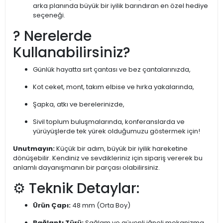
arka planında büyük bir iyilik barındıran en özel hediye
seçeneği.
? Nerelerde
Kullanabilirsiniz?
Günlük hayatta sırt çantası ve bez çantalarınızda,
Kot ceket, mont, takım elbise ve hırka yakalarında,
Şapka, atkı ve berelerinizde,
Sivil toplum buluşmalarında, konferanslarda ve
yürüyüşlerde tek yürek olduğumuzu göstermek için!
Unutmayın:
Küçük bir adım, büyük bir iyilik hareketine
dönüşebilir. Kendiniz ve sevdikleriniz için sipariş vererek bu
anlamlı dayanışmanın bir parçası olabilirsiniz.
⚙️ Teknik Detaylar:
Ürün Çapı:
48 mm (Orta Boy)
Bağlantı Türü:
Sağlam ve güvenli iğneli mekanizma