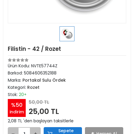
Filistin - 42 / Rozet
Ürün Kodu:
NVTE57744Z
Barkod:
5084606352188
Marka:
Portakal Sulu Ördek
Kategori:
Rozet
Stok:
20+
50,00 TL
%50
25,00 TL
indirim
2,08 TL 'den başlayan taksitlerle
Sepete
Hemen Al