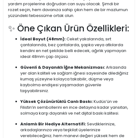
yardım projelerine doğrudan can suyu olacak. Şimdi bir
rozet seçin, hem davanıza sahip çıkın hem de bir mazlumun
yüzündeki tebessüme ortak olun.
✨ Öne Çıkan Ürün Özellikleri:
İdeal Boyut (48mm):
Ceket yakalarında, sırt
çantalarında, bez çantalarda, şapka veya atkılarda
kendini en net şekilde belli edecek, ağırlık yapmayan
ideal 48mm çap ölçüsü.
Güvenli & Dayanıklı İğne Mekanizması:
Arkasında
yer alan kaliteli ve sağlam iğnesi sayesinde dilediğiniz
kumaş yüzeyine kolayca takabilir, düşme veya
kaybolma endişesi yaşamadan güvenle
taşıyabilirsiniz.
Yüksek Çözünürlüklü Canlı Baskı:
Kudüs’ün ve
Filistin’in sembollerini en ince detayına kadar yansıtan,
solmaya karşı dayanıklı ve net dijital baskı kalitesi.
Anlamlı Bir Hediye Alternatifi:
Sevdiklerinize,
arkadaşlarınıza veya teşkilat üyelerinize
verebileceğiniz; hem manevi değeri yüksek hem de