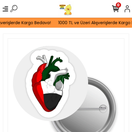
0
şverişlerde Kargo Bedava!
1000 TL ve Üzeri Alışverişlerde Kargo 