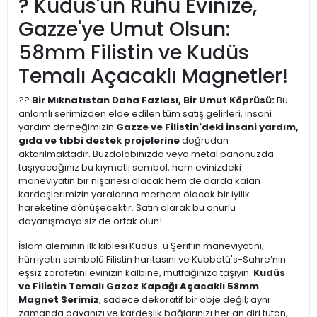
? Kudüs'ün Ruhu Evinize,
Gazze'ye Umut Olsun:
58mm Filistin ve Kudüs
Temalı Açacaklı Magnetler!
??
Bir Mıknatıstan Daha Fazlası, Bir Umut Köprüsü:
Bu
anlamlı serimizden elde edilen tüm satış gelirleri, insani
yardım derneğimizin
Gazze ve Filistin'deki insani yardım,
gıda ve tıbbi destek projelerine
doğrudan
aktarılmaktadır. Buzdolabınızda veya metal panonuzda
taşıyacağınız bu kıymetli sembol, hem evinizdeki
maneviyatın bir nişanesi olacak hem de darda kalan
kardeşlerimizin yaralarına merhem olacak bir iyilik
hareketine dönüşecektir. Satın alarak bu onurlu
dayanışmaya siz de ortak olun!
İslam aleminin ilk kıblesi Kudüs-ü Şerif’in maneviyatını,
hürriyetin sembolü Filistin haritasını ve Kubbetü's-Sahre’nin
eşsiz zarafetini evinizin kalbine, mutfağınıza taşıyın.
Kudüs
ve Filistin Temalı Gazoz Kapağı Açacaklı 58mm
Magnet Serimiz
, sadece dekoratif bir obje değil; aynı
zamanda davanızı ve kardeşlik bağlarınızı her an diri tutan,