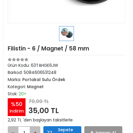
Filistin - 6 / Magnet / 58 mm
Ürün Kodu:
63TAHGE6JW
Barkod:
5084606531248
Marka:
Portakal Sulu Ördek
Kategori:
Magnet
Stok:
20+
70,00 TL
%50
35,00 TL
indirim
2,92 TL 'den başlayan taksitlerle
Sepete
Hemen Al