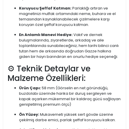
Koruyucu Şeffaf Katman:
Parlaklığı artıran ve
magnetinizi mutfak ortamındaki neme, buhara ve el
temasından kaynaklanabilecek çizilmelere karşı
koruyan özel şeffaf koruyucu katman.
En Anlamlı Manevi Hediye:
Vakıf ve dernek
buluşmalarında, ziyaretlerde, arkadaş ve aile
toplantılarında sunabileceğiniz; hem tarihi bilinci canlı
tutan hem de arkasında doğrudan Gazze halkına
giden bir hayrı barındıran en onurlu hediye seçeneği.
⚙️ Teknik Detaylar ve
Malzeme Özellikleri:
Ürün Çapı:
58 mm (Görselin en net göründüğü,
buzdolabı üzerinde harika bir duruş sergileyen ve
kapak açarken mükemmel bir kaldıraç gücü sağlayan
genişletilmiş premium ölçü)
Ön Yüzey:
Mukavemeti yüksek sert gövde üzerine
çekilmiş darbe emici, parlak şeffaf koruyucu kalkan.