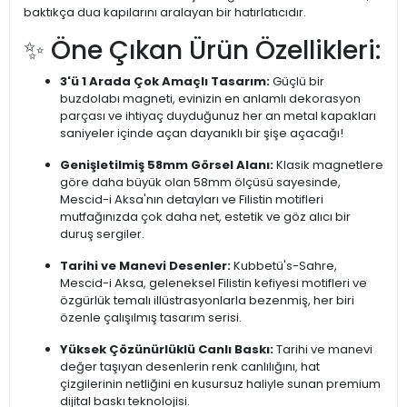
baktıkça dua kapılarını aralayan bir hatırlatıcıdır.
✨ Öne Çıkan Ürün Özellikleri:
3'ü 1 Arada Çok Amaçlı Tasarım:
Güçlü bir
buzdolabı magneti, evinizin en anlamlı dekorasyon
parçası ve ihtiyaç duyduğunuz her an metal kapakları
saniyeler içinde açan dayanıklı bir şişe açacağı!
Genişletilmiş 58mm Görsel Alanı:
Klasik magnetlere
göre daha büyük olan 58mm ölçüsü sayesinde,
Mescid-i Aksa'nın detayları ve Filistin motifleri
mutfağınızda çok daha net, estetik ve göz alıcı bir
duruş sergiler.
Tarihi ve Manevi Desenler:
Kubbetü's-Sahre,
Mescid-i Aksa, geleneksel Filistin kefiyesi motifleri ve
özgürlük temalı illüstrasyonlarla bezenmiş, her biri
özenle çalışılmış tasarım serisi.
Yüksek Çözünürlüklü Canlı Baskı:
Tarihi ve manevi
değer taşıyan desenlerin renk canlılığını, hat
çizgilerinin netliğini en kusursuz haliyle sunan premium
dijital baskı teknolojisi.