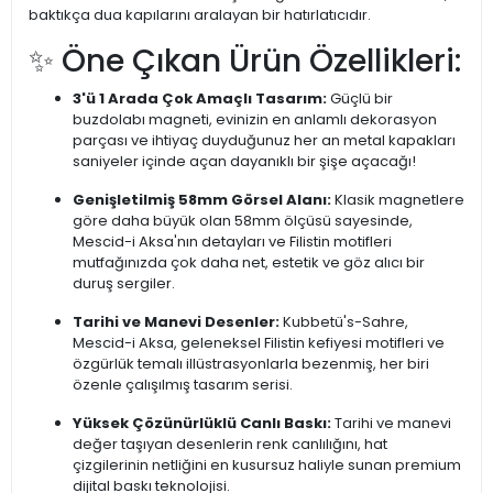
baktıkça dua kapılarını aralayan bir hatırlatıcıdır.
✨ Öne Çıkan Ürün Özellikleri:
3'ü 1 Arada Çok Amaçlı Tasarım:
Güçlü bir
buzdolabı magneti, evinizin en anlamlı dekorasyon
parçası ve ihtiyaç duyduğunuz her an metal kapakları
saniyeler içinde açan dayanıklı bir şişe açacağı!
Genişletilmiş 58mm Görsel Alanı:
Klasik magnetlere
göre daha büyük olan 58mm ölçüsü sayesinde,
Mescid-i Aksa'nın detayları ve Filistin motifleri
mutfağınızda çok daha net, estetik ve göz alıcı bir
duruş sergiler.
Tarihi ve Manevi Desenler:
Kubbetü's-Sahre,
Mescid-i Aksa, geleneksel Filistin kefiyesi motifleri ve
özgürlük temalı illüstrasyonlarla bezenmiş, her biri
özenle çalışılmış tasarım serisi.
Yüksek Çözünürlüklü Canlı Baskı:
Tarihi ve manevi
değer taşıyan desenlerin renk canlılığını, hat
çizgilerinin netliğini en kusursuz haliyle sunan premium
dijital baskı teknolojisi.