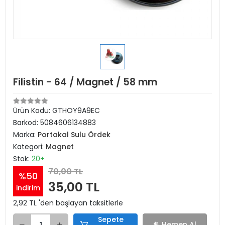
Filistin - 64 / Magnet / 58 mm
Ürün Kodu:
GTHOY9A9EC
Barkod:
5084606134883
Marka:
Portakal Sulu Ördek
Kategori:
Magnet
Stok:
20+
70,00 TL
%50
35,00 TL
indirim
2,92 TL 'den başlayan taksitlerle
Sepete
Hemen Al