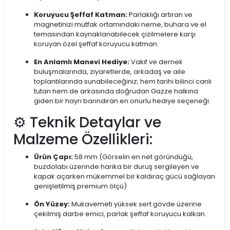
Koruyucu Şeffaf Katman:
Parlaklığı artıran ve
magnetinizi mutfak ortamındaki neme, buhara ve el
temasından kaynaklanabilecek çizilmelere karşı
koruyan özel şeffaf koruyucu katman.
En Anlamlı Manevi Hediye:
Vakıf ve dernek
buluşmalarında, ziyaretlerde, arkadaş ve aile
toplantılarında sunabileceğiniz; hem tarihi bilinci canlı
tutan hem de arkasında doğrudan Gazze halkına
giden bir hayrı barındıran en onurlu hediye seçeneği.
⚙️ Teknik Detaylar ve
Malzeme Özellikleri:
Ürün Çapı:
58 mm (Görselin en net göründüğü,
buzdolabı üzerinde harika bir duruş sergileyen ve
kapak açarken mükemmel bir kaldıraç gücü sağlayan
genişletilmiş premium ölçü)
Ön Yüzey:
Mukavemeti yüksek sert gövde üzerine
çekilmiş darbe emici, parlak şeffaf koruyucu kalkan.