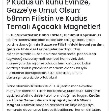
? Kudüs'ün Ruhu Evinize,
Gazze'ye Umut Olsun:
58mm Filistin ve Kudüs
Temalı Açacaklı Magnetler!
??
Bir Mıknatıstan Daha Fazlası, Bir Umut Köprüsü:
Bu
anlamlı serimizden elde edilen tüm satış gelirleri, insani
yardım derneğimizin
Gazze ve Filistin'deki insani yardım,
gıda ve tıbbi destek projelerine
doğrudan
aktarılmaktadır. Buzdolabınızda veya metal panonuzda
taşıyacağınız bu kıymetli sembol, hem evinizdeki
maneviyatın bir nişanesi olacak hem de darda kalan
kardeşlerimizin yaralarına merhem olacak bir iyilik
hareketine dönüşecektir. Satın alarak bu onurlu
dayanışmaya siz de ortak olun!
İslam aleminin ilk kıblesi Kudüs-ü Şerif’in maneviyatını,
hürriyetin sembolü Filistin haritasını ve Kubbetü's-Sahre’nin
eşsiz zarafetini evinizin kalbine, mutfağınıza taşıyın.
Kudüs
ve Filistin Temalı Gazoz Kapağı Açacaklı 58mm
Magnet Serimiz
, sadece dekoratif bir obje değil; aynı
zamanda davanızı ve kardeşlik bağlarınızı her an diri tutan,