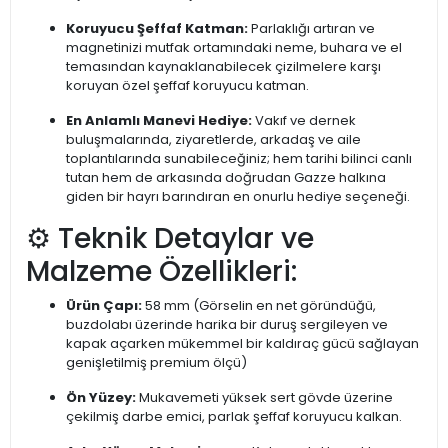
Koruyucu Şeffaf Katman:
Parlaklığı artıran ve
magnetinizi mutfak ortamındaki neme, buhara ve el
temasından kaynaklanabilecek çizilmelere karşı
koruyan özel şeffaf koruyucu katman.
En Anlamlı Manevi Hediye:
Vakıf ve dernek
buluşmalarında, ziyaretlerde, arkadaş ve aile
toplantılarında sunabileceğiniz; hem tarihi bilinci canlı
tutan hem de arkasında doğrudan Gazze halkına
giden bir hayrı barındıran en onurlu hediye seçeneği.
⚙️ Teknik Detaylar ve
Malzeme Özellikleri:
Ürün Çapı:
58 mm (Görselin en net göründüğü,
buzdolabı üzerinde harika bir duruş sergileyen ve
kapak açarken mükemmel bir kaldıraç gücü sağlayan
genişletilmiş premium ölçü)
Ön Yüzey:
Mukavemeti yüksek sert gövde üzerine
çekilmiş darbe emici, parlak şeffaf koruyucu kalkan.