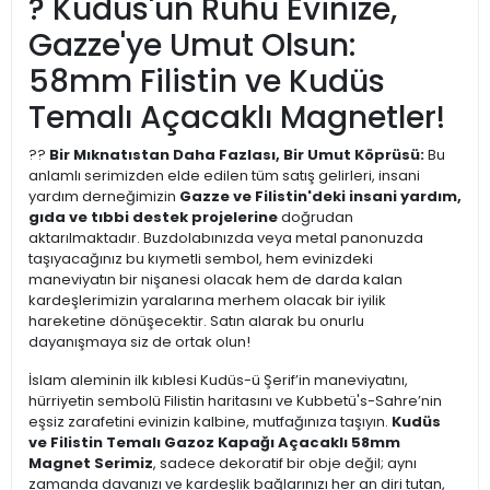
? Kudüs'ün Ruhu Evinize,
Gazze'ye Umut Olsun:
58mm Filistin ve Kudüs
Temalı Açacaklı Magnetler!
??
Bir Mıknatıstan Daha Fazlası, Bir Umut Köprüsü:
Bu
anlamlı serimizden elde edilen tüm satış gelirleri, insani
yardım derneğimizin
Gazze ve Filistin'deki insani yardım,
gıda ve tıbbi destek projelerine
doğrudan
aktarılmaktadır. Buzdolabınızda veya metal panonuzda
taşıyacağınız bu kıymetli sembol, hem evinizdeki
maneviyatın bir nişanesi olacak hem de darda kalan
kardeşlerimizin yaralarına merhem olacak bir iyilik
hareketine dönüşecektir. Satın alarak bu onurlu
dayanışmaya siz de ortak olun!
İslam aleminin ilk kıblesi Kudüs-ü Şerif’in maneviyatını,
hürriyetin sembolü Filistin haritasını ve Kubbetü's-Sahre’nin
eşsiz zarafetini evinizin kalbine, mutfağınıza taşıyın.
Kudüs
ve Filistin Temalı Gazoz Kapağı Açacaklı 58mm
Magnet Serimiz
, sadece dekoratif bir obje değil; aynı
zamanda davanızı ve kardeşlik bağlarınızı her an diri tutan,