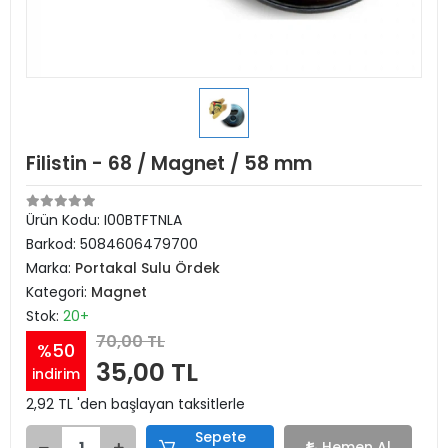
Filistin - 68 / Magnet / 58 mm
Ürün Kodu:
I00BTFTNLA
Barkod:
5084606479700
Marka:
Portakal Sulu Ördek
Kategori:
Magnet
Stok:
20+
70,00 TL
%50
35,00 TL
indirim
2,92 TL 'den başlayan taksitlerle
Sepete
Hemen Al