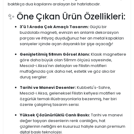
baktıkça dua kapılarını aralayan bir hatırlatıcıdır.
✨ Öne Çıkan Ürün Özellikleri:
3'ü 1 Arada Çok Amaçlı Tasarım:
Güçlü bir
buzdolabı magneti, evinizin en anlamlı dekorasyon
parçası ve ihtiyaç duyduğunuz her an metal kapakları
saniyeler içinde açan dayanıklı bir şişe açacağı!
Genişletilmiş 58mm Görsel Alanı:
Klasik magnetlere
göre daha büyük olan 58mm ölçüsü sayesinde,
Mescid-i Aksa'nın detayları ve Filistin motifleri
mutfağınızda çok daha net, estetik ve göz alıcı bir
duruş sergiler.
Tarihi ve Manevi Desenler:
Kubbetü's-Sahre,
Mescid-i Aksa, geleneksel Filistin kefiyesi motifleri ve
özgürlük temalı illüstrasyonlarla bezenmiş, her biri
özenle çalışılmış tasarım serisi.
Yüksek Çözünürlüklü Canlı Baskı:
Tarihi ve manevi
değer taşıyan desenlerin renk canlılığını, hat
çizgilerinin netliğini en kusursuz haliyle sunan premium
dijital baskı teknolojisi.