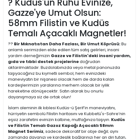
? Kudüs'ün Ruhu Evinize,
Gazze'ye Umut Olsun:
58mm Filistin ve Kudüs
Temalı Açacaklı Magnetler!
??
Bir Mıknatıstan Daha Fazlası, Bir Umut Köprüsü:
Bu
anlamlı serimizden elde edilen tüm satış gelirleri, insani
yardım derneğimizin
Gazze ve Filistin'deki insani yardım,
gıda ve tıbbi destek projelerine
doğrudan
aktarılmaktadır. Buzdolabınızda veya metal panonuzda
taşıyacağınız bu kıymetli sembol, hem evinizdeki
maneviyatın bir nişanesi olacak hem de darda kalan
kardeşlerimizin yaralarına merhem olacak bir iyilik
hareketine dönüşecektir. Satın alarak bu onurlu
dayanışmaya siz de ortak olun!
İslam aleminin ilk kıblesi Kudüs-ü Şerif’in maneviyatını,
hürriyetin sembolü Filistin haritasını ve Kubbetü's-Sahre’nin
eşsiz zarafetini evinizin kalbine, mutfağınıza taşıyın.
Kudüs
ve Filistin Temalı Gazoz Kapağı Açacaklı 58mm
Magnet Serimiz
, sadece dekoratif bir obje değil; aynı
zamanda davanızı ve kardeşlik bağlarınızı her an diri tutan,