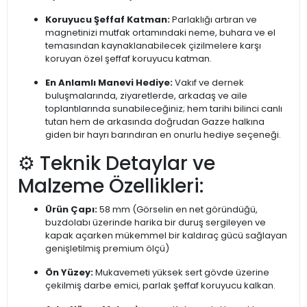
Koruyucu Şeffaf Katman:
Parlaklığı artıran ve
magnetinizi mutfak ortamındaki neme, buhara ve el
temasından kaynaklanabilecek çizilmelere karşı
koruyan özel şeffaf koruyucu katman.
En Anlamlı Manevi Hediye:
Vakıf ve dernek
buluşmalarında, ziyaretlerde, arkadaş ve aile
toplantılarında sunabileceğiniz; hem tarihi bilinci canlı
tutan hem de arkasında doğrudan Gazze halkına
giden bir hayrı barındıran en onurlu hediye seçeneği.
⚙️ Teknik Detaylar ve
Malzeme Özellikleri:
Ürün Çapı:
58 mm (Görselin en net göründüğü,
buzdolabı üzerinde harika bir duruş sergileyen ve
kapak açarken mükemmel bir kaldıraç gücü sağlayan
genişletilmiş premium ölçü)
Ön Yüzey:
Mukavemeti yüksek sert gövde üzerine
çekilmiş darbe emici, parlak şeffaf koruyucu kalkan.