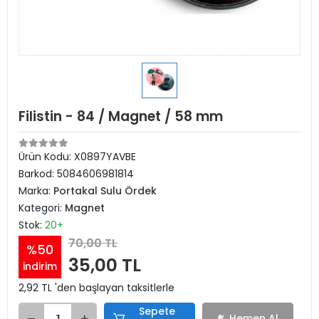
Filistin - 84 / Magnet / 58 mm
Ürün Kodu:
X0897YAVBE
Barkod:
5084606981814
Marka:
Portakal Sulu Ördek
Kategori:
Magnet
Stok:
20+
70,00 TL
%50
35,00 TL
indirim
2,92 TL 'den başlayan taksitlerle
Sepete
Hemen Al