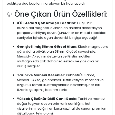
baktıkça dua kapılarını aralayan bir hatırlatıcıdır.
✨ Öne Çıkan Ürün Özellikleri:
3'ü 1 Arada Çok Amaçlı Tasarım:
Güçlü bir
buzdolabı magneti, evinizin en anlamlı dekorasyon
parçası ve ihtiyaç duyduğunuz her an metal kapakları
saniyeler içinde açan dayanıklı bir şişe açacağı!
Genişletilmiş 58mm Görsel Alanı:
Klasik magnetlere
göre daha büyük olan 58mm ölçüsü sayesinde,
Mescid-i Aksa'nın detayları ve Filistin motifleri
mutfağınızda çok daha net, estetik ve göz alıcı bir
duruş sergiler.
Tarihi ve Manevi Desenler:
Kubbetü's-Sahre,
Mescid-i Aksa, geleneksel Filistin kefiyesi motifleri ve
özgürlük temalı illüstrasyonlarla bezenmiş, her biri
özenle çalışılmış tasarım serisi.
Yüksek Çözünürlüklü Canlı Baskı:
Tarihi ve manevi
değer taşıyan desenlerin renk canlılığını, hat
çizgilerinin netliğini en kusursuz haliyle sunan premium
dijital baskı teknolojisi.