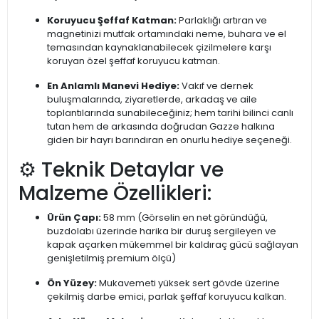
Koruyucu Şeffaf Katman:
Parlaklığı artıran ve
magnetinizi mutfak ortamındaki neme, buhara ve el
temasından kaynaklanabilecek çizilmelere karşı
koruyan özel şeffaf koruyucu katman.
En Anlamlı Manevi Hediye:
Vakıf ve dernek
buluşmalarında, ziyaretlerde, arkadaş ve aile
toplantılarında sunabileceğiniz; hem tarihi bilinci canlı
tutan hem de arkasında doğrudan Gazze halkına
giden bir hayrı barındıran en onurlu hediye seçeneği.
⚙️ Teknik Detaylar ve
Malzeme Özellikleri:
Ürün Çapı:
58 mm (Görselin en net göründüğü,
buzdolabı üzerinde harika bir duruş sergileyen ve
kapak açarken mükemmel bir kaldıraç gücü sağlayan
genişletilmiş premium ölçü)
Ön Yüzey:
Mukavemeti yüksek sert gövde üzerine
çekilmiş darbe emici, parlak şeffaf koruyucu kalkan.