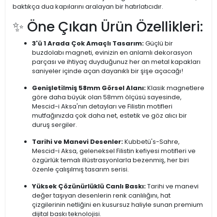
baktıkça dua kapılarını aralayan bir hatırlatıcıdır.
✨ Öne Çıkan Ürün Özellikleri:
3'ü 1 Arada Çok Amaçlı Tasarım:
Güçlü bir
buzdolabı magneti, evinizin en anlamlı dekorasyon
parçası ve ihtiyaç duyduğunuz her an metal kapakları
saniyeler içinde açan dayanıklı bir şişe açacağı!
Genişletilmiş 58mm Görsel Alanı:
Klasik magnetlere
göre daha büyük olan 58mm ölçüsü sayesinde,
Mescid-i Aksa'nın detayları ve Filistin motifleri
mutfağınızda çok daha net, estetik ve göz alıcı bir
duruş sergiler.
Tarihi ve Manevi Desenler:
Kubbetü's-Sahre,
Mescid-i Aksa, geleneksel Filistin kefiyesi motifleri ve
özgürlük temalı illüstrasyonlarla bezenmiş, her biri
özenle çalışılmış tasarım serisi.
Yüksek Çözünürlüklü Canlı Baskı:
Tarihi ve manevi
değer taşıyan desenlerin renk canlılığını, hat
çizgilerinin netliğini en kusursuz haliyle sunan premium
dijital baskı teknolojisi.