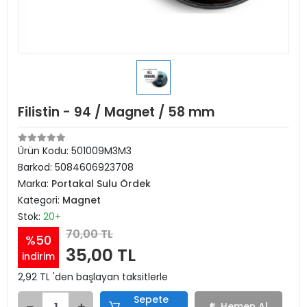
Filistin - 94 / Magnet / 58 mm
Ürün Kodu:
501009M3M3
Barkod:
5084606923708
Marka:
Portakal Sulu Ördek
Kategori:
Magnet
Stok:
20+
70,00 TL
%50
35,00 TL
indirim
2,92 TL 'den başlayan taksitlerle
Sepete
Hemen Al