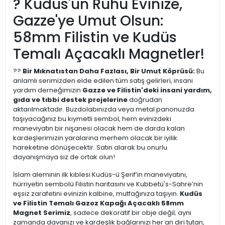
? Kudüs'ün Ruhu Evinize,
Gazze'ye Umut Olsun:
58mm Filistin ve Kudüs
Temalı Açacaklı Magnetler!
??
Bir Mıknatıstan Daha Fazlası, Bir Umut Köprüsü:
Bu
anlamlı serimizden elde edilen tüm satış gelirleri, insani
yardım derneğimizin
Gazze ve Filistin'deki insani yardım,
gıda ve tıbbi destek projelerine
doğrudan
aktarılmaktadır. Buzdolabınızda veya metal panonuzda
taşıyacağınız bu kıymetli sembol, hem evinizdeki
maneviyatın bir nişanesi olacak hem de darda kalan
kardeşlerimizin yaralarına merhem olacak bir iyilik
hareketine dönüşecektir. Satın alarak bu onurlu
dayanışmaya siz de ortak olun!
İslam aleminin ilk kıblesi Kudüs-ü Şerif’in maneviyatını,
hürriyetin sembolü Filistin haritasını ve Kubbetü's-Sahre’nin
eşsiz zarafetini evinizin kalbine, mutfağınıza taşıyın.
Kudüs
ve Filistin Temalı Gazoz Kapağı Açacaklı 58mm
Magnet Serimiz
, sadece dekoratif bir obje değil; aynı
zamanda davanızı ve kardeşlik bağlarınızı her an diri tutan,