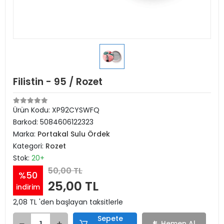
Filistin - 95 / Rozet
Ürün Kodu:
XP92CYSWFQ
Barkod:
5084606122323
Marka:
Portakal Sulu Ördek
Kategori:
Rozet
Stok:
20+
50,00 TL
%50
25,00 TL
indirim
2,08 TL 'den başlayan taksitlerle
Sepete
Hemen Al