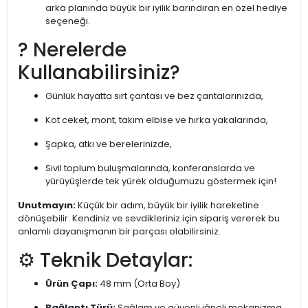
arka planında büyük bir iyilik barındıran en özel hediye
seçeneği.
? Nerelerde
Kullanabilirsiniz?
Günlük hayatta sırt çantası ve bez çantalarınızda,
Kot ceket, mont, takım elbise ve hırka yakalarında,
Şapka, atkı ve berelerinizde,
Sivil toplum buluşmalarında, konferanslarda ve
yürüyüşlerde tek yürek olduğumuzu göstermek için!
Unutmayın:
Küçük bir adım, büyük bir iyilik hareketine
dönüşebilir. Kendiniz ve sevdikleriniz için sipariş vererek bu
anlamlı dayanışmanın bir parçası olabilirsiniz.
⚙️ Teknik Detaylar:
Ürün Çapı:
48 mm (Orta Boy)
Bağlantı Türü:
Sağlam ve güvenli iğneli mekanizma