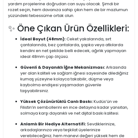
yardım projelerine doğrudan can suyu olacak. Şimdi bir
rozet seçin, hem davanıza sahip çıkın hem de bir mazlumun
yüzündeki tebessüme ortak olun.
✨ Öne Çıkan Ürün Özellikleri:
İdeal Boyut (48mm):
Ceket yakalarında, sırt
çantalarında, bez çantalarda, şapka veya atkılarda
kendini en net şekilde belli edecek, ağırlık yapmayan
ideal 48mm çap ölçüsü.
Güvenli & Dayanıklı İğne Mekanizması:
Arkasında
yer alan kaliteli ve sağlam iğnesi sayesinde dilediğiniz
kumaş yüzeyine kolayca takabilir, düşme veya
kaybolma endişesi yaşamadan güvenle
taşıyabilirsiniz.
Yüksek Çözünürlüklü Canlı Baskı:
Kudüs’ün ve
Filistin’in sembollerini en ince detayına kadar yansıtan,
solmaya karşı dayanıklı ve net dijital baskı kalitesi.
Anlamlı Bir Hediye Alternatifi:
Sevdiklerinize,
arkadaşlarınıza veya teşkilat üyelerinize
verebileceğiniz; hem manevi değeri yüksek hem de