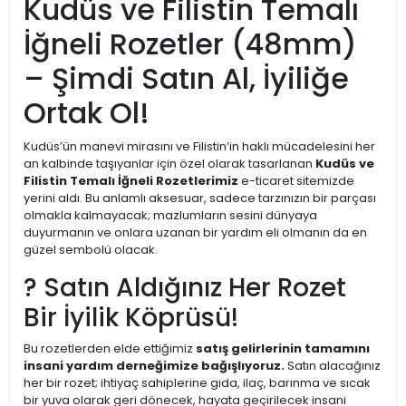
Kudüs ve Filistin Temalı
İğneli Rozetler (48mm)
– Şimdi Satın Al, İyiliğe
Ortak Ol!
Kudüs’ün manevi mirasını ve Filistin’in haklı mücadelesini her
an kalbinde taşıyanlar için özel olarak tasarlanan
Kudüs ve
Filistin Temalı İğneli Rozetlerimiz
e-ticaret sitemizde
yerini aldı. Bu anlamlı aksesuar, sadece tarzınızın bir parçası
olmakla kalmayacak; mazlumların sesini dünyaya
duyurmanın ve onlara uzanan bir yardım eli olmanın da en
güzel sembolü olacak.
? Satın Aldığınız Her Rozet
Bir İyilik Köprüsü!
Bu rozetlerden elde ettiğimiz
satış gelirlerinin tamamını
insani yardım derneğimize bağışlıyoruz.
Satın alacağınız
her bir rozet; ihtiyaç sahiplerine gıda, ilaç, barınma ve sıcak
bir yuva olarak geri dönecek, hayata geçirilecek insani