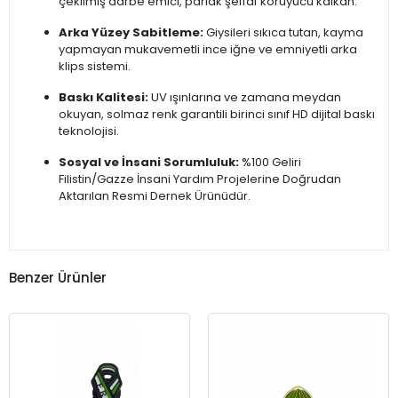
çekilmiş darbe emici, parlak şeffaf koruyucu kalkan.
Arka Yüzey Sabitleme:
Giysileri sıkıca tutan, kayma
yapmayan mukavemetli ince iğne ve emniyetli arka
klips sistemi.
Baskı Kalitesi:
UV ışınlarına ve zamana meydan
okuyan, solmaz renk garantili birinci sınıf HD dijital baskı
teknolojisi.
Sosyal ve İnsani Sorumluluk:
%100 Geliri
Filistin/Gazze İnsani Yardım Projelerine Doğrudan
Aktarılan Resmi Dernek Ürünüdür.
Benzer Ürünler