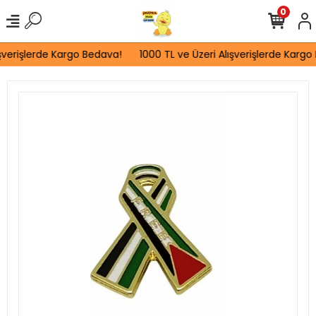
0
şverişlerde Kargo Bedava!
1000 TL ve Üzeri Alışverişlerde Kargo 