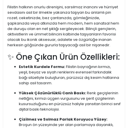
Filistin halkının onurlu direnişini, sarsılmaz inancını ve hürriyet
sevdasını asil bir ilmekle yakanıza taşıyan bu anlamlı pin
rozet; ceketinizde, bez çantanızda, gömleğinizde,
şapkanızda veya atkınızda hem modern, hem sanatsal hem
de duruşu olan en net şıklığı sergileyecek. Bilinçli gençlerin,
aktivistlerin ve ümmet bilincini kalbinde taşıyanların favorisi
olacak bu ikonik aksesuar, adalete ve özgürlüğe inanan
herkesin göğsünde gururla taşıyacağı asil bir nişanedir.
✨ Öne Çıkan Ürün Özellikleri:
Estetik Kurdele Formu:
Filistin bayrağının kırmızı,
yeşil, beyaz ve siyah renklerini evrensel farkındalık
bağı silüetiyle buluşturan, pürüzsüz dış kesim hatlarına
sahip asil tasarım.
Yüksek Çözünürlüklü Canlı Baskı:
Renk geçişlerinin
netliğini, kırmızı üçgen vurgusunu ve şerit çizgilerinin
kusursuzluğunu en pürüzsüz haliyle yansıtan birinci sınıf
dijital baskı teknolojisi.
Çizilmez ve Solmaz Parlak Koruyucu Yüzey:
Broşun ön yüzeyinde yer alan parlamaya dayanıklı,