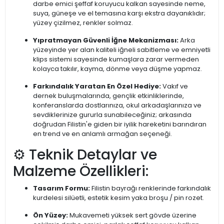
darbe emici şeffaf koruyucu kalkan sayesinde neme,
suya, güneşe ve el temasına karşı ekstra dayanıklıdır;
yüzey çizilmez, renkler solmaz.
Yıpratmayan Güvenli İğne Mekanizması:
Arka
yüzeyinde yer alan kaliteli iğneli sabitleme ve emniyetli
klips sistemi sayesinde kumaşlara zarar vermeden
kolayca takılır, kayma, dönme veya düşme yapmaz.
Farkındalık Yaratan En Özel Hediye:
Vakıf ve
dernek buluşmalarında, gençlik etkinliklerinde,
konferanslarda dostlarınıza, okul arkadaşlarınıza ve
sevdiklerinize gururla sunabileceğiniz; arkasında
doğrudan Filistin'e giden bir iyilik hareketini barındıran
en trend ve en anlamlı armağan seçeneği.
⚙️ Teknik Detaylar ve
Malzeme Özellikleri:
Tasarım Formu:
Filistin bayrağı renklerinde farkındalık
kurdelesi silüetli, estetik kesim yaka broşu / pin rozet.
Ön Yüzey:
Mukavemeti yüksek sert gövde üzerine