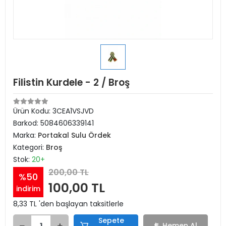
Filistin Kurdele - 2 / Broş
Ürün Kodu:
3CEA1VSJVD
Barkod:
5084606339141
Marka:
Portakal Sulu Ördek
Kategori:
Broş
Stok:
20+
200,00 TL
%50
100,00 TL
indirim
8,33 TL 'den başlayan taksitlerle
Sepete
Hemen Al