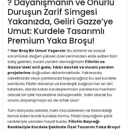
? Dayanışmanın ve Onurlu
Duruşun Zarif Simgesi
Yakanızda, Geliri Gazze’ye
Umut: Kurdele Tasarımlı
Premium Yaka Broşu!
?
Her Broş Bir Umut Yeşersin:
Bu anlamlı ve sosyal
sorumluluk değeri yüksek özel serimizden elde edilen tüm
satış gelirleri, insani yardım derneğimizin
Filistin ve
Gazze’deki acil gıda, tıbbi destek ve insani yardım
projelerine
doğrudan aktarılmaktadır. Yakanızda,
ceketinizde veya çantanızda taşıyacağınız bu asil kurdele
sembolü; Filistin davanızı ve kardeşlik bağınızı her an diri
tutarken, darda kalan kardeşlerimizin yaralarına merhem
olacak bir iyilik hareketine dönüşecektir. Satın alarak bu
onurlu dayanışmaya siz de ortak olun!
Tüm dünyada adaleti, haklı mücadeleleri ve farkındalığı
temsil eden ikonik kurdele formu, Filistin bayrağının şanlı
renkleriyle yeniden hayat buldu:
Filistin Bayrağı
Renkleriyle Kurdele Şeklinde Özel Tasarım Yaka Broşu!