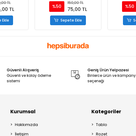
lik Defter -
Hediyelik Defter - Çizgili
Hediyelik 
,00 TL
150,00 TL
i
%50
%50
,00 TL
75,00 TL
 Ekle
Sepete Ekle
S
Güvenli Alışveriş
Geniş Ürün Yelpazesi
Güvenli ve kolay ödeme
Binlerce ürün ve kampan
sistemi
seçeneği
Kurumsal
Kategoriler
Hakkımızda
Tablo
İletişim
Rozet