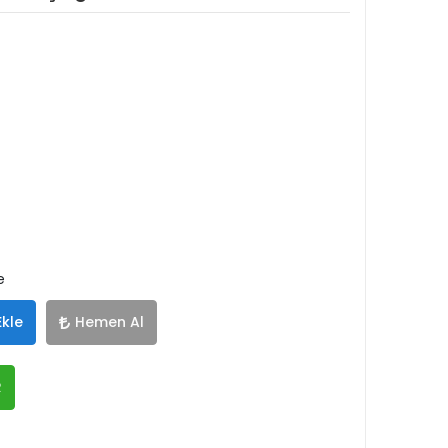
e
Ekle
Hemen Al
R