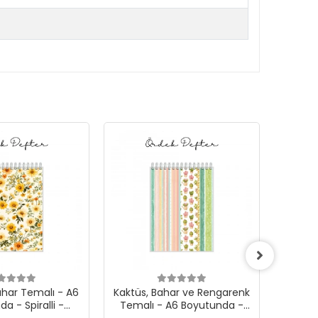
ahar Temalı - A6
Kaktüs, Bahar ve Rengarenk
Daktilo
a - Spiralli -
Temalı - A6 Boyutunda -
Boy