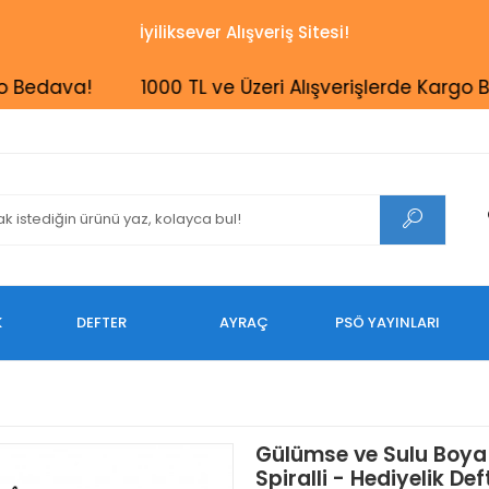
İyiliksever Alışveriş Sitesi!
edava!
1000 TL ve Üzeri Alışverişlerde Kargo Beda
K
DEFTER
AYRAÇ
PSÖ YAYINLARI
Gülümse ve Sulu Boya
Spiralli - Hediyelik Deft