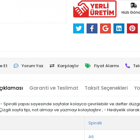
Hızlı Gönd
e Et
Yorum Yaz
Karşılaştır
Fiyat Alarmı
Tel
çıklaması
Garanti ve Teslimat
Taksit Seçenekleri
Yo
 Spiralli yapısı sayesinde sayfalar kolayca çevrilebilir ve defter düzg
zgili sayfa tipi, not almayı ve yazmayı kolaylaştırır.; - Hediyelik olarak t
Spiralli
A6