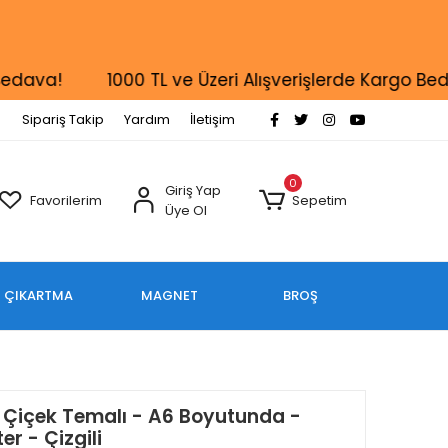
va!
1000 TL ve Üzeri Alışverişlerde Kargo Bedava
Sipariş Takip
Yardım
İletişim
0
Giriş Yap
Favorilerim
Sepetim
Üye Ol
ÇIKARTMA
MAGNET
BROŞ
 Çiçek Temalı - A6 Boyutunda -
er - Çizgili