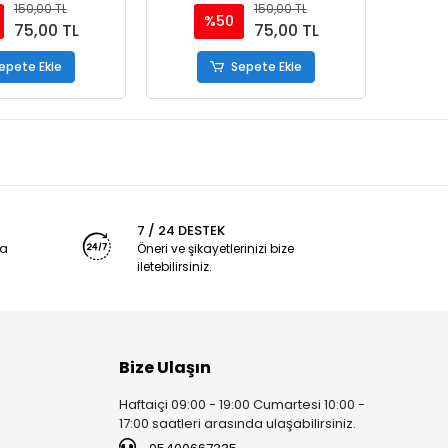
Defter - Çizgili
Spiralli - Hediyelik Defter -
Hediy
150,00 TL
150,00 TL
Çizgili
%50
75,00 TL
75,00 TL
epete Ekle
Sepete Ekle
7 / 24 DESTEK
ya
Öneri ve şikayetlerinizi bize
iletebilirsiniz.
Bize Ulaşın
Haftaiçi 09:00 - 19:00 Cumartesi 10:00 -
17:00 saatleri arasında ulaşabilirsiniz.