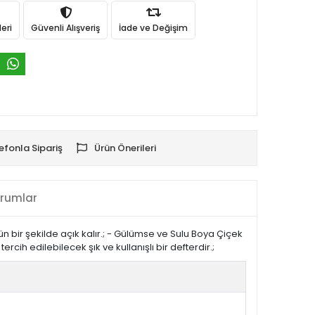
eri
Güvenli Alışveriş
İade ve Değişim
efonla Sipariş
Ürün Önerileri
rumlar
ün bir şekilde açık kalır.; - Gülümse ve Sulu Boya Çiçek
ercih edilebilecek şık ve kullanışlı bir defterdir.;