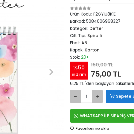
Ürün Kodu:
F2GYIU8K1E
Barkod:
5084606968327
Kategori:
Defter
Cilt Tipi:
Spiralli
Ebat:
A6
Kapak:
Karton
Stok:
20+
150,00 TL
%50
75,00 TL
indirim
6,25 TL 'den başlayan taksitlerl
Sepete 
WHATSAPP İLE SİPARİŞ VE
Favorilerime ekle