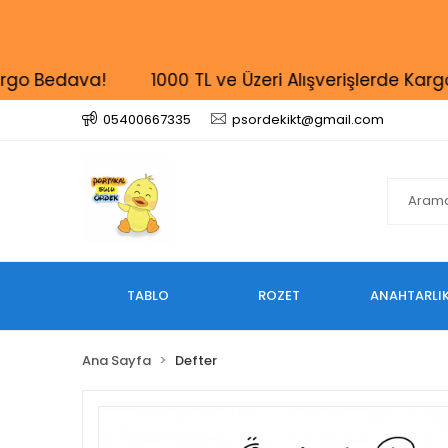
 Bedava!
1000 TL ve Üzeri Alışverişlerde Kargo B
05400667335
psordekikt@gmail.com
TABLO
ROZET
ANAHTARLI
Ana Sayfa
Defter