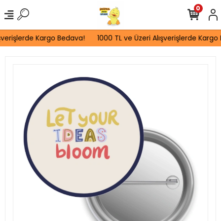
0
şverişlerde Kargo Bedava!
1000 TL ve Üzeri Alışverişlerde Kargo 