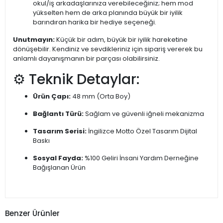
okul/iş arkadaşlarınıza verebileceğiniz; hem mod
yükselten hem de arka planında büyük bir iyilik
barındıran harika bir hediye seçeneği.
Unutmayın:
Küçük bir adım, büyük bir iyilik hareketine
dönüşebilir. Kendiniz ve sevdikleriniz için sipariş vererek bu
anlamlı dayanışmanın bir parçası olabilirsiniz.
⚙️ Teknik Detaylar:
Ürün Çapı:
48 mm (Orta Boy)
Bağlantı Türü:
Sağlam ve güvenli iğneli mekanizma
Tasarım Serisi:
İngilizce Motto Özel Tasarım Dijital
Baskı
Sosyal Fayda:
%100 Geliri İnsani Yardım Derneğine
Bağışlanan Ürün
Benzer Ürünler