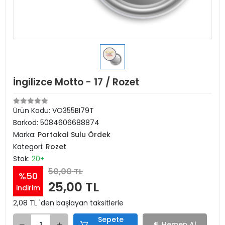
İngilizce Motto - 17 / Rozet
Ürün Kodu:
VO355BI79T
Barkod:
5084606688874
Marka:
Portakal Sulu Ördek
Kategori:
Rozet
Stok:
20+
50,00 TL
%50
25,00 TL
indirim
2,08 TL 'den başlayan taksitlerle
Sepete
Hemen Al