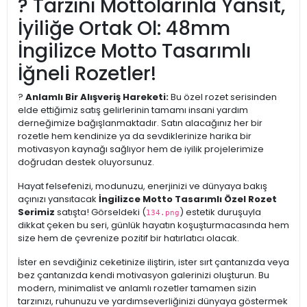
? Tarzını Mottolarınla Yansıt,
İyiliğe Ortak Ol: 48mm
İngilizce Motto Tasarımlı
İğneli Rozetler!
?
Anlamlı Bir Alışveriş Hareketi:
Bu özel rozet serisinden
elde ettiğimiz satış gelirlerinin tamamı insani yardım
derneğimize bağışlanmaktadır. Satın alacağınız her bir
rozetle hem kendinize ya da sevdiklerinize harika bir
motivasyon kaynağı sağlıyor hem de iyilik projelerimize
doğrudan destek oluyorsunuz.
Hayat felsefenizi, modunuzu, enerjinizi ve dünyaya bakış
açınızı yansıtacak
İngilizce Motto Tasarımlı Özel Rozet
Serimiz
satışta! Görseldeki (
) estetik duruşuyla
134.png
dikkat çeken bu seri, günlük hayatın koşuşturmacasında hem
size hem de çevrenize pozitif bir hatırlatıcı olacak.
İster en sevdiğiniz ceketinize iliştirin, ister sırt çantanızda veya
bez çantanızda kendi motivasyon galerinizi oluşturun. Bu
modern, minimalist ve anlamlı rozetler tamamen sizin
tarzınızı, ruhunuzu ve yardımseverliğinizi dünyaya göstermek