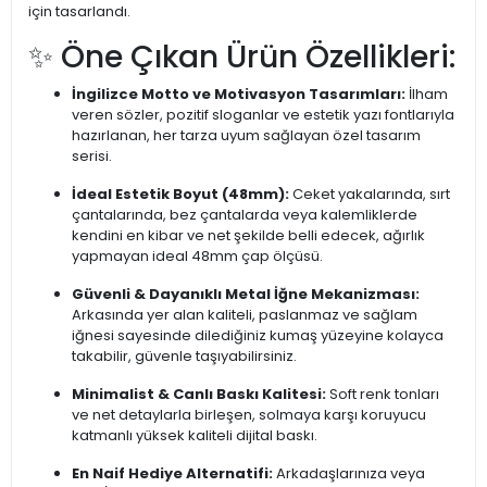
için tasarlandı.
✨ Öne Çıkan Ürün Özellikleri:
İngilizce Motto ve Motivasyon Tasarımları:
İlham
veren sözler, pozitif sloganlar ve estetik yazı fontlarıyla
hazırlanan, her tarza uyum sağlayan özel tasarım
serisi.
İdeal Estetik Boyut (48mm):
Ceket yakalarında, sırt
çantalarında, bez çantalarda veya kalemliklerde
kendini en kibar ve net şekilde belli edecek, ağırlık
yapmayan ideal 48mm çap ölçüsü.
Güvenli & Dayanıklı Metal İğne Mekanizması:
Arkasında yer alan kaliteli, paslanmaz ve sağlam
iğnesi sayesinde dilediğiniz kumaş yüzeyine kolayca
takabilir, güvenle taşıyabilirsiniz.
Minimalist & Canlı Baskı Kalitesi:
Soft renk tonları
ve net detaylarla birleşen, solmaya karşı koruyucu
katmanlı yüksek kaliteli dijital baskı.
En Naif Hediye Alternatifi:
Arkadaşlarınıza veya