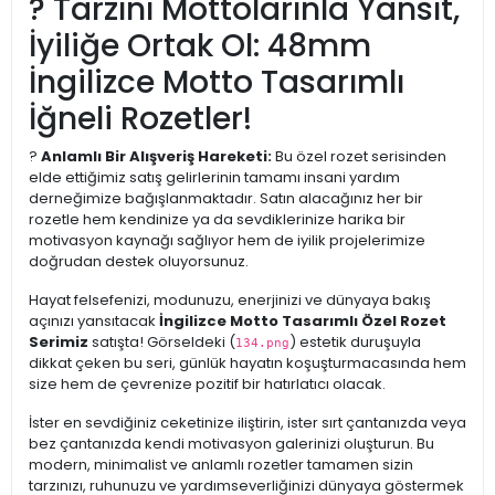
? Tarzını Mottolarınla Yansıt,
İyiliğe Ortak Ol: 48mm
İngilizce Motto Tasarımlı
İğneli Rozetler!
?
Anlamlı Bir Alışveriş Hareketi:
Bu özel rozet serisinden
elde ettiğimiz satış gelirlerinin tamamı insani yardım
derneğimize bağışlanmaktadır. Satın alacağınız her bir
rozetle hem kendinize ya da sevdiklerinize harika bir
motivasyon kaynağı sağlıyor hem de iyilik projelerimize
doğrudan destek oluyorsunuz.
Hayat felsefenizi, modunuzu, enerjinizi ve dünyaya bakış
açınızı yansıtacak
İngilizce Motto Tasarımlı Özel Rozet
Serimiz
satışta! Görseldeki (
) estetik duruşuyla
134.png
dikkat çeken bu seri, günlük hayatın koşuşturmacasında hem
size hem de çevrenize pozitif bir hatırlatıcı olacak.
İster en sevdiğiniz ceketinize iliştirin, ister sırt çantanızda veya
bez çantanızda kendi motivasyon galerinizi oluşturun. Bu
modern, minimalist ve anlamlı rozetler tamamen sizin
tarzınızı, ruhunuzu ve yardımseverliğinizi dünyaya göstermek