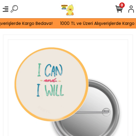
0
şverişlerde Kargo Bedava!
1000 TL ve Üzeri Alışverişlerde Kargo 