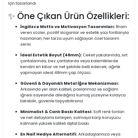
için tasarlandı.
✨ Öne Çıkan Ürün Özellikleri:
İngilizce Motto ve Motivasyon Tasarımları:
İlham
veren sözler, pozitif sloganlar ve estetik yazı fontlarıyla
hazırlanan, her tarza uyum sağlayan özel tasarım
serisi.
İdeal Estetik Boyut (48mm):
Ceket yakalarında, sırt
çantalarında, bez çantalarda veya kalemliklerde
kendini en kibar ve net şekilde belli edecek, ağırlık
yapmayan ideal 48mm çap ölçüsü.
Güvenli & Dayanıklı Metal İğne Mekanizması:
Arkasında yer alan kaliteli, paslanmaz ve sağlam
iğnesi sayesinde dilediğiniz kumaş yüzeyine kolayca
takabilir, güvenle taşıyabilirsiniz.
Minimalist & Canlı Baskı Kalitesi:
Soft renk tonları
ve net detaylarla birleşen, solmaya karşı koruyucu
katmanlı yüksek kaliteli dijital baskı.
En Naif Hediye Alternatifi:
Arkadaşlarınıza veya