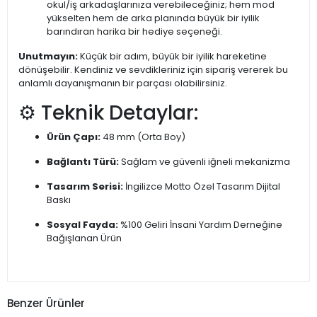
okul/iş arkadaşlarınıza verebileceğiniz; hem mod
yükselten hem de arka planında büyük bir iyilik
barındıran harika bir hediye seçeneği.
Unutmayın:
Küçük bir adım, büyük bir iyilik hareketine
dönüşebilir. Kendiniz ve sevdikleriniz için sipariş vererek bu
anlamlı dayanışmanın bir parçası olabilirsiniz.
⚙️ Teknik Detaylar:
Ürün Çapı:
48 mm (Orta Boy)
Bağlantı Türü:
Sağlam ve güvenli iğneli mekanizma
Tasarım Serisi:
İngilizce Motto Özel Tasarım Dijital
Baskı
Sosyal Fayda:
%100 Geliri İnsani Yardım Derneğine
Bağışlanan Ürün
Benzer Ürünler