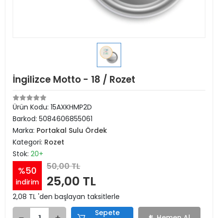
İngilizce Motto - 18 / Rozet
Ürün Kodu:
15AXKHMP2D
Barkod:
5084606855061
Marka:
Portakal Sulu Ördek
Kategori:
Rozet
Stok:
20+
50,00 TL
%50
25,00 TL
indirim
2,08 TL 'den başlayan taksitlerle
Sepete
Hemen Al