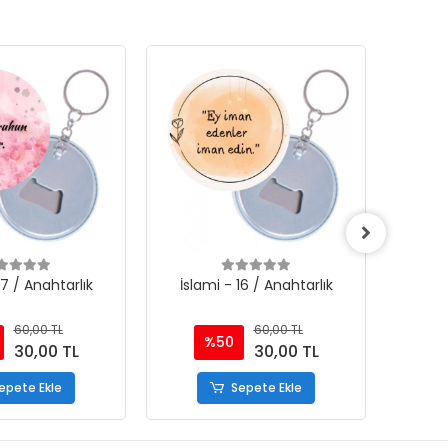
17 / Anahtarlık
İslami - 16 / Anahtarlık
İsla
60,00 TL
60,00 TL
%50
30,00 TL
30,00 TL
epete Ekle
Sepete Ekle