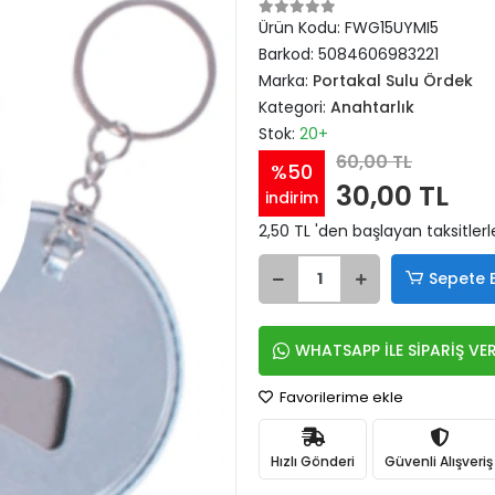
Ürün Kodu:
FWG15UYMI5
Barkod:
5084606983221
Marka:
Portakal Sulu Ördek
Kategori:
Anahtarlık
Stok:
20+
60,00 TL
%50
30,00 TL
indirim
2,50 TL 'den başlayan taksitlerl
Sepete 
WHATSAPP İLE SİPARİŞ VE
Favorilerime ekle
Hızlı Gönderi
Güvenli Alışveriş