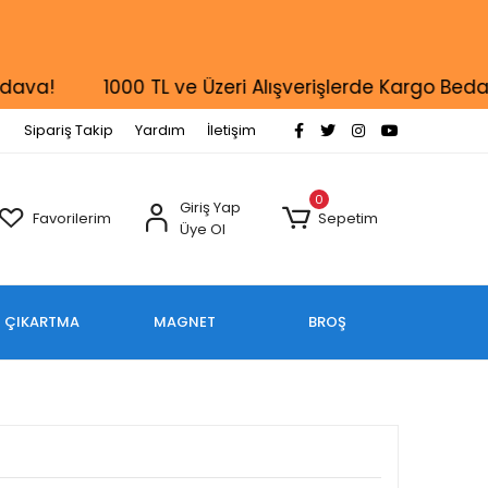
!
1000 TL ve Üzeri Alışverişlerde Kargo Bedava!
Sipariş Takip
Yardım
İletişim
0
Giriş Yap
Favorilerim
Sepetim
Üye Ol
ÇIKARTMA
MAGNET
BROŞ