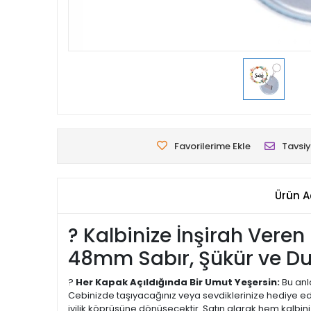
Favorilerime Ekle
Tavsiy
Ürün A
? Kalbinize İnşirah Veren
48mm Sabır, Şükür ve Dua
?
Her Kapak Açıldığında Bir Umut Yeşersin:
Bu anl
Cebinizde taşıyacağınız veya sevdiklerinize hediye ede
iyilik köprüsüne dönüşecektir. Satın alarak hem kalbini