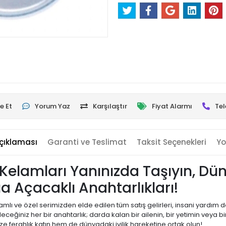
e Et
Yorum Yaz
Karşılaştır
Fiyat Alarmı
Tel
çıklaması
Garanti ve Teslimat
Taksit Seçenekleri
Yo
 Kelamları Yanınızda Taşıyın, Düny
 Açacaklı Anahtarlıkları!
amlı ve özel serimizden elde edilen tüm satış gelirleri, insani yardım
ceğiniz her bir anahtarlık; darda kalan bir ailenin, bir yetimin veya 
ze ferahlık katın hem de dünyadaki iyilik hareketine ortak olun!