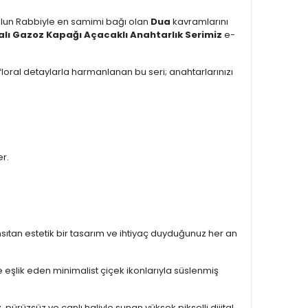
lun Rabbiyle en samimi bağı olan
Dua
kavramlarını
alı Gazoz Kapağı Açacaklı Anahtarlık Serimiz
e-
floral detaylarla harmanlanan bu seri; anahtarlarınızı
er.
nsıtan estetik bir tasarım ve ihtiyaç duyduğunuz her an
 eşlik eden minimalist çiçek ikonlarıyla süslenmiş
, pürüzsüz ve canlı haliyle sunan yüksek pikselli dijital