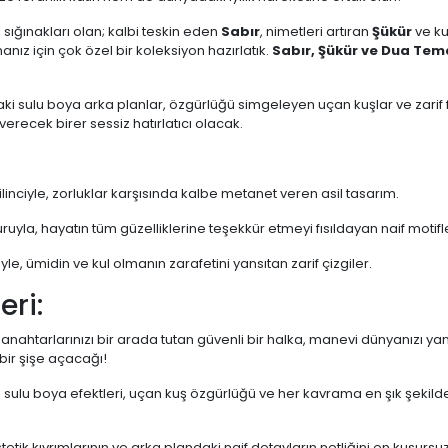
 sığınakları olan; kalbi teskin eden
Sabır
, nimetleri artıran
Şükür
ve ku
ız için çok özel bir koleksiyon hazırlatık.
Sabır, Şükür ve Dua Tem
rdaki sulu boya arka planlar, özgürlüğü simgeleyen uçan kuşlar ve zarif 
erecek birer sessiz hatırlatıcı olacak.
linciyle, zorluklar karşısında kalbe metanet veren asil tasarım.
ruyla, hayatın tüm güzelliklerine teşekkür etmeyi fısıldayan naif motifl
yle, ümidin ve kul olmanın zarafetini yansıtan zarif çizgiler.
eri:
 anahtarlarınızı bir arada tutan güvenli bir halka, manevi dünyanızı ya
bir şişe açacağı!
 sulu boya efektleri, uçan kuş özgürlüğü ve her kavrama en şık şekilde
tetik kıvrımlarının ve arka plandaki naif detayların netliğini en kusursuz