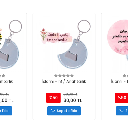
htarlık
İslami - 18 / Anahtarlık
İslami - 
00 TL
60,00 TL
%50
%50
,00 TL
30,00 TL
 Ekle
Sepete Ekle
S