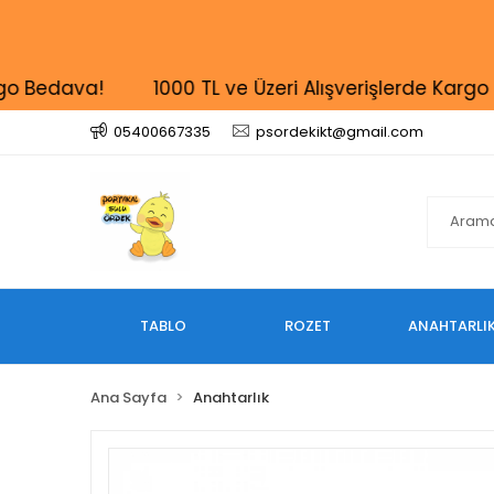
edava!
1000 TL ve Üzeri Alışverişlerde Kargo Beda
05400667335
psordekikt@gmail.com
TABLO
ROZET
ANAHTARLI
Ana Sayfa
Anahtarlık