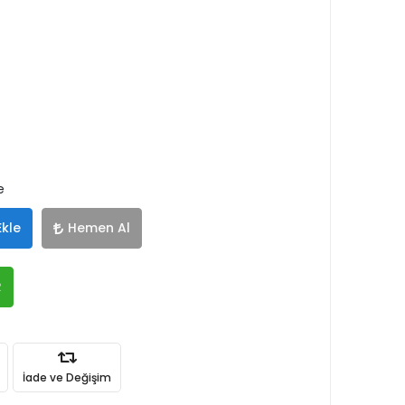
e
Ekle
Hemen Al
R
İade ve Değişim