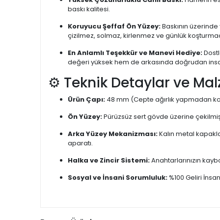
baskı kalitesi.
Koruyucu Şeffaf Ön Yüzey:
Baskının üzerinde 
çizilmez, solmaz, kirlenmez ve günlük koşturma
En Anlamlı Teşekkür ve Manevi Hediye:
Dostl
değeri yüksek hem de arkasında doğrudan insani
⚙️ Teknik Detaylar ve Mal
Ürün Çapı:
48 mm (Cepte ağırlık yapmadan kol
Ön Yüzey:
Pürüzsüz sert gövde üzerine çekilmiş
Arka Yüzey Mekanizması:
Kalın metal kapakl
aparatı.
Halka ve Zincir Sistemi:
Anahtarlarınızın kayb
Sosyal ve İnsani Sorumluluk:
%100 Geliri İnsa