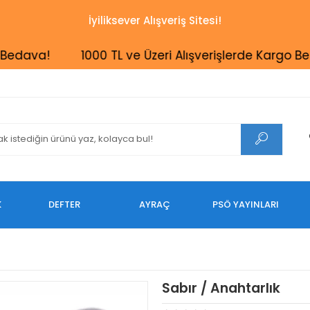
İyiliksever Alışveriş Sitesi!
va!
1000 TL ve Üzeri Alışverişlerde Kargo Bedava
K
DEFTER
AYRAÇ
PSÖ YAYINLARI
Sabır / Anahtarlık