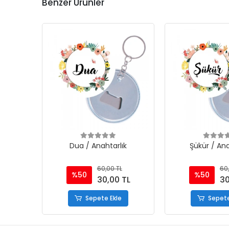
Benzer Ürünler
Dua / Anahtarlık
Şükür / Ana
60,00 TL
60,
%50
%50
30,00 TL
30
Sepete Ekle
Sepete