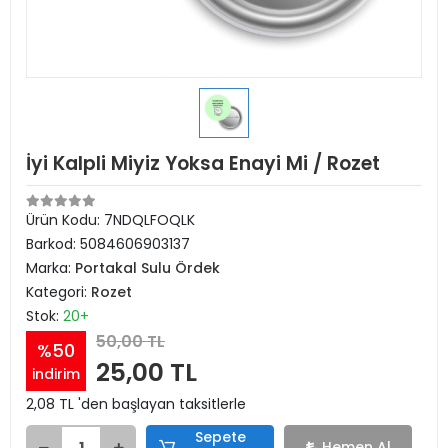
İyi Kalpli Miyiz Yoksa Enayi Mi / Rozet
Ürün Kodu:
7NDQLFOQLK
Barkod:
5084606903137
Marka:
Portakal Sulu Ördek
Kategori:
Rozet
Stok:
20+
50,00 TL
%50
25,00 TL
indirim
2,08 TL 'den başlayan taksitlerle
Sepete
Hemen Al