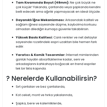
Tam Kıvamında Boyut (48mm):
Ne çok büyük ne
çok küçük! Yakanda, çantanda veya şapkanda kendini
belli edecek ama ağırlık yapmayacak en ideal ölçüde.
Dayanıklı İğne Mekanizması:
Arkasındaki kaliteli ve
sağlam iğnesi sayesinde düşme, kaybolma korkusu
olmadan dilediğin kumaşa güvenle takabilirsin.
Yüksek Baskı Kalitesi:
Canlı renkler ve net detaylar
sayesinde rozetindeki espri uzaktan bile hemen fark
edilir.
Yaratıcı & Komik Tasarımlar:
İnternet mimlerinden
günlük hayatın absürtlüklerine kadar, seni ve
arkadaşlarını kahkahaya boğacak en trend espriler
tek bir tıkla kapında.
? Nerelerde Kullanabilirsin?
Sırt çantaları ve bez çantalarda,
Kot ceket, mont ve hırka yakalarında,
Şapka, bere ve kalemliklerde,