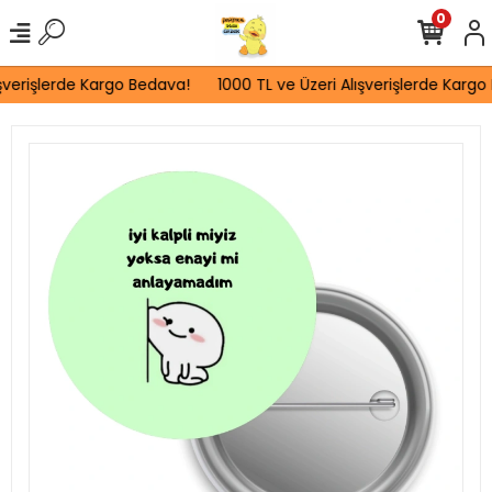
0
şverişlerde Kargo Bedava!
1000 TL ve Üzeri Alışverişlerde Kargo 