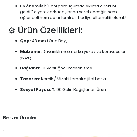
En önemlisi:
"Seni gördüğümde aklıma direkt bu
geldi!" diyerek arkadaşlarına verebileceğin hem
eğlenceli hem de anlamlı bir hediye alternatifi olarak!
⚙️ Ürün Özellikleri:
Çap:
48 mm (Orta Boy)
Malzeme:
Dayanıklı metal arka yüzey ve koruyucu ön
yüzey
Bağlantı:
Güvenli iğneli mekanizma
Tasarım:
Komik / Mizahi temalı dijital baskı
Sosyal Fayda:
%100 Geliri Bağışlanan Ürün
Benzer Ürünler