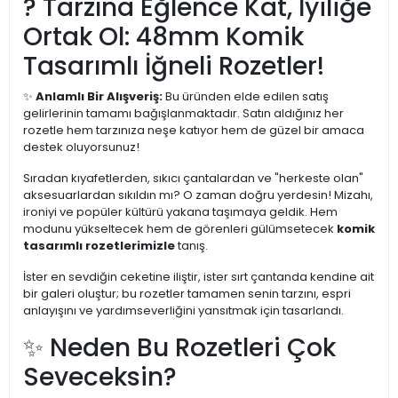
? Tarzına Eğlence Kat, İyiliğe
Ortak Ol: 48mm Komik
Tasarımlı İğneli Rozetler!
✨
Anlamlı Bir Alışveriş:
Bu üründen elde edilen satış
gelirlerinin tamamı bağışlanmaktadır. Satın aldığınız her
rozetle hem tarzınıza neşe katıyor hem de güzel bir amaca
destek oluyorsunuz!
Sıradan kıyafetlerden, sıkıcı çantalardan ve "herkeste olan"
aksesuarlardan sıkıldın mı? O zaman doğru yerdesin! Mizahı,
ironiyi ve popüler kültürü yakana taşımaya geldik. Hem
modunu yükseltecek hem de görenleri gülümsetecek
komik
tasarımlı rozetlerimizle
tanış.
İster en sevdiğin ceketine iliştir, ister sırt çantanda kendine ait
bir galeri oluştur; bu rozetler tamamen senin tarzını, espri
anlayışını ve yardımseverliğini yansıtmak için tasarlandı.
✨ Neden Bu Rozetleri Çok
Seveceksin?