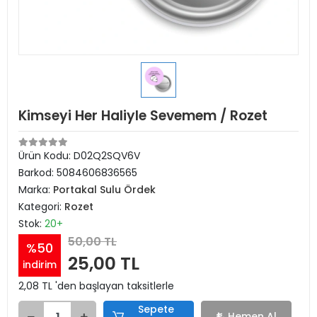
Kimseyi Her Haliyle Sevemem / Rozet
Ürün Kodu:
D02Q2SQV6V
Barkod:
5084606836565
Marka:
Portakal Sulu Ördek
Kategori:
Rozet
Stok:
20+
50,00 TL
%50
25,00 TL
indirim
2,08 TL 'den başlayan taksitlerle
Sepete
Hemen Al