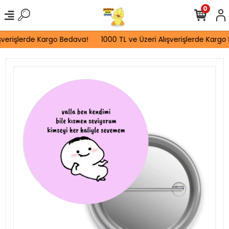
0
şverişlerde Kargo Bedava!
1000 TL ve Üzeri Alışverişlerde Kargo 