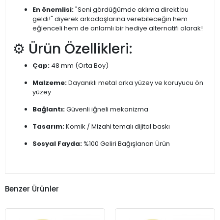
En önemlisi:
"Seni gördüğümde aklıma direkt bu
geldi!" diyerek arkadaşlarına verebileceğin hem
eğlenceli hem de anlamlı bir hediye alternatifi olarak!
⚙️ Ürün Özellikleri:
Çap:
48 mm (Orta Boy)
Malzeme:
Dayanıklı metal arka yüzey ve koruyucu ön
yüzey
Bağlantı:
Güvenli iğneli mekanizma
Tasarım:
Komik / Mizahi temalı dijital baskı
Sosyal Fayda:
%100 Geliri Bağışlanan Ürün
Benzer Ürünler