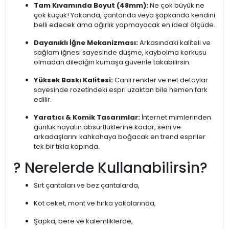
Tam Kıvamında Boyut (48mm):
Ne çok büyük ne
çok küçük! Yakanda, çantanda veya şapkanda kendini
belli edecek ama ağırlık yapmayacak en ideal ölçüde.
Dayanıklı İğne Mekanizması:
Arkasındaki kaliteli ve
sağlam iğnesi sayesinde düşme, kaybolma korkusu
olmadan dilediğin kumaşa güvenle takabilirsin.
Yüksek Baskı Kalitesi:
Canlı renkler ve net detaylar
sayesinde rozetindeki espri uzaktan bile hemen fark
edilir.
Yaratıcı & Komik Tasarımlar:
İnternet mimlerinden
günlük hayatın absürtlüklerine kadar, seni ve
arkadaşlarını kahkahaya boğacak en trend espriler
tek bir tıkla kapında.
? Nerelerde Kullanabilirsin?
Sırt çantaları ve bez çantalarda,
Kot ceket, mont ve hırka yakalarında,
Şapka, bere ve kalemliklerde,