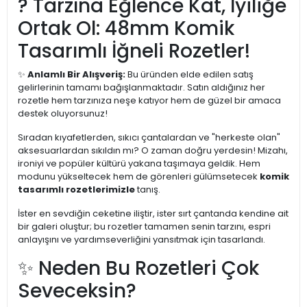
? Tarzına Eğlence Kat, İyiliğe
Ortak Ol: 48mm Komik
Tasarımlı İğneli Rozetler!
✨
Anlamlı Bir Alışveriş:
Bu üründen elde edilen satış
gelirlerinin tamamı bağışlanmaktadır. Satın aldığınız her
rozetle hem tarzınıza neşe katıyor hem de güzel bir amaca
destek oluyorsunuz!
Sıradan kıyafetlerden, sıkıcı çantalardan ve "herkeste olan"
aksesuarlardan sıkıldın mı? O zaman doğru yerdesin! Mizahı,
ironiyi ve popüler kültürü yakana taşımaya geldik. Hem
modunu yükseltecek hem de görenleri gülümsetecek
komik
tasarımlı rozetlerimizle
tanış.
İster en sevdiğin ceketine iliştir, ister sırt çantanda kendine ait
bir galeri oluştur; bu rozetler tamamen senin tarzını, espri
anlayışını ve yardımseverliğini yansıtmak için tasarlandı.
✨ Neden Bu Rozetleri Çok
Seveceksin?