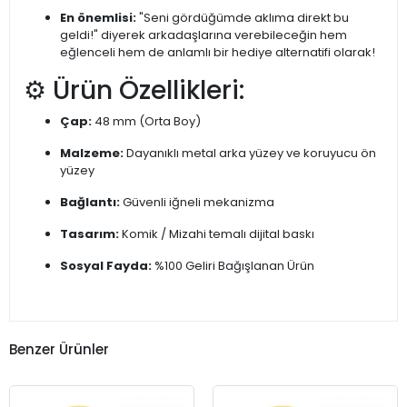
En önemlisi:
"Seni gördüğümde aklıma direkt bu
geldi!" diyerek arkadaşlarına verebileceğin hem
eğlenceli hem de anlamlı bir hediye alternatifi olarak!
⚙️ Ürün Özellikleri:
Çap:
48 mm (Orta Boy)
Malzeme:
Dayanıklı metal arka yüzey ve koruyucu ön
yüzey
Bağlantı:
Güvenli iğneli mekanizma
Tasarım:
Komik / Mizahi temalı dijital baskı
Sosyal Fayda:
%100 Geliri Bağışlanan Ürün
Benzer Ürünler