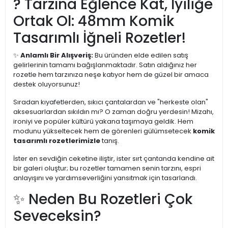
? Tarzına Eğlence Kat, İyiliğe
Ortak Ol: 48mm Komik
Tasarımlı İğneli Rozetler!
✨
Anlamlı Bir Alışveriş:
Bu üründen elde edilen satış
gelirlerinin tamamı bağışlanmaktadır. Satın aldığınız her
rozetle hem tarzınıza neşe katıyor hem de güzel bir amaca
destek oluyorsunuz!
Sıradan kıyafetlerden, sıkıcı çantalardan ve "herkeste olan"
aksesuarlardan sıkıldın mı? O zaman doğru yerdesin! Mizahı,
ironiyi ve popüler kültürü yakana taşımaya geldik. Hem
modunu yükseltecek hem de görenleri gülümsetecek
komik
tasarımlı rozetlerimizle
tanış.
İster en sevdiğin ceketine iliştir, ister sırt çantanda kendine ait
bir galeri oluştur; bu rozetler tamamen senin tarzını, espri
anlayışını ve yardımseverliğini yansıtmak için tasarlandı.
✨ Neden Bu Rozetleri Çok
Seveceksin?