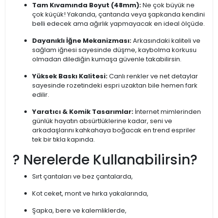
Tam Kıvamında Boyut (48mm):
Ne çok büyük ne
çok küçük! Yakanda, çantanda veya şapkanda kendini
belli edecek ama ağırlık yapmayacak en ideal ölçüde.
Dayanıklı İğne Mekanizması:
Arkasındaki kaliteli ve
sağlam iğnesi sayesinde düşme, kaybolma korkusu
olmadan dilediğin kumaşa güvenle takabilirsin.
Yüksek Baskı Kalitesi:
Canlı renkler ve net detaylar
sayesinde rozetindeki espri uzaktan bile hemen fark
edilir.
Yaratıcı & Komik Tasarımlar:
İnternet mimlerinden
günlük hayatın absürtlüklerine kadar, seni ve
arkadaşlarını kahkahaya boğacak en trend espriler
tek bir tıkla kapında.
? Nerelerde Kullanabilirsin?
Sırt çantaları ve bez çantalarda,
Kot ceket, mont ve hırka yakalarında,
Şapka, bere ve kalemliklerde,