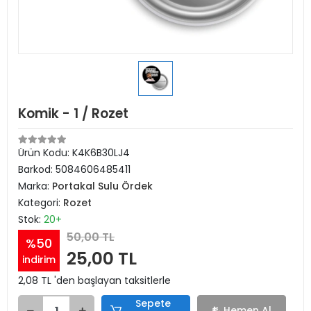
Komik - 1 / Rozet
Ürün Kodu:
K4K6B30LJ4
Barkod:
5084606485411
Marka:
Portakal Sulu Ördek
Kategori:
Rozet
Stok:
20+
50,00 TL
%50
25,00 TL
indirim
2,08 TL 'den başlayan taksitlerle
Sepete
Hemen Al