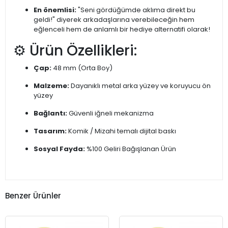
En önemlisi:
"Seni gördüğümde aklıma direkt bu
geldi!" diyerek arkadaşlarına verebileceğin hem
eğlenceli hem de anlamlı bir hediye alternatifi olarak!
⚙️ Ürün Özellikleri:
Çap:
48 mm (Orta Boy)
Malzeme:
Dayanıklı metal arka yüzey ve koruyucu ön
yüzey
Bağlantı:
Güvenli iğneli mekanizma
Tasarım:
Komik / Mizahi temalı dijital baskı
Sosyal Fayda:
%100 Geliri Bağışlanan Ürün
Benzer Ürünler