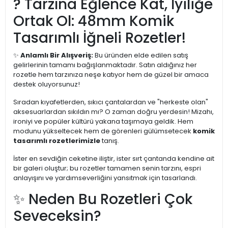
? Tarzına Eğlence Kat, İyiliğe
Ortak Ol: 48mm Komik
Tasarımlı İğneli Rozetler!
✨
Anlamlı Bir Alışveriş:
Bu üründen elde edilen satış
gelirlerinin tamamı bağışlanmaktadır. Satın aldığınız her
rozetle hem tarzınıza neşe katıyor hem de güzel bir amaca
destek oluyorsunuz!
Sıradan kıyafetlerden, sıkıcı çantalardan ve "herkeste olan"
aksesuarlardan sıkıldın mı? O zaman doğru yerdesin! Mizahı,
ironiyi ve popüler kültürü yakana taşımaya geldik. Hem
modunu yükseltecek hem de görenleri gülümsetecek
komik
tasarımlı rozetlerimizle
tanış.
İster en sevdiğin ceketine iliştir, ister sırt çantanda kendine ait
bir galeri oluştur; bu rozetler tamamen senin tarzını, espri
anlayışını ve yardımseverliğini yansıtmak için tasarlandı.
✨ Neden Bu Rozetleri Çok
Seveceksin?