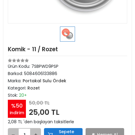
Komik - 11 / Rozet
Ürün Kodu:
7SBPWD9PSP
Barkod:
5084606133886
Marka:
Portakal Sulu Ördek
Kategori:
Rozet
Stok:
20+
50,00 TL
%50
25,00 TL
indirim
2,08 TL 'den başlayan taksitlerle
Sepete
Hemen Al