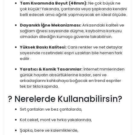
Tam Kıvamında Boyut (48mm):
Ne çok büyük ne
çok küçük! Yakanda, çantanda veya şapkanda kendini
belli edecek ama ağırlık yapmayacak en ideal ölçüde.
Dayanıklı İğne Mekanizması:
Arkasındaki kaliteli ve
sağlam iğnesi sayesinde düşme, kaybolma korkusu
olmadan dilediğin kumaşa güvenle takabilirsin.
Yüksek Baskı Kalitesi:
Canlı renkler ve net detaylar
sayesinde rozetindeki espri uzaktan bile hemen fark
edilir.
Yaratıcı & Komik Tasarımlar:
İnternet mimlerinden
günlük hayatın absürtlüklerine kadar, seni ve
arkadaşlarını kahkahaya boğacak en trend espriler
tek bir tıkla kapında.
? Nerelerde Kullanabilirsin?
Sırt çantaları ve bez çantalarda,
Kot ceket, mont ve hırka yakalarında,
Şapka, bere ve kalemliklerde,