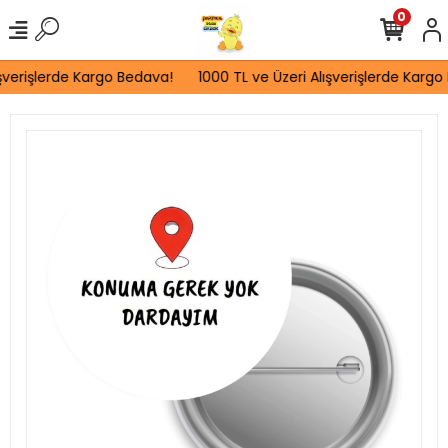
0
şverişlerde Kargo Bedava!
1000 TL ve Üzeri Alışverişlerde Kargo 