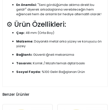
En önemlisi:
"Seni gördüğümde aklıma direkt bu
geldi!" diyerek arkadaşlarına verebileceğin hem
eğlenceli hem de anlamlı bir hediye alternatifi olarak!
⚙️ Ürün Özellikleri:
Çap:
48 mm (Orta Boy)
Malzeme:
Dayanıklı metal arka yüzey ve koruyucu ön
yüzey
Bağlantı:
Güvenli iğneli mekanizma
Tasarım:
Komik / Mizahi temalı dijital baskı
Sosyal Fayda:
%100 Geliri Bağışlanan Ürün
Benzer Ürünler