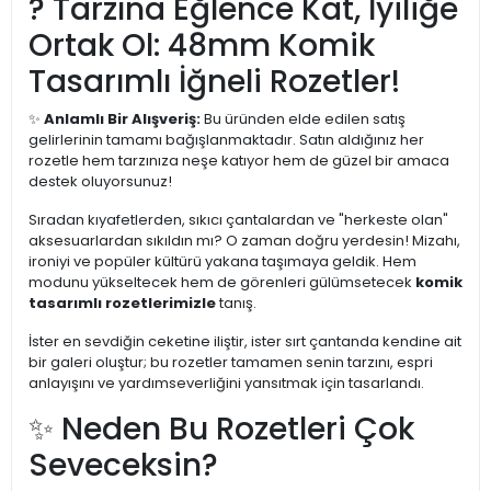
? Tarzına Eğlence Kat, İyiliğe
Ortak Ol: 48mm Komik
Tasarımlı İğneli Rozetler!
✨
Anlamlı Bir Alışveriş:
Bu üründen elde edilen satış
gelirlerinin tamamı bağışlanmaktadır. Satın aldığınız her
rozetle hem tarzınıza neşe katıyor hem de güzel bir amaca
destek oluyorsunuz!
Sıradan kıyafetlerden, sıkıcı çantalardan ve "herkeste olan"
aksesuarlardan sıkıldın mı? O zaman doğru yerdesin! Mizahı,
ironiyi ve popüler kültürü yakana taşımaya geldik. Hem
modunu yükseltecek hem de görenleri gülümsetecek
komik
tasarımlı rozetlerimizle
tanış.
İster en sevdiğin ceketine iliştir, ister sırt çantanda kendine ait
bir galeri oluştur; bu rozetler tamamen senin tarzını, espri
anlayışını ve yardımseverliğini yansıtmak için tasarlandı.
✨ Neden Bu Rozetleri Çok
Seveceksin?