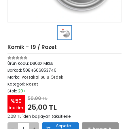
Komik - 19 / Rozet
Ürün Kodu:
DB6SXIMKEB
Barkod:
5084606853746
Marka:
Portakal Sulu Ördek
Kategori:
Rozet
Stok:
20+
50,00 TL
%50
25,00 TL
indirim
2,08 TL 'den başlayan taksitlerle
Sepete
Hemen Al