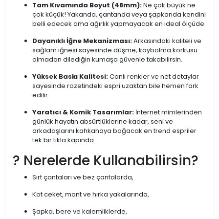
Tam Kıvamında Boyut (48mm):
Ne çok büyük ne
çok küçük! Yakanda, çantanda veya şapkanda kendini
belli edecek ama ağırlık yapmayacak en ideal ölçüde.
Dayanıklı İğne Mekanizması:
Arkasındaki kaliteli ve
sağlam iğnesi sayesinde düşme, kaybolma korkusu
olmadan dilediğin kumaşa güvenle takabilirsin.
Yüksek Baskı Kalitesi:
Canlı renkler ve net detaylar
sayesinde rozetindeki espri uzaktan bile hemen fark
edilir.
Yaratıcı & Komik Tasarımlar:
İnternet mimlerinden
günlük hayatın absürtlüklerine kadar, seni ve
arkadaşlarını kahkahaya boğacak en trend espriler
tek bir tıkla kapında.
? Nerelerde Kullanabilirsin?
Sırt çantaları ve bez çantalarda,
Kot ceket, mont ve hırka yakalarında,
Şapka, bere ve kalemliklerde,