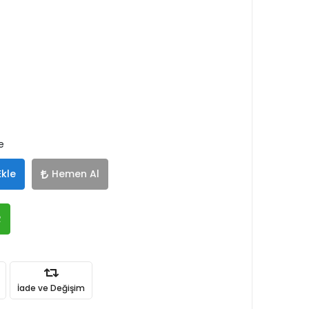
e
Ekle
Hemen Al
R
İade ve Değişim