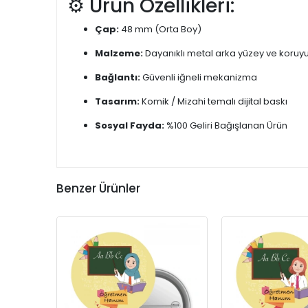
⚙️ Ürün Özellikleri:
Çap:
48 mm (Orta Boy)
Malzeme:
Dayanıklı metal arka yüzey ve koruy
Bağlantı:
Güvenli iğneli mekanizma
Tasarım:
Komik / Mizahi temalı dijital baskı
Sosyal Fayda:
%100 Geliri Bağışlanan Ürün
Benzer Ürünler