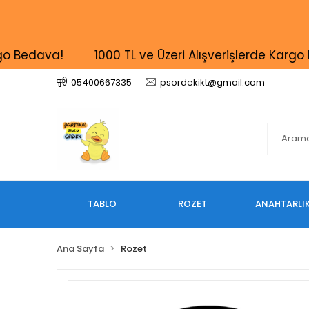
edava!
1000 TL ve Üzeri Alışverişlerde Kargo Bed
05400667335
psordekikt@gmail.com
TABLO
ROZET
ANAHTARLI
Ana Sayfa
Rozet