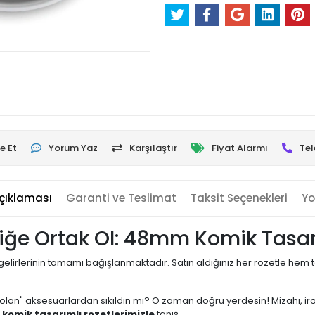
e Et
Yorum Yaz
Karşılaştır
Fiyat Alarmı
Tel
çıklaması
Garanti ve Teslimat
Taksit Seçenekleri
Yo
iliğe Ortak Ol: 48mm Komik Tasarı
gelirlerinin tamamı bağışlanmaktadır. Satın aldığınız her rozetle hem
e olan" aksesuarlardan sıkıldın mı? O zaman doğru yerdesin! Mizahı, i
k
komik tasarımlı rozetlerimizle
tanış.