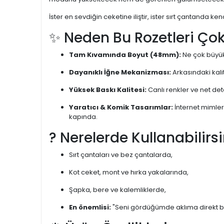
İster en sevdiğin ceketine iliştir, ister sırt çantanda k
✨ Neden Bu Rozetleri Ço
Tam Kıvamında Boyut (48mm):
Ne çok büyük
Dayanıklı İğne Mekanizması:
Arkasındaki kal
Yüksek Baskı Kalitesi:
Canlı renkler ve net det
Yaratıcı & Komik Tasarımlar:
İnternet mimler
kapında.
? Nerelerde Kullanabilirs
Sırt çantaları ve bez çantalarda,
Kot ceket, mont ve hırka yakalarında,
Şapka, bere ve kalemliklerde,
En önemlisi:
"Seni gördüğümde aklıma direkt bu 