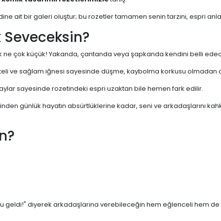
endine ait bir galeri oluştur; bu rozetler tamamen senin tarzını, espri an
k Seveceksin?
 ne çok küçük! Yakanda, çantanda veya şapkanda kendini belli ede
iteli ve sağlam iğnesi sayesinde düşme, kaybolma korkusu olmadan di
aylar sayesinde rozetindeki espri uzaktan bile hemen fark edilir.
inden günlük hayatın absürtlüklerine kadar, seni ve arkadaşlarını kahk
in?
geldi!" diyerek arkadaşlarına verebileceğin hem eğlenceli hem de anl