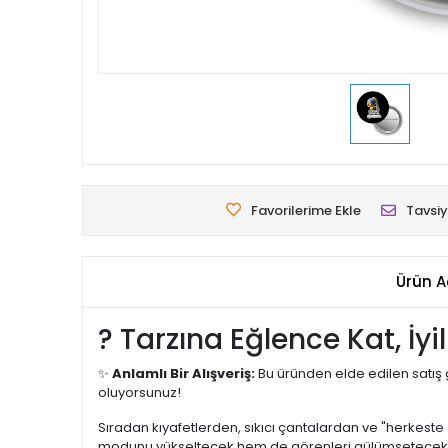
Favorilerime Ekle
Tavsiy
Ürün A
? Tarzına Eğlence Kat, İy
✨
Anlamlı Bir Alışveriş:
Bu üründen elde edilen satış 
oluyorsunuz!
Sıradan kıyafetlerden, sıkıcı çantalardan ve "herkest
modunu yükseltecek hem de görenleri gülümsetece