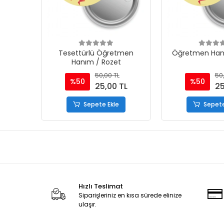
Tesettürlü Öğretmen
Öğretmen Han
Hanım / Rozet
50,00 TL
50,
%50
%50
25,00 TL
25
Sepete Ekle
Sepete
Hızlı Teslimat
Siparişleriniz en kısa sürede elinize
ulaşır.