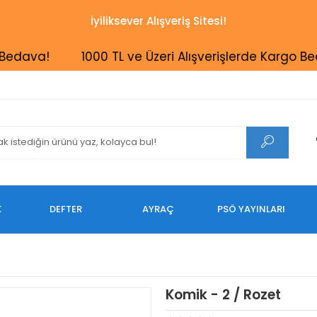
İyiliksever Alışveriş Sitesi!
ava!
1000 TL ve Üzeri Alışverişlerde Kargo Bedava
K
DEFTER
AYRAÇ
PSÖ YAYINLARI
Komik - 2 / Rozet