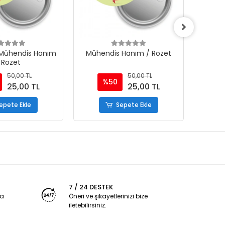
 Mühendis Hanım
Mühendis Hanım / Rozet
Müh
 Rozet
50,00 TL
50,00 TL
%50
25,00 TL
25,00 TL
epete Ekle
Sepete Ekle
7 / 24 DESTEK
ya
Öneri ve şikayetlerinizi bize
iletebilirsiniz.