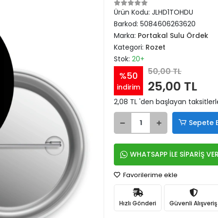
Ürün Kodu:
JLHD1TOHDU
Barkod:
5084606263620
Marka:
Portakal Sulu Ördek
Kategori:
Rozet
Stok:
20+
50,00 TL
%50
25,00 TL
indirim
2,08 TL 'den başlayan taksitlerl
Sepete 
WHATSAPP İLE SİPARİŞ VE
Favorilerime ekle
Hızlı Gönderi
Güvenli Alışveriş