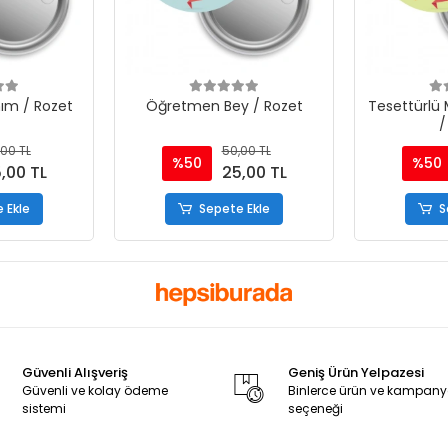
ım / Rozet
Öğretmen Bey / Rozet
Tesettürlü
/
00 TL
50,00 TL
%50
%50
,00 TL
25,00 TL
 Ekle
Sepete Ekle
S
Güvenli Alışveriş
Geniş Ürün Yelpazesi
Güvenli ve kolay ödeme
Binlerce ürün ve kampan
sistemi
seçeneği