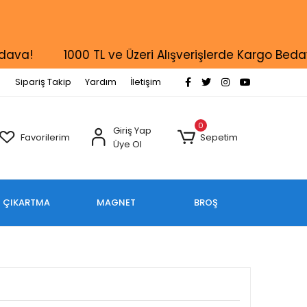
!
1000 TL ve Üzeri Alışverişlerde Kargo Bedava!
Sipariş Takip
Yardım
İletişim
0
Giriş Yap
Favorilerim
Sepetim
Üye Ol
ÇIKARTMA
MAGNET
BROŞ