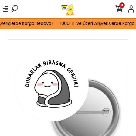
0
şverişlerde Kargo Bedava!
1000 TL ve Üzeri Alışverişlerde Kargo 