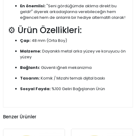
En önemlisi:
"Seni gördüğümde aklıma direkt bu
geldi!" diyerek arkadaşlarına verebileceğin hem
eğlenceli hem de anlamlı bir hediye alternatifi olarak!
⚙️ Ürün Özellikleri:
Çap:
48 mm (Orta Boy)
Malzeme:
Dayanıklı metal arka yüzey ve koruyucu ön
yüzey
Bağlantı:
Güvenli iğneli mekanizma
Tasarım:
Komik / Mizahi temalı dijital baskı
Sosyal Fayda:
%100 Geliri Bağışlanan Ürün
Benzer Ürünler