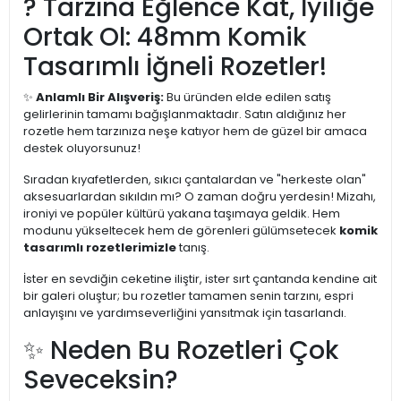
? Tarzına Eğlence Kat, İyiliğe
Ortak Ol: 48mm Komik
Tasarımlı İğneli Rozetler!
✨
Anlamlı Bir Alışveriş:
Bu üründen elde edilen satış
gelirlerinin tamamı bağışlanmaktadır. Satın aldığınız her
rozetle hem tarzınıza neşe katıyor hem de güzel bir amaca
destek oluyorsunuz!
Sıradan kıyafetlerden, sıkıcı çantalardan ve "herkeste olan"
aksesuarlardan sıkıldın mı? O zaman doğru yerdesin! Mizahı,
ironiyi ve popüler kültürü yakana taşımaya geldik. Hem
modunu yükseltecek hem de görenleri gülümsetecek
komik
tasarımlı rozetlerimizle
tanış.
İster en sevdiğin ceketine iliştir, ister sırt çantanda kendine ait
bir galeri oluştur; bu rozetler tamamen senin tarzını, espri
anlayışını ve yardımseverliğini yansıtmak için tasarlandı.
✨ Neden Bu Rozetleri Çok
Seveceksin?