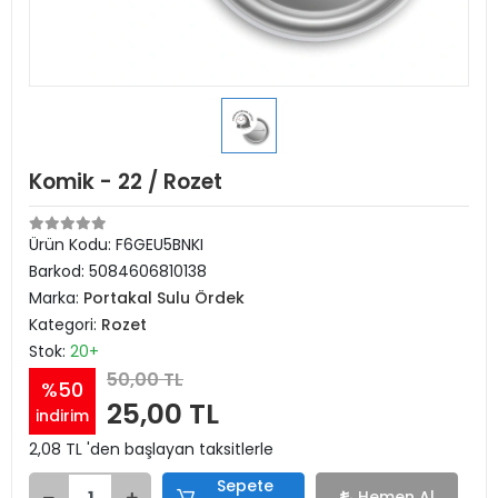
Komik - 22 / Rozet
Ürün Kodu:
F6GEU5BNKI
Barkod:
5084606810138
Marka:
Portakal Sulu Ördek
Kategori:
Rozet
Stok:
20+
50,00 TL
%50
25,00 TL
indirim
2,08 TL 'den başlayan taksitlerle
Sepete
Hemen Al