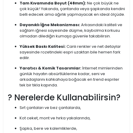
Tam Kıvamında Boyut (48mm):
Ne çok büyük ne
çok küçük! Yakanda, çantanda veya şapkanda kendini
belli edecek ama ağırlık yapmayacak en ideal ölçüde.
Dayanıklı İğne Mekanizması:
Arkasındaki kaliteli ve
sağlam iğnesi sayesinde düşme, kaybolma korkusu
olmadan dilediğin kumaşa güvenle takabilirsin.
Yüksek Baskı Kalitesi:
Canlı renkler ve net detaylar
sayesinde rozetindeki espri uzaktan bile hemen fark
edilir.
Yaratıcı & Komik Tasarımlar:
İnternet mimlerinden
günlük hayatın absürtlüklerine kadar, seni ve
arkadaşlarını kahkahaya boğacak en trend espriler
tek bir tıkla kapında.
? Nerelerde Kullanabilirsin?
Sırt çantaları ve bez çantalarda,
Kot ceket, mont ve hırka yakalarında,
Şapka, bere ve kalemliklerde,