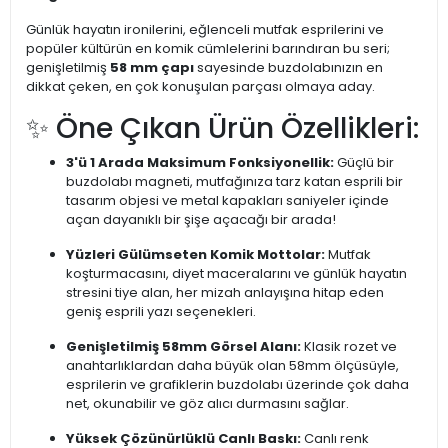
Günlük hayatın ironilerini, eğlenceli mutfak esprilerini ve
popüler kültürün en komik cümlelerini barındıran bu seri;
genişletilmiş
58 mm çapı
sayesinde buzdolabınızın en
dikkat çeken, en çok konuşulan parçası olmaya aday.
✨ Öne Çıkan Ürün Özellikleri:
3'ü 1 Arada Maksimum Fonksiyonellik:
Güçlü bir
buzdolabı magneti, mutfağınıza tarz katan esprili bir
tasarım objesi ve metal kapakları saniyeler içinde
açan dayanıklı bir şişe açacağı bir arada!
Yüzleri Gülümseten Komik Mottolar:
Mutfak
koşturmacasını, diyet maceralarını ve günlük hayatın
stresini tiye alan, her mizah anlayışına hitap eden
geniş esprili yazı seçenekleri.
Genişletilmiş 58mm Görsel Alanı:
Klasik rozet ve
anahtarlıklardan daha büyük olan 58mm ölçüsüyle,
esprilerin ve grafiklerin buzdolabı üzerinde çok daha
net, okunabilir ve göz alıcı durmasını sağlar.
Yüksek Çözünürlüklü Canlı Baskı:
Canlı renk