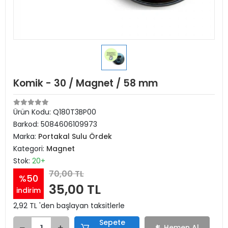
Komik - 30 / Magnet / 58 mm
Ürün Kodu:
Q180T3BP00
Barkod:
5084606109973
Marka:
Portakal Sulu Ördek
Kategori:
Magnet
Stok:
20+
70,00 TL
%50
35,00 TL
indirim
2,92 TL 'den başlayan taksitlerle
Sepete
Hemen Al