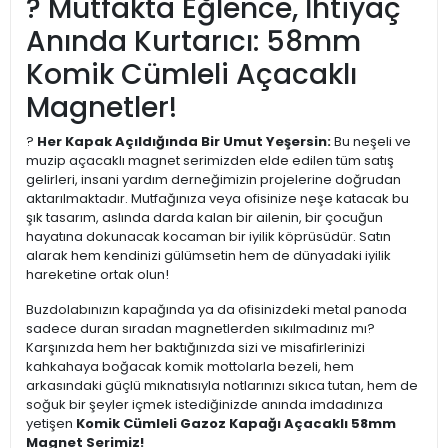
? Mutfakta Eğlence, İhtiyaç
Anında Kurtarıcı: 58mm
Komik Cümleli Açacaklı
Magnetler!
?
Her Kapak Açıldığında Bir Umut Yeşersin:
Bu neşeli ve
muzip açacaklı magnet serimizden elde edilen tüm satış
gelirleri, insani yardım derneğimizin projelerine doğrudan
aktarılmaktadır. Mutfağınıza veya ofisinize neşe katacak bu
şık tasarım, aslında darda kalan bir ailenin, bir çocuğun
hayatına dokunacak kocaman bir iyilik köprüsüdür. Satın
alarak hem kendinizi gülümsetin hem de dünyadaki iyilik
hareketine ortak olun!
Buzdolabınızın kapağında ya da ofisinizdeki metal panoda
sadece duran sıradan magnetlerden sıkılmadınız mı?
Karşınızda hem her baktığınızda sizi ve misafirlerinizi
kahkahaya boğacak komik mottolarla bezeli, hem
arkasındaki güçlü mıknatısıyla notlarınızı sıkıca tutan, hem de
soğuk bir şeyler içmek istediğinizde anında imdadınıza
yetişen
Komik Cümleli Gazoz Kapağı Açacaklı 58mm
Magnet Serimiz!