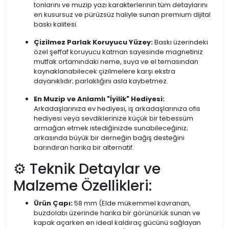
tonlarını ve muzip yazı karakterlerinin tüm detaylarını
en kusursuz ve pürüzsüz haliyle sunan premium dijital
baskı kalitesi.
Çizilmez Parlak Koruyucu Yüzey:
Baskı üzerindeki
özel şeffaf koruyucu katman sayesinde magnetiniz
mutfak ortamındaki neme, suya ve el temasından
kaynaklanabilecek çizilmelere karşı ekstra
dayanıklıdır; parlaklığını asla kaybetmez.
En Muzip ve Anlamlı "İyilik" Hediyesi:
Arkadaşlarınıza ev hediyesi, iş arkadaşlarınıza ofis
hediyesi veya sevdiklerinize küçük bir tebessüm
armağan etmek istediğinizde sunabileceğiniz;
arkasında büyük bir derneğin bağış desteğini
barındıran harika bir alternatif.
⚙️ Teknik Detaylar ve
Malzeme Özellikleri:
Ürün Çapı:
58 mm (Elde mükemmel kavranan,
buzdolabı üzerinde harika bir görünürlük sunan ve
kapak açarken en ideal kaldıraç gücünü sağlayan