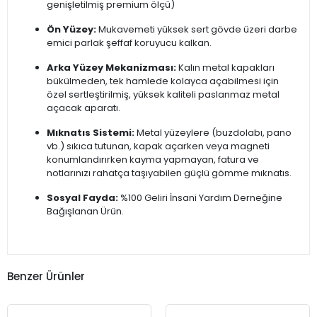
genişletilmiş premium ölçü)
Ön Yüzey:
Mukavemeti yüksek sert gövde üzeri darbe
emici parlak şeffaf koruyucu kalkan.
Arka Yüzey Mekanizması:
Kalın metal kapakları
bükülmeden, tek hamlede kolayca açabilmesi için
özel sertleştirilmiş, yüksek kaliteli paslanmaz metal
açacak aparatı.
Mıknatıs Sistemi:
Metal yüzeylere (buzdolabı, pano
vb.) sıkıca tutunan, kapak açarken veya magneti
konumlandırırken kayma yapmayan, fatura ve
notlarınızı rahatça taşıyabilen güçlü gömme mıknatıs.
Sosyal Fayda:
%100 Geliri İnsani Yardım Derneğine
Bağışlanan Ürün.
Benzer Ürünler