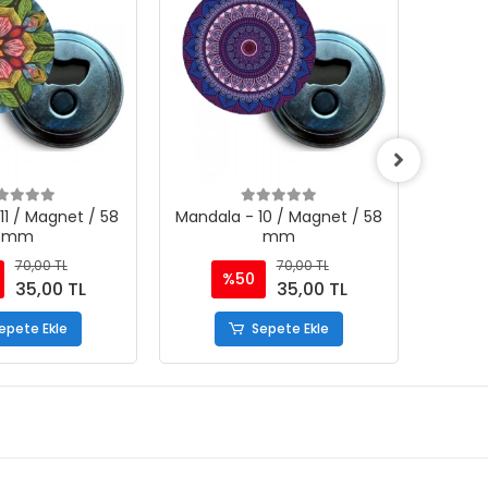
11 / Magnet / 58
Mandala - 10 / Magnet / 58
Mandal
mm
mm
70,00 TL
70,00 TL
%50
35,00 TL
35,00 TL
epete Ekle
Sepete Ekle