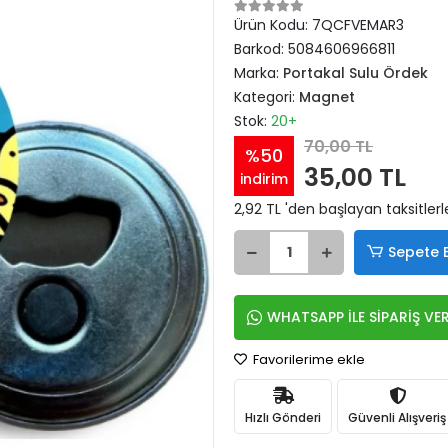
Ürün Kodu:
7QCFVEMAR3
Barkod:
5084606966811
Marka:
Portakal Sulu Ördek
Kategori:
Magnet
Stok:
20+
70,00 TL
%50
35,00 TL
indirim
2,92 TL 'den başlayan taksitlerl
Sepete 
WHATSAPP İLE SİPARİŞ VE
Favorilerime ekle
Hızlı Gönderi
Güvenli Alışveriş