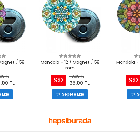
Magnet / 58
Mandala - 12 / Magnet / 58
Mandala - 
mm
00 TL
70,00 TL
%50
%50
,00 TL
35,00 TL
 Ekle
Sepete Ekle
S