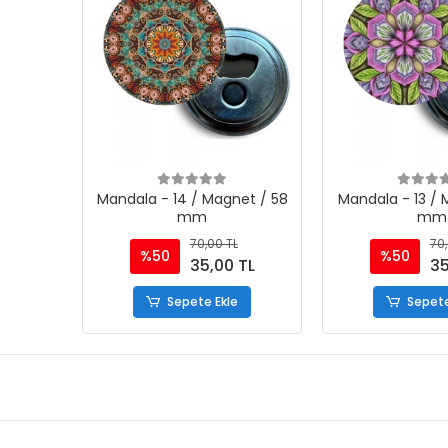
Mandala - 14 / Magnet / 58
Mandala - 13 / 
mm
mm
70,00 TL
70,
%50
%50
35,00 TL
35
Sepete Ekle
Sepete