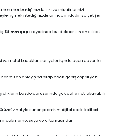
em her baktığınızda sizi ve misafirlerinizi
şeyler içmek istediğinizde anında imdadınıza yetişen
miş
58 mm çapı
sayesinde buzdolabınızın en dikkat
si ve metal kapakları saniyeler içinde açan dayanıklı
 her mizah anlayışına hitap eden geniş esprili yazı
rafiklerin buzdolabı üzerinde çok daha net, okunabilir
ürüzsüz haliyle sunan premium dijital baskı kalitesi.
amındaki neme, suya ve el temasından