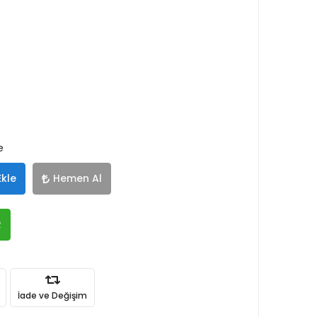
e
Ekle
Hemen Al
R
İade ve Değişim