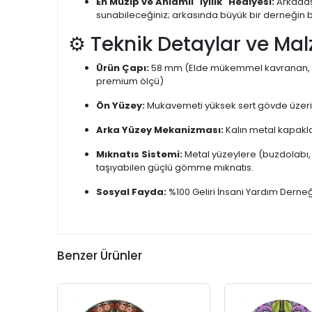
En Muzip ve Anlamlı "İyilik" Hediyesi:
Arkadaşl
sunabileceğiniz; arkasında büyük bir derneğin ba
⚙️ Teknik Detaylar ve Mal
Ürün Çapı:
58 mm (Elde mükemmel kavranan, buz
premium ölçü)
Ön Yüzey:
Mukavemeti yüksek sert gövde üzeri 
Arka Yüzey Mekanizması:
Kalın metal kapakla
Mıknatıs Sistemi:
Metal yüzeylere (buzdolabı,
taşıyabilen güçlü gömme mıknatıs.
Sosyal Fayda:
%100 Geliri İnsani Yardım Derne
Benzer Ürünler