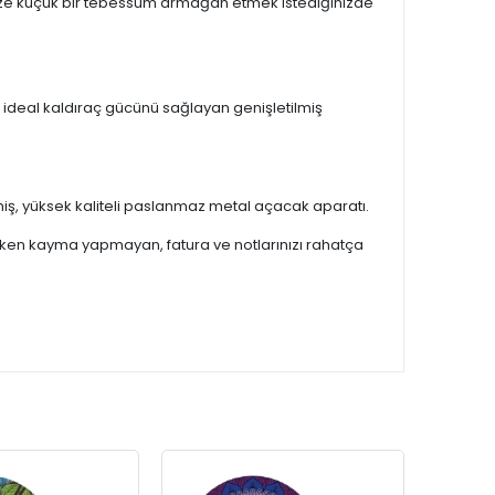
inize küçük bir tebessüm armağan etmek istediğinizde
deal kaldıraç gücünü sağlayan genişletilmiş
miş, yüksek kaliteli paslanmaz metal açacak aparatı.
ken kayma yapmayan, fatura ve notlarınızı rahatça