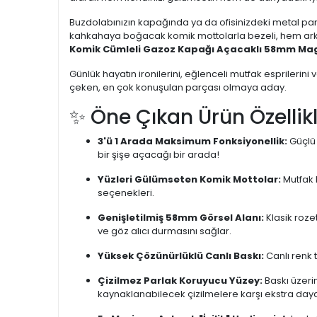
Buzdolabınızın kapağında ya da ofisinizdeki metal pan
kahkahaya boğacak komik mottolarla bezeli, hem arkası
Komik Cümleli Gazoz Kapağı Açacaklı 58mm Mag
Günlük hayatın ironilerini, eğlenceli mutfak esprilerini
çeken, en çok konuşulan parçası olmaya aday.
✨ Öne Çıkan Ürün Özellikl
3'ü 1 Arada Maksimum Fonksiyonellik:
Güçlü 
bir şişe açacağı bir arada!
Yüzleri Gülümseten Komik Mottolar:
Mutfak k
seçenekleri.
Genişletilmiş 58mm Görsel Alanı:
Klasik roze
ve göz alıcı durmasını sağlar.
Yüksek Çözünürlüklü Canlı Baskı:
Canlı renk t
Çizilmez Parlak Koruyucu Yüzey:
Baskı üzeri
kaynaklanabilecek çizilmelere karşı ekstra dayan