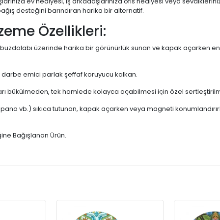
arınıza ev hediyesi, iş arkadaşlarınıza ofis hediyesi veya sevdikler
ğış desteğini barındıran harika bir alternatif.
zeme Özellikleri:
dolabı üzerinde harika bir görünürlük sunan ve kapak açarken en i
darbe emici parlak şeffaf koruyucu kalkan.
rı bükülmeden, tek hamlede kolayca açabilmesi için özel sertleştiril
 pano vb.) sıkıca tutunan, kapak açarken veya magneti konumlandırır
ğine Bağışlanan Ürün.