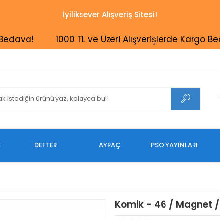
İyiliksever Alışveriş Sitesi!
va!
1000 TL ve Üzeri Alışverişlerde Kargo Bedava!
K
DEFTER
AYRAÇ
PSÖ YAYINLARI
Komik - 46 / Magnet 