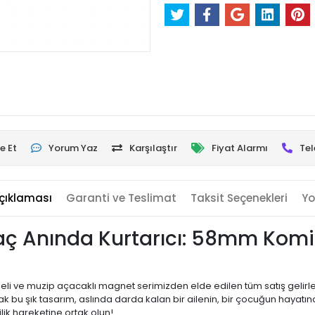
e Et
Yorum Yaz
Karşılaştır
Fiyat Alarmı
Tel
çıklaması
Garanti ve Teslimat
Taksit Seçenekleri
Yo
yaç Anında Kurtarıcı: 58mm Komi
eli ve muzip açacaklı magnet serimizden elde edilen tüm satış gelirl
ak bu şık tasarım, aslında darda kalan bir ailenin, bir çocuğun hayatı
ik hareketine ortak olun!