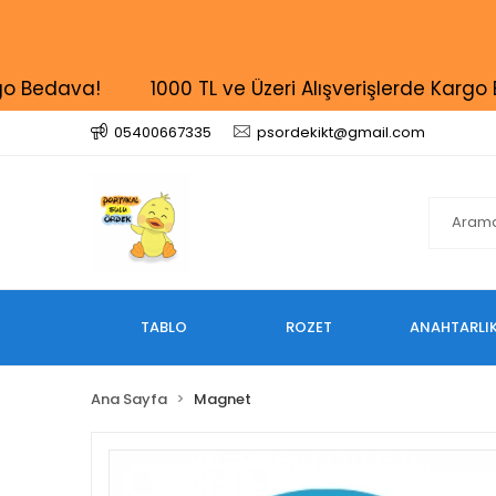
dava!
1000 TL ve Üzeri Alışverişlerde Kargo Beda
05400667335
psordekikt@gmail.com
TABLO
ROZET
ANAHTARLI
Ana Sayfa
Magnet