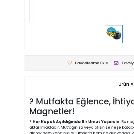
Favorilerime Ekle
Tavsiy
Ürün A
? Mutfakta Eğlence, İhti
Magnetler!
?
Her Kapak Açıldığında Bir Umut Yeşersin:
Bu neş
aktarılmaktadır. Mutfağınıza veya ofisinize neşe katac
alarak hem kendinizi gülümsetin hem de dünyadaki iyil