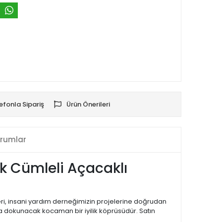
efonla Sipariş
Ürün Önerileri
rumlar
k Cümleli Açacaklı
eri, insani yardım derneğimizin projelerine doğrudan
na dokunacak kocaman bir iyilik köprüsüdür. Satın