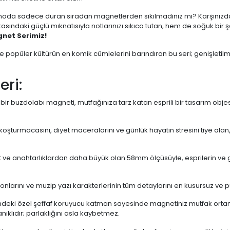
oda sadece duran sıradan magnetlerden sıkılmadınız mı? Karşınızda h
ndaki güçlü mıknatısıyla notlarınızı sıkıca tutan, hem de soğuk bir 
net Serimiz!
 ve popüler kültürün en komik cümlelerini barındıran bu seri; genişletil
eri:
bir buzdolabı magneti, mutfağınıza tarz katan esprili bir tasarım obje
oşturmacasını, diyet maceralarını ve günlük hayatın stresini tiye alan,
t ve anahtarlıklardan daha büyük olan 58mm ölçüsüyle, esprilerin ve g
onlarını ve muzip yazı karakterlerinin tüm detaylarını en kusursuz ve p
ndeki özel şeffaf koruyucu katman sayesinde magnetiniz mutfak ort
ıklıdır; parlaklığını asla kaybetmez.