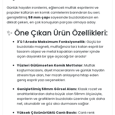
Günlük hayatın ironilerini, eğlenceli mutfak esprilerini ve
popüler kültürün en komik cümlelerini barındıran bu seri;
genişletilmiş
58 mm çapı
sayesinde buzdolabınızın en
dikkat çeken, en çok konuşulan parçası olmaya aday.
✨ Öne Çıkan Ürün Özellikleri:
3'ü 1 Arada Maksimum Fonksiyonellik:
Güçlü bir
buzdolabı magneti, mutfağınıza tarz katan esprili bir
tasarım objesi ve metal kapakları saniyeler içinde
açan dayanıklı bir şişe açacağı bir arada!
Yüzleri Gülümseten Komik Mottolar:
Mutfak
koşturmacasını, diyet maceralarını ve günlük hayatın
stresini tiye alan, her mizah anlayışına hitap eden
geniş esprili yazı seçenekleri.
Genişletilmiş 58mm Görsel Alanı:
Klasik rozet ve
anahtarlıklardan daha büyük olan 58mm ölçüsüyle,
esprilerin ve grafiklerin buzdolabı üzerinde çok daha
net, okunabilir ve göz alıcı durmasını sağlar.
Yüksek Çözünürlüklü Canlı Baskı:
Canlı renk