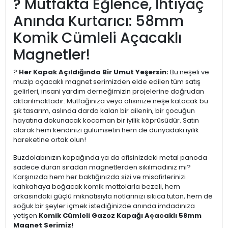
? Mutfakta Eğlence, İhtiyaç
Anında Kurtarıcı: 58mm
Komik Cümleli Açacaklı
Magnetler!
?
Her Kapak Açıldığında Bir Umut Yeşersin:
Bu neşeli ve
muzip açacaklı magnet serimizden elde edilen tüm satış
gelirleri, insani yardım derneğimizin projelerine doğrudan
aktarılmaktadır. Mutfağınıza veya ofisinize neşe katacak bu
şık tasarım, aslında darda kalan bir ailenin, bir çocuğun
hayatına dokunacak kocaman bir iyilik köprüsüdür. Satın
alarak hem kendinizi gülümsetin hem de dünyadaki iyilik
hareketine ortak olun!
Buzdolabınızın kapağında ya da ofisinizdeki metal panoda
sadece duran sıradan magnetlerden sıkılmadınız mı?
Karşınızda hem her baktığınızda sizi ve misafirlerinizi
kahkahaya boğacak komik mottolarla bezeli, hem
arkasındaki güçlü mıknatısıyla notlarınızı sıkıca tutan, hem de
soğuk bir şeyler içmek istediğinizde anında imdadınıza
yetişen
Komik Cümleli Gazoz Kapağı Açacaklı 58mm
Magnet Serimiz!