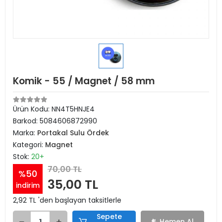
Komik - 55 / Magnet / 58 mm
Ürün Kodu:
NN4T5HNJE4
Barkod:
5084606872990
Marka:
Portakal Sulu Ördek
Kategori:
Magnet
Stok:
20+
70,00 TL
%50
35,00 TL
indirim
2,92 TL 'den başlayan taksitlerle
Sepete
Hemen Al