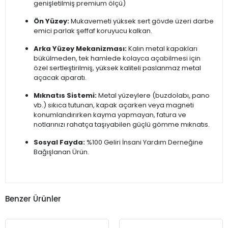
genişletilmiş premium ölçü)
Ön Yüzey:
Mukavemeti yüksek sert gövde üzeri darbe
emici parlak şeffaf koruyucu kalkan.
Arka Yüzey Mekanizması:
Kalın metal kapakları
bükülmeden, tek hamlede kolayca açabilmesi için
özel sertleştirilmiş, yüksek kaliteli paslanmaz metal
açacak aparatı.
Mıknatıs Sistemi:
Metal yüzeylere (buzdolabı, pano
vb.) sıkıca tutunan, kapak açarken veya magneti
konumlandırırken kayma yapmayan, fatura ve
notlarınızı rahatça taşıyabilen güçlü gömme mıknatıs.
Sosyal Fayda:
%100 Geliri İnsani Yardım Derneğine
Bağışlanan Ürün.
Benzer Ürünler