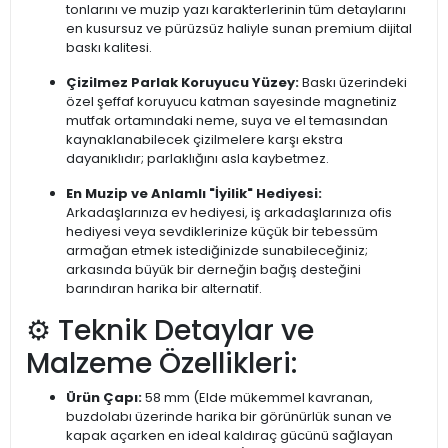
tonlarını ve muzip yazı karakterlerinin tüm detaylarını
en kusursuz ve pürüzsüz haliyle sunan premium dijital
baskı kalitesi.
Çizilmez Parlak Koruyucu Yüzey:
Baskı üzerindeki
özel şeffaf koruyucu katman sayesinde magnetiniz
mutfak ortamındaki neme, suya ve el temasından
kaynaklanabilecek çizilmelere karşı ekstra
dayanıklıdır; parlaklığını asla kaybetmez.
En Muzip ve Anlamlı "İyilik" Hediyesi:
Arkadaşlarınıza ev hediyesi, iş arkadaşlarınıza ofis
hediyesi veya sevdiklerinize küçük bir tebessüm
armağan etmek istediğinizde sunabileceğiniz;
arkasında büyük bir derneğin bağış desteğini
barındıran harika bir alternatif.
⚙️ Teknik Detaylar ve
Malzeme Özellikleri:
Ürün Çapı:
58 mm (Elde mükemmel kavranan,
buzdolabı üzerinde harika bir görünürlük sunan ve
kapak açarken en ideal kaldıraç gücünü sağlayan