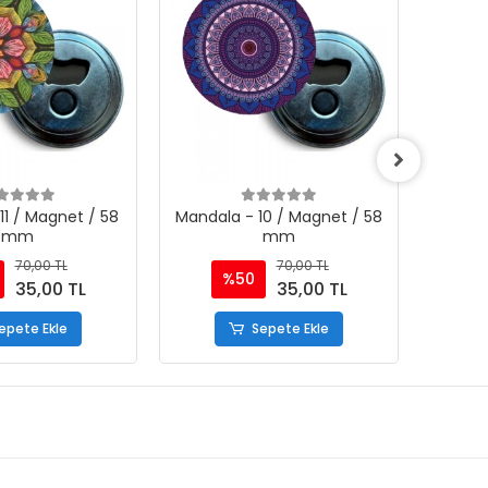
11 / Magnet / 58
Mandala - 10 / Magnet / 58
Mandal
mm
mm
70,00 TL
70,00 TL
%50
35,00 TL
35,00 TL
epete Ekle
Sepete Ekle