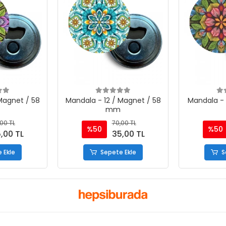
Magnet / 58
Mandala - 12 / Magnet / 58
Mandala - 
mm
00 TL
70,00 TL
%50
%50
,00 TL
35,00 TL
 Ekle
Sepete Ekle
S