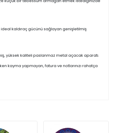
inize küçük bir tebessüm armağan etmek istediğinizde
deal kaldıraç gücünü sağlayan genişletilmiş
miş, yüksek kaliteli paslanmaz metal açacak aparatı.
ken kayma yapmayan, fatura ve notlarınızı rahatça