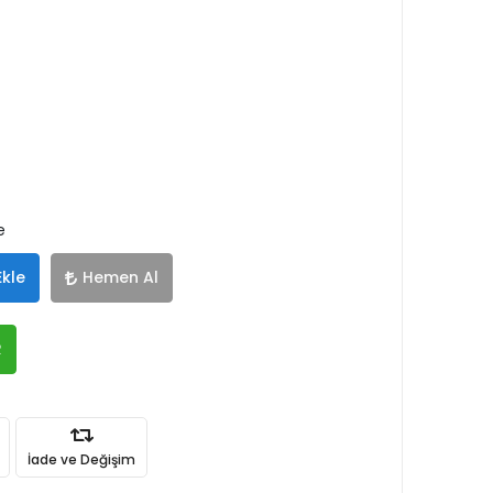
e
Ekle
Hemen Al
R
İade ve Değişim