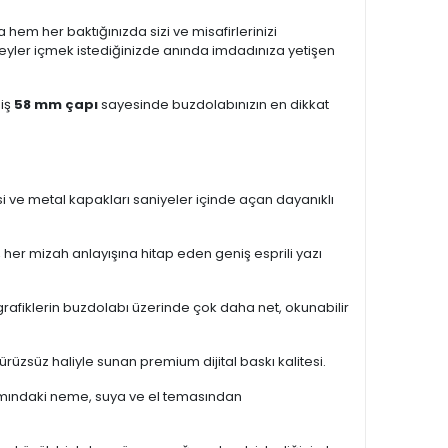
em her baktığınızda sizi ve misafirlerinizi
şeyler içmek istediğinizde anında imdadınıza yetişen
miş
58 mm çapı
sayesinde buzdolabınızın en dikkat
si ve metal kapakları saniyeler içinde açan dayanıklı
 her mizah anlayışına hitap eden geniş esprili yazı
rafiklerin buzdolabı üzerinde çok daha net, okunabilir
ürüzsüz haliyle sunan premium dijital baskı kalitesi.
amındaki neme, suya ve el temasından