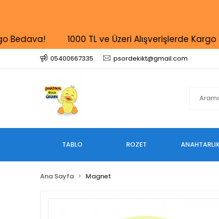
Bedava!
1000 TL ve Üzeri Alışverişlerde Kargo Bed
05400667335
psordekikt@gmail.com
TABLO
ROZET
ANAHTARLI
Ana Sayfa
Magnet