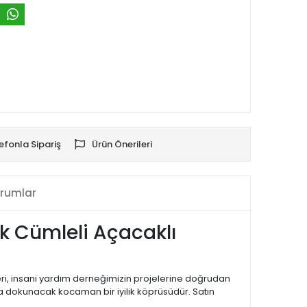
efonla Sipariş
Ürün Önerileri
rumlar
k Cümleli Açacaklı
eri, insani yardım derneğimizin projelerine doğrudan
na dokunacak kocaman bir iyilik köprüsüdür. Satın