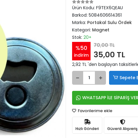
Ürün Kodu:
F9TEX6QEAU
Barkod:
5084606614361
Marka:
Portakal Sulu Ördek
Kategori:
Magnet
Stok:
20+
70,00 TL
%50
35,00 TL
indirim
2,92 TL 'den başlayan taksitlerl
Sepete 
WHATSAPP İLE SİPARİŞ VE
Favorilerime ekle
Hızlı Gönderi
Güvenli Alışveriş