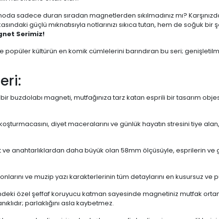
oda sadece duran sıradan magnetlerden sıkılmadınız mı? Karşınızda h
ndaki güçlü mıknatısıyla notlarınızı sıkıca tutan, hem de soğuk bir 
net Serimiz!
 ve popüler kültürün en komik cümlelerini barındıran bu seri; genişletil
eri:
bir buzdolabı magneti, mutfağınıza tarz katan esprili bir tasarım obje
oşturmacasını, diyet maceralarını ve günlük hayatın stresini tiye alan,
t ve anahtarlıklardan daha büyük olan 58mm ölçüsüyle, esprilerin ve g
onlarını ve muzip yazı karakterlerinin tüm detaylarını en kusursuz ve p
ndeki özel şeffaf koruyucu katman sayesinde magnetiniz mutfak ort
ıklıdır; parlaklığını asla kaybetmez.