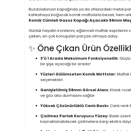
Buzdolabınızın kapağında ya da ofisinizdeki metal pan
kahkahaya boğacak komik mottolarla bezeli, hem arkası
Komik Cümleli Gazoz Kapağı Açacaklı 58mm Mag
Günlük hayatın ironilerini, eğlenceli mutfak esprilerini
çeken, en çok konuşulan parçası olmaya aday.
✨ Öne Çıkan Ürün Özellikl
3'ü 1 Arada Maksimum Fonksiyonellik:
Güçlü 
bir şişe açacağı bir arada!
Yüzleri Gülümseten Komik Mottolar:
Mutfak k
seçenekleri.
Genişletilmiş 58mm Görsel Alanı:
Klasik roze
ve göz alıcı durmasını sağlar.
Yüksek Çözünürlüklü Canlı Baskı:
Canlı renk t
Çizilmez Parlak Koruyucu Yüzey:
Baskı üzeri
kaynaklanabilecek çizilmelere karşı ekstra dayan