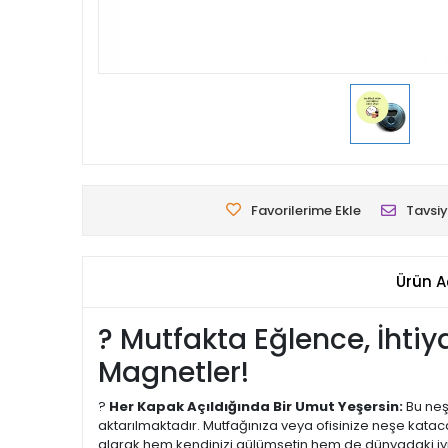
Favorilerime Ekle
Tavsiy
Ürün A
? Mutfakta Eğlence, İhti
Magnetler!
?
Her Kapak Açıldığında Bir Umut Yeşersin:
Bu neş
aktarılmaktadır. Mutfağınıza veya ofisinize neşe katac
alarak hem kendinizi gülümsetin hem de dünyadaki iyil