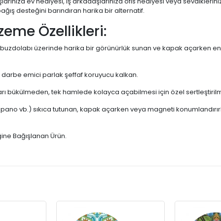
arınıza ev hediyesi, iş arkadaşlarınıza ofis hediyesi veya sevdikler
ğış desteğini barındıran harika bir alternatif.
zeme Özellikleri:
dolabı üzerinde harika bir görünürlük sunan ve kapak açarken en i
darbe emici parlak şeffaf koruyucu kalkan.
rı bükülmeden, tek hamlede kolayca açabilmesi için özel sertleştiril
 pano vb.) sıkıca tutunan, kapak açarken veya magneti konumlandırır
ğine Bağışlanan Ürün.