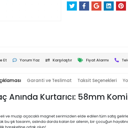
e Et
Yorum Yaz
Karşılaştır
Fiyat Alarmı
Tel
çıklaması
Garanti ve Teslimat
Taksit Seçenekleri
Yo
yaç Anında Kurtarıcı: 58mm Komi
eli ve muzip açacaklı magnet serimizden elde edilen tüm satış gelirl
ak bu şık tasarım, aslında darda kalan bir ailenin, bir çocuğun hayatı
ik hareketine ortak olun!