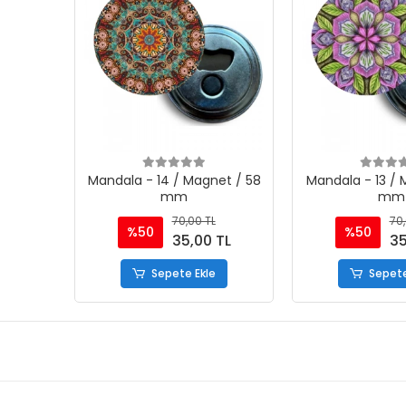
Mandala - 14 / Magnet / 58
Mandala - 13 / 
mm
mm
70,00 TL
70,
%50
%50
35,00 TL
35
Sepete Ekle
Sepete