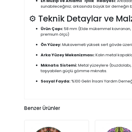
En Muzip ve Anlamlı "İyilik" Hediyesi:
Arkadaşl
sunabileceğiniz; arkasında büyük bir derneğin ba
⚙️ Teknik Detaylar ve Mal
Ürün Çapı:
58 mm (Elde mükemmel kavranan, buz
premium ölçü)
Ön Yüzey:
Mukavemeti yüksek sert gövde üzeri 
Arka Yüzey Mekanizması:
Kalın metal kapakla
Mıknatıs Sistemi:
Metal yüzeylere (buzdolabı,
taşıyabilen güçlü gömme mıknatıs.
Sosyal Fayda:
%100 Geliri İnsani Yardım Derne
Benzer Ürünler