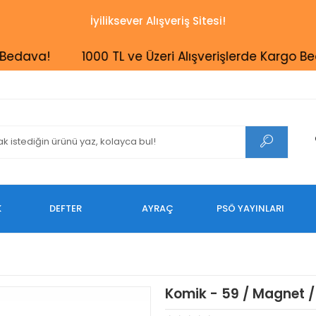
İyiliksever Alışveriş Sitesi!
ava!
1000 TL ve Üzeri Alışverişlerde Kargo Bedav
K
DEFTER
AYRAÇ
PSÖ YAYINLARI
Komik - 59 / Magnet 