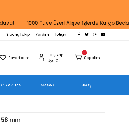
a!
1000 TL ve Üzeri Alışverişlerde Kargo Bedava!
Sipariş Takip
Yardım
İletişim
0
Giriş Yap
Favorilerim
Sepetim
Üye Ol
ÇIKARTMA
MAGNET
BROŞ
/ 58 mm