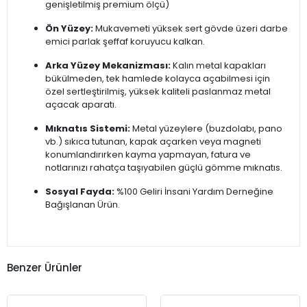
genişletilmiş premium ölçü)
Ön Yüzey:
Mukavemeti yüksek sert gövde üzeri darbe
emici parlak şeffaf koruyucu kalkan.
Arka Yüzey Mekanizması:
Kalın metal kapakları
bükülmeden, tek hamlede kolayca açabilmesi için
özel sertleştirilmiş, yüksek kaliteli paslanmaz metal
açacak aparatı.
Mıknatıs Sistemi:
Metal yüzeylere (buzdolabı, pano
vb.) sıkıca tutunan, kapak açarken veya magneti
konumlandırırken kayma yapmayan, fatura ve
notlarınızı rahatça taşıyabilen güçlü gömme mıknatıs.
Sosyal Fayda:
%100 Geliri İnsani Yardım Derneğine
Bağışlanan Ürün.
Benzer Ürünler