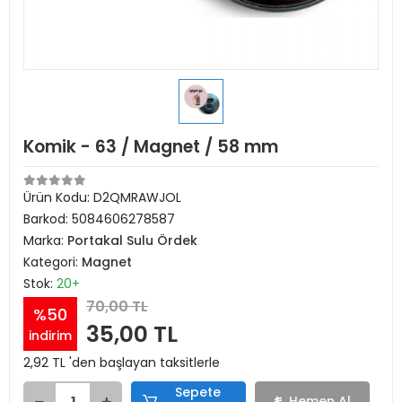
Komik - 63 / Magnet / 58 mm
Ürün Kodu:
D2QMRAWJOL
Barkod:
5084606278587
Marka:
Portakal Sulu Ördek
Kategori:
Magnet
Stok:
20+
70,00 TL
%50
35,00 TL
indirim
2,92 TL 'den başlayan taksitlerle
Sepete
Hemen Al