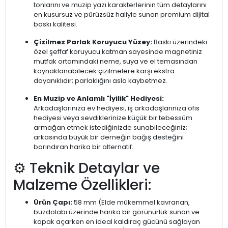
tonlarını ve muzip yazı karakterlerinin tüm detaylarını
en kusursuz ve pürüzsüz haliyle sunan premium dijital
baskı kalitesi.
Çizilmez Parlak Koruyucu Yüzey:
Baskı üzerindeki
özel şeffaf koruyucu katman sayesinde magnetiniz
mutfak ortamındaki neme, suya ve el temasından
kaynaklanabilecek çizilmelere karşı ekstra
dayanıklıdır; parlaklığını asla kaybetmez.
En Muzip ve Anlamlı "İyilik" Hediyesi:
Arkadaşlarınıza ev hediyesi, iş arkadaşlarınıza ofis
hediyesi veya sevdiklerinize küçük bir tebessüm
armağan etmek istediğinizde sunabileceğiniz;
arkasında büyük bir derneğin bağış desteğini
barındıran harika bir alternatif.
⚙️ Teknik Detaylar ve
Malzeme Özellikleri:
Ürün Çapı:
58 mm (Elde mükemmel kavranan,
buzdolabı üzerinde harika bir görünürlük sunan ve
kapak açarken en ideal kaldıraç gücünü sağlayan