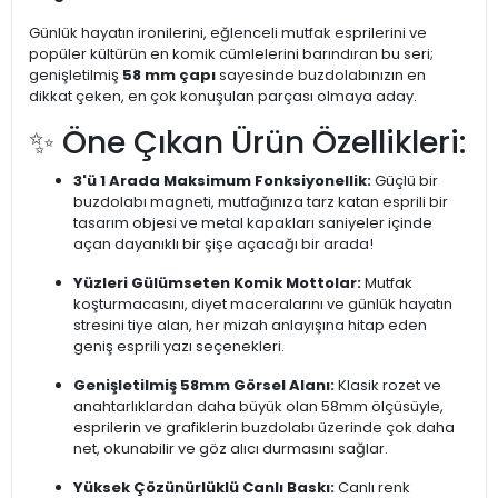
Günlük hayatın ironilerini, eğlenceli mutfak esprilerini ve
popüler kültürün en komik cümlelerini barındıran bu seri;
genişletilmiş
58 mm çapı
sayesinde buzdolabınızın en
dikkat çeken, en çok konuşulan parçası olmaya aday.
✨ Öne Çıkan Ürün Özellikleri:
3'ü 1 Arada Maksimum Fonksiyonellik:
Güçlü bir
buzdolabı magneti, mutfağınıza tarz katan esprili bir
tasarım objesi ve metal kapakları saniyeler içinde
açan dayanıklı bir şişe açacağı bir arada!
Yüzleri Gülümseten Komik Mottolar:
Mutfak
koşturmacasını, diyet maceralarını ve günlük hayatın
stresini tiye alan, her mizah anlayışına hitap eden
geniş esprili yazı seçenekleri.
Genişletilmiş 58mm Görsel Alanı:
Klasik rozet ve
anahtarlıklardan daha büyük olan 58mm ölçüsüyle,
esprilerin ve grafiklerin buzdolabı üzerinde çok daha
net, okunabilir ve göz alıcı durmasını sağlar.
Yüksek Çözünürlüklü Canlı Baskı:
Canlı renk