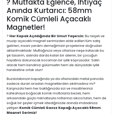
? Mutfakta Eğlence, İhtiyaç
Anında Kurtarıcı: 58mm
Komik Cümleli Açacaklı
Magnetler!
?
Her Kapak Açıldığında Bir Umut Yeşersin:
Bu neşeli ve
muzip açacaklı magnet serimizden elde edilen tüm satış
gelirleri, insani yardım derneğimizin projelerine doğrudan
aktarılmaktadır. Mutfağınıza veya ofisinize neşe katacak bu
şık tasarım, aslında darda kalan bir ailenin, bir çocuğun
hayatına dokunacak kocaman bir iyilik köprüsüdür. Satın
alarak hem kendinizi gülümsetin hem de dünyadaki iyilik
hareketine ortak olun!
Buzdolabınızın kapağında ya da ofisinizdeki metal panoda
sadece duran sıradan magnetlerden sıkılmadınız mı?
Karşınızda hem her baktığınızda sizi ve misafirlerinizi
kahkahaya boğacak komik mottolarla bezeli, hem
arkasındaki güçlü mıknatısıyla notlarınızı sıkıca tutan, hem de
soğuk bir şeyler içmek istediğinizde anında imdadınıza
yetişen
Komik Cümleli Gazoz Kapağı Açacaklı 58mm
Magnet Serimiz!