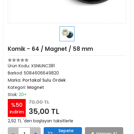
Komik - 64 / Magnet / 58 mm
Ürün Kodu:
XSNIUNC381
Barkod:
5084606649820
Marka:
Portakal Sulu Ördek
Kategori:
Magnet
Stok:
20+
70,00 TL
%50
35,00 TL
indirim
2,92 TL 'den başlayan taksitlerle
Sepete
Hemen Al