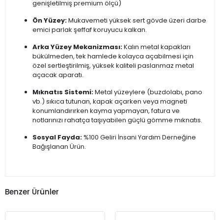
genişletilmiş premium ölçü)
Ön Yüzey:
Mukavemeti yüksek sert gövde üzeri darbe
emici parlak şeffaf koruyucu kalkan.
Arka Yüzey Mekanizması:
Kalın metal kapakları
bükülmeden, tek hamlede kolayca açabilmesi için
özel sertleştirilmiş, yüksek kaliteli paslanmaz metal
açacak aparatı.
Mıknatıs Sistemi:
Metal yüzeylere (buzdolabı, pano
vb.) sıkıca tutunan, kapak açarken veya magneti
konumlandırırken kayma yapmayan, fatura ve
notlarınızı rahatça taşıyabilen güçlü gömme mıknatıs.
Sosyal Fayda:
%100 Geliri İnsani Yardım Derneğine
Bağışlanan Ürün.
Benzer Ürünler