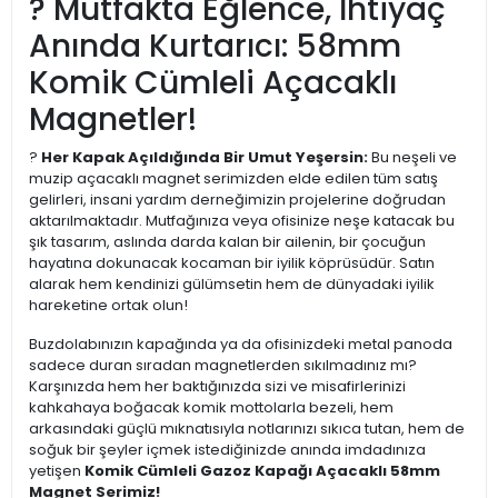
? Mutfakta Eğlence, İhtiyaç
Anında Kurtarıcı: 58mm
Komik Cümleli Açacaklı
Magnetler!
?
Her Kapak Açıldığında Bir Umut Yeşersin:
Bu neşeli ve
muzip açacaklı magnet serimizden elde edilen tüm satış
gelirleri, insani yardım derneğimizin projelerine doğrudan
aktarılmaktadır. Mutfağınıza veya ofisinize neşe katacak bu
şık tasarım, aslında darda kalan bir ailenin, bir çocuğun
hayatına dokunacak kocaman bir iyilik köprüsüdür. Satın
alarak hem kendinizi gülümsetin hem de dünyadaki iyilik
hareketine ortak olun!
Buzdolabınızın kapağında ya da ofisinizdeki metal panoda
sadece duran sıradan magnetlerden sıkılmadınız mı?
Karşınızda hem her baktığınızda sizi ve misafirlerinizi
kahkahaya boğacak komik mottolarla bezeli, hem
arkasındaki güçlü mıknatısıyla notlarınızı sıkıca tutan, hem de
soğuk bir şeyler içmek istediğinizde anında imdadınıza
yetişen
Komik Cümleli Gazoz Kapağı Açacaklı 58mm
Magnet Serimiz!