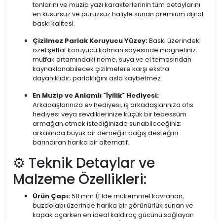
tonlarını ve muzip yazı karakterlerinin tüm detaylarını
en kusursuz ve pürüzsüz haliyle sunan premium dijital
baskı kalitesi.
Çizilmez Parlak Koruyucu Yüzey:
Baskı üzerindeki
özel şeffaf koruyucu katman sayesinde magnetiniz
mutfak ortamındaki neme, suya ve el temasından
kaynaklanabilecek çizilmelere karşı ekstra
dayanıklıdır; parlaklığını asla kaybetmez.
En Muzip ve Anlamlı "İyilik" Hediyesi:
Arkadaşlarınıza ev hediyesi, iş arkadaşlarınıza ofis
hediyesi veya sevdiklerinize küçük bir tebessüm
armağan etmek istediğinizde sunabileceğiniz;
arkasında büyük bir derneğin bağış desteğini
barındıran harika bir alternatif.
⚙️ Teknik Detaylar ve
Malzeme Özellikleri:
Ürün Çapı:
58 mm (Elde mükemmel kavranan,
buzdolabı üzerinde harika bir görünürlük sunan ve
kapak açarken en ideal kaldıraç gücünü sağlayan