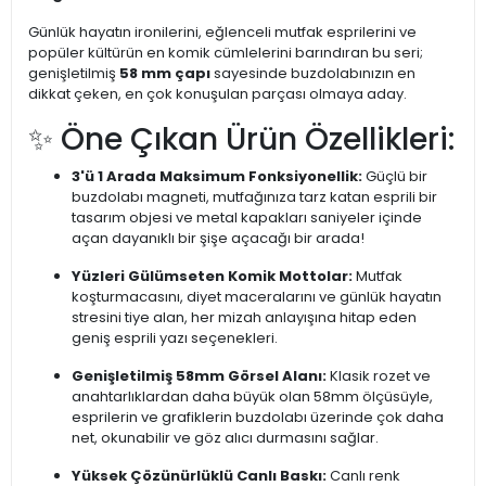
Günlük hayatın ironilerini, eğlenceli mutfak esprilerini ve
popüler kültürün en komik cümlelerini barındıran bu seri;
genişletilmiş
58 mm çapı
sayesinde buzdolabınızın en
dikkat çeken, en çok konuşulan parçası olmaya aday.
✨ Öne Çıkan Ürün Özellikleri:
3'ü 1 Arada Maksimum Fonksiyonellik:
Güçlü bir
buzdolabı magneti, mutfağınıza tarz katan esprili bir
tasarım objesi ve metal kapakları saniyeler içinde
açan dayanıklı bir şişe açacağı bir arada!
Yüzleri Gülümseten Komik Mottolar:
Mutfak
koşturmacasını, diyet maceralarını ve günlük hayatın
stresini tiye alan, her mizah anlayışına hitap eden
geniş esprili yazı seçenekleri.
Genişletilmiş 58mm Görsel Alanı:
Klasik rozet ve
anahtarlıklardan daha büyük olan 58mm ölçüsüyle,
esprilerin ve grafiklerin buzdolabı üzerinde çok daha
net, okunabilir ve göz alıcı durmasını sağlar.
Yüksek Çözünürlüklü Canlı Baskı:
Canlı renk