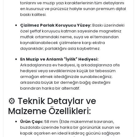
tonlarını ve muzip yazı karakterlerinin tüm detaylarını
en kusursuz ve pürüzsüz haliyle sunan premium dijital
baskı kalitesi.
Çizilmez Parlak Koruyucu Yüzey:
Baskı üzerindeki
özel şeffaf koruyucu katman sayesinde magnetiniz
mutfak ortamındaki neme, suya ve el temasından
kaynaklanabilecek çizilmelere karşı ekstra
dayanıklıdır; parlaklığını asla kaybetmez.
En Muzip ve Anlamlı "İyilik" Hediyesi:
Arkadaşlarınıza ev hediyesi, iş arkadaşlarınıza ofis
hediyesi veya sevdiklerinize küçük bir tebessüm
armağan etmek istediğinizde sunabileceğiniz;
arkasında büyük bir derneğin bağış desteğini
barındıran harika bir alternatif.
⚙️ Teknik Detaylar ve
Malzeme Özellikleri:
Ürün Çapı:
58 mm (Elde mükemmel kavranan,
buzdolabı üzerinde harika bir görünürlük sunan ve
kapak açarken en ideal kaldıraç gücünü sağlayan