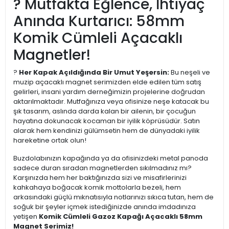
? Mutfakta Eğlence, İhtiyaç
Anında Kurtarıcı: 58mm
Komik Cümleli Açacaklı
Magnetler!
?
Her Kapak Açıldığında Bir Umut Yeşersin:
Bu neşeli ve
muzip açacaklı magnet serimizden elde edilen tüm satış
gelirleri, insani yardım derneğimizin projelerine doğrudan
aktarılmaktadır. Mutfağınıza veya ofisinize neşe katacak bu
şık tasarım, aslında darda kalan bir ailenin, bir çocuğun
hayatına dokunacak kocaman bir iyilik köprüsüdür. Satın
alarak hem kendinizi gülümsetin hem de dünyadaki iyilik
hareketine ortak olun!
Buzdolabınızın kapağında ya da ofisinizdeki metal panoda
sadece duran sıradan magnetlerden sıkılmadınız mı?
Karşınızda hem her baktığınızda sizi ve misafirlerinizi
kahkahaya boğacak komik mottolarla bezeli, hem
arkasındaki güçlü mıknatısıyla notlarınızı sıkıca tutan, hem de
soğuk bir şeyler içmek istediğinizde anında imdadınıza
yetişen
Komik Cümleli Gazoz Kapağı Açacaklı 58mm
Magnet Serimiz!