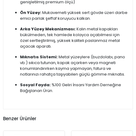
genişletilmiş premium ölçü)
Ön Yüzey:
Mukavemeti yüksek sert gövde üzeri darbe
emici parlak şeffaf koruyucu kalkan.
Arka Yüzey Mekanizması:
Kalın metal kapakları
bükülmeden, tek hamlede kolayca açabilmesi için
özel sertleştirilmiş, yüksek kaliteli paslanmaz metal
açacak aparatı.
Mıknatıs Sistemi:
Metal yüzeylere (buzdolabı, pano
vb.) sıkıca tutunan, kapak açarken veya magneti
konumlandırırken kayma yapmayan, fatura ve
notlarınızı rahatça taşıyabilen güçlü gömme mıknatıs.
Sosyal Fayda:
%100 Geliri İnsani Yardım Derneğine
Bağışlanan Ürün.
Benzer Ürünler