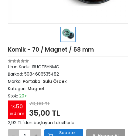
Komik - 70 / Magnet / 58 mm
Ürün Kodu:
1RUOTBHNMC
Barkod:
5084606535482
Marka:
Portakal Sulu Ördek
Kategori:
Magnet
Stok:
20+
70,00 TL
%50
35,00 TL
indirim
2,92 TL 'den başlayan taksitlerle
Sepete
Hemen Al