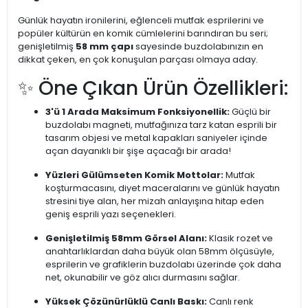
Günlük hayatın ironilerini, eğlenceli mutfak esprilerini ve
popüler kültürün en komik cümlelerini barındıran bu seri;
genişletilmiş
58 mm çapı
sayesinde buzdolabınızın en
dikkat çeken, en çok konuşulan parçası olmaya aday.
✨ Öne Çıkan Ürün Özellikleri:
3'ü 1 Arada Maksimum Fonksiyonellik:
Güçlü bir
buzdolabı magneti, mutfağınıza tarz katan esprili bir
tasarım objesi ve metal kapakları saniyeler içinde
açan dayanıklı bir şişe açacağı bir arada!
Yüzleri Gülümseten Komik Mottolar:
Mutfak
koşturmacasını, diyet maceralarını ve günlük hayatın
stresini tiye alan, her mizah anlayışına hitap eden
geniş esprili yazı seçenekleri.
Genişletilmiş 58mm Görsel Alanı:
Klasik rozet ve
anahtarlıklardan daha büyük olan 58mm ölçüsüyle,
esprilerin ve grafiklerin buzdolabı üzerinde çok daha
net, okunabilir ve göz alıcı durmasını sağlar.
Yüksek Çözünürlüklü Canlı Baskı:
Canlı renk