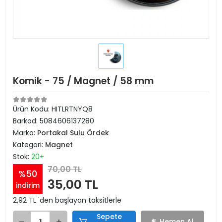
Komik - 75 / Magnet / 58 mm
Ürün Kodu:
HITLRTNYQ8
Barkod:
5084606137280
Marka:
Portakal Sulu Ördek
Kategori:
Magnet
Stok:
20+
70,00 TL
%50
35,00 TL
indirim
2,92 TL 'den başlayan taksitlerle
Sepete
Hemen Al