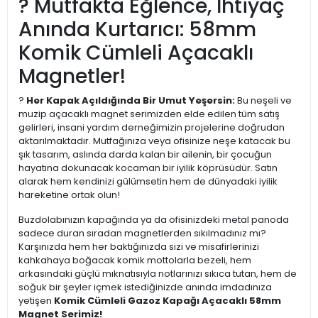
? Mutfakta Eğlence, İhtiyaç
Anında Kurtarıcı: 58mm
Komik Cümleli Açacaklı
Magnetler!
?
Her Kapak Açıldığında Bir Umut Yeşersin:
Bu neşeli ve
muzip açacaklı magnet serimizden elde edilen tüm satış
gelirleri, insani yardım derneğimizin projelerine doğrudan
aktarılmaktadır. Mutfağınıza veya ofisinize neşe katacak bu
şık tasarım, aslında darda kalan bir ailenin, bir çocuğun
hayatına dokunacak kocaman bir iyilik köprüsüdür. Satın
alarak hem kendinizi gülümsetin hem de dünyadaki iyilik
hareketine ortak olun!
Buzdolabınızın kapağında ya da ofisinizdeki metal panoda
sadece duran sıradan magnetlerden sıkılmadınız mı?
Karşınızda hem her baktığınızda sizi ve misafirlerinizi
kahkahaya boğacak komik mottolarla bezeli, hem
arkasındaki güçlü mıknatısıyla notlarınızı sıkıca tutan, hem de
soğuk bir şeyler içmek istediğinizde anında imdadınıza
yetişen
Komik Cümleli Gazoz Kapağı Açacaklı 58mm
Magnet Serimiz!