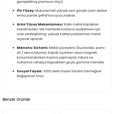
genişletilmiş premium ölçü)
Ön Yüzey:
Mukavemeti yüksek sert gövde üzeri darbe
emici parlak şeffaf koruyucu kalkan.
Arka Yüzey Mekanizması:
Kalın metal kapakları
bükülmeden, tek hamlede kolayca açabilmesi için
özel sertleştirilmiş, yüksek kaliteli paslanmaz metal
açacak aparatı.
Mıknatıs Sistemi:
Metal yüzeylere (buzdolabı, pano
vb.) sıkıca tutunan, kapak açarken veya magneti
konumlandırırken kayma yapmayan, fatura ve
notlarınızı rahatça taşıyabilen güçlü gömme mıknatıs.
Sosyal Fayda:
%100 Geliri İnsani Yardım Derneğine
Bağışlanan Ürün.
Benzer Ürünler