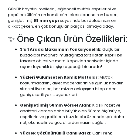
Günlük hayatın ironilerini, eğlenceli mutfak esprilerini ve
popüler kültürün en komik cümlelerini barındıran bu seri;
genişletilmiş
58 mm çapı
sayesinde buzdolabınızın en
dikkat çeken, en çok konuşulan parçası olmaya aday.
✨ Öne Çıkan Ürün Özellikleri:
3'ü 1 Arada Maksimum Fonksiyonellik:
Güçlü bir
buzdolabı magneti, mutfağınıza tarz katan esprili bir
tasarım objesi ve metal kapakları saniyeler içinde
açan dayanıklı bir şişe açacağı bir arada!
Yüzleri Gülümseten Komik Mottolar:
Mutfak
koşturmacasını, diyet maceralarını ve günlük hayatın
stresini tiye alan, her mizah anlayışına hitap eden
geniş esprili yazı seçenekleri.
Genişletilmiş 58mm Görsel Alanı:
Klasik rozet ve
anahtarlıklardan daha büyük olan 58mm ölçüsüyle,
esprilerin ve grafiklerin buzdolabı üzerinde çok daha
net, okunabilir ve göz alıcı durmasını sağlar.
Yüksek Çözünürlüklü Canlı Baskı:
Canlı renk