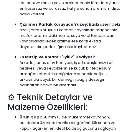
tonlarını ve muzip yazı karakterlerinin tüm detaylarını
en kusursuz ve pürüzsüz haliyle sunan premium dijital
baskı kalitesi.
Çizilmez Parlak Koruyucu Yüzey:
Baskı üzerindeki
özel şeffaf koruyucu katman sayesinde magnetiniz
mutfak ortamındaki neme, suya ve el temasından
kaynaklanabilecek çizilmelere karşı ekstra
dayanıklıdır; parlaklığını asla kaybetmez.
En Muzip ve Anlamlı "İyilik" Hediyesi:
Arkadaşlarınıza ev hediyesi, iş arkadaşlarınıza ofis
hediyesi veya sevdiklerinize küçük bir tebessüm
armağan etmek istediğinizde sunabileceğiniz;
arkasında büyük bir derneğin bağış desteğini
barındıran harika bir alternatif.
⚙️ Teknik Detaylar ve
Malzeme Özellikleri:
Ürün Çapı:
58 mm (Elde mükemmel kavranan,
buzdolabı üzerinde harika bir görünürlük sunan ve
kapak açarken en ideal kaldıraç gücünü sağlayan