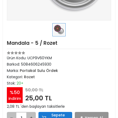
Mandala - 5 / Rozet
Ürün Kodu:
UCP9V60YKM
Barkod:
5084606245930
Marka:
Portakal Sulu Ördek
Kategori:
Rozet
Stok:
20+
50,00 TL
%50
25,00 TL
indirim
2,08 TL 'den başlayan taksitlerle
Sepete
Hemen Al