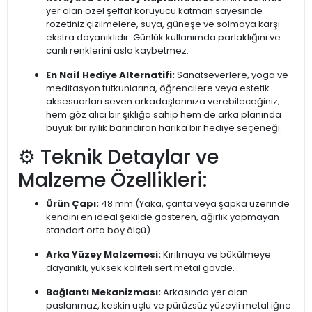
yer alan özel şeffaf koruyucu katman sayesinde
rozetiniz çizilmelere, suya, güneşe ve solmaya karşı
ekstra dayanıklıdır. Günlük kullanımda parlaklığını ve
canlı renklerini asla kaybetmez.
En Naif Hediye Alternatifi:
Sanatseverlere, yoga ve
meditasyon tutkunlarına, öğrencilere veya estetik
aksesuarları seven arkadaşlarınıza verebileceğiniz;
hem göz alıcı bir şıklığa sahip hem de arka planında
büyük bir iyilik barındıran harika bir hediye seçeneği.
⚙️ Teknik Detaylar ve
Malzeme Özellikleri:
Ürün Çapı:
48 mm (Yaka, çanta veya şapka üzerinde
kendini en ideal şekilde gösteren, ağırlık yapmayan
standart orta boy ölçü)
Arka Yüzey Malzemesi:
Kırılmaya ve bükülmeye
dayanıklı, yüksek kaliteli sert metal gövde.
Bağlantı Mekanizması:
Arkasında yer alan
paslanmaz, keskin uçlu ve pürüzsüz yüzeyli metal iğne.