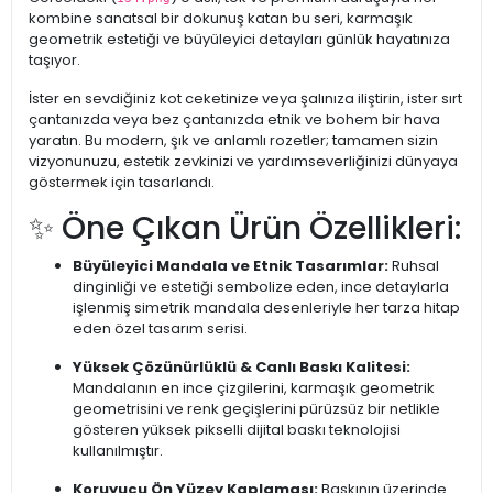
kombine sanatsal bir dokunuş katan bu seri, karmaşık
geometrik estetiği ve büyüleyici detayları günlük hayatınıza
taşıyor.
İster en sevdiğiniz kot ceketinize veya şalınıza iliştirin, ister sırt
çantanızda veya bez çantanızda etnik ve bohem bir hava
yaratın. Bu modern, şık ve anlamlı rozetler; tamamen sizin
vizyonunuzu, estetik zevkinizi ve yardımseverliğinizi dünyaya
göstermek için tasarlandı.
✨ Öne Çıkan Ürün Özellikleri:
Büyüleyici Mandala ve Etnik Tasarımlar:
Ruhsal
dinginliği ve estetiği sembolize eden, ince detaylarla
işlenmiş simetrik mandala desenleriyle her tarza hitap
eden özel tasarım serisi.
Yüksek Çözünürlüklü & Canlı Baskı Kalitesi:
Mandalanın en ince çizgilerini, karmaşık geometrik
geometrisini ve renk geçişlerini pürüzsüz bir netlikle
gösteren yüksek pikselli dijital baskı teknolojisi
kullanılmıştır.
Koruyucu Ön Yüzey Kaplaması:
Baskının üzerinde