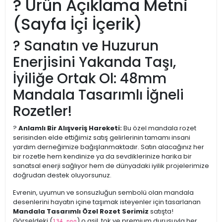
? Ürün Açıklama Metni
(Sayfa İçi İçerik)
? Sanatın ve Huzurun
Enerjisini Yakanda Taşı,
İyiliğe Ortak Ol: 48mm
Mandala Tasarımlı İğneli
Rozetler!
?
Anlamlı Bir Alışveriş Hareketi:
Bu özel mandala rozet
serisinden elde ettiğimiz satış gelirlerinin tamamı insani
yardım derneğimize bağışlanmaktadır. Satın alacağınız her
bir rozetle hem kendinize ya da sevdiklerinize harika bir
sanatsal enerji sağlıyor hem de dünyadaki iyilik projelerimize
doğrudan destek oluyorsunuz.
Evrenin, uyumun ve sonsuzluğun sembolü olan mandala
desenlerini hayatın içine taşımak isteyenler için tasarlanan
Mandala Tasarımlı Özel Rozet Serimiz
satışta!
Görseldeki (
) o asil, tok ve premium duruşuyla her
134.png