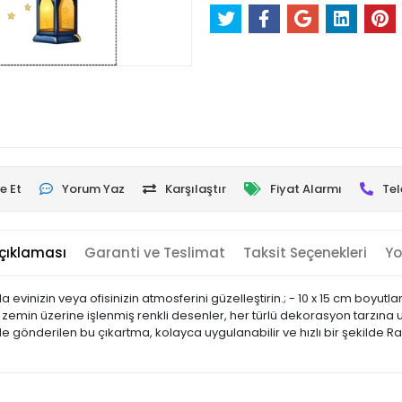
e Et
Yorum Yaz
Karşılaştır
Fiyat Alarmı
Tel
çıklaması
Garanti ve Teslimat
Taksit Seçenekleri
Yo
a evinizin veya ofisinizin atmosferini güzelleştirin.; - 10 x 15 cm boyu
z zemin üzerine işlenmiş renkli desenler, her türlü dekorasyon tarzına 
inde gönderilen bu çıkartma, kolayca uygulanabilir ve hızlı bir şekild