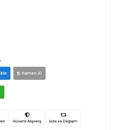
e
Ekle
Hemen Al
R
eri
Güvenli Alışveriş
İade ve Değişim