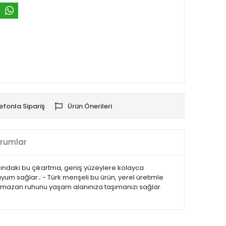
efonla Sipariş
Ürün Önerileri
rumlar
tlarındaki bu çıkartma, geniş yüzeylere kolayca
uyum sağlar.; - Türk menşeli bu ürün, yerel üretimle
e Ramazan ruhunu yaşam alanınıza taşımanızı sağlar.