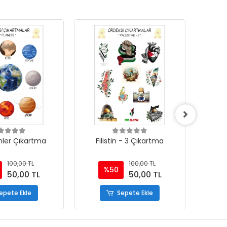
ler Çıkartma
Filistin - 3 Çıkartma
P
100,00 TL
100,00 TL
%50
50,00 TL
50,00 TL
epete Ekle
Sepete Ekle