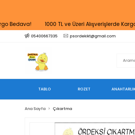
o Bedava!
1000 TL ve Üzeri Alışverişlerde Kargo B
05400667335
psordekikt@gmail.com
TABLO
ROZET
ANAHTARLI
Ana Sayfa
Çıkartma