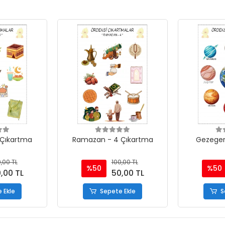
Çıkartma
Ramazan - 4 Çıkartma
Gezegen
,00 TL
100,00 TL
%50
%50
,00 TL
50,00 TL
 Ekle
Sepete Ekle
S