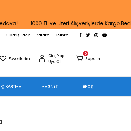
va!
1000 TL ve Üzeri Alışverişlerde Kargo Bedava
Sipariş Takip
Yardım
İletişim
0
Giriş Yap
Favorilerim
Sepetim
Üye Ol
ÇIKARTMA
MAGNET
BROŞ
a