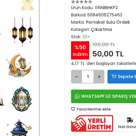
Ürün Kodu:
G6NIBIHKP2
Barkod:
5084606275463
Marka:
Portakal Sulu Ördek
Kategori:
Çıkartma
Stok:
20+
100,00 TL
%50
50,00 TL
indirim
4,17 TL 'den başlayan taksitlerl
Sepete 
WHATSAPP İLE SİPARİŞ VE
Favorilerime ekle
Hızlı Gönd