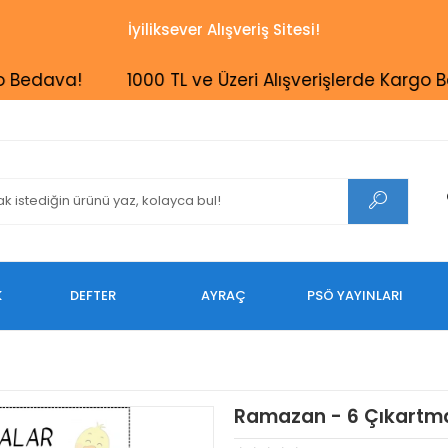
İyiliksever Alışveriş Sitesi!
edava!
1000 TL ve Üzeri Alışverişlerde Kargo Beda
K
DEFTER
AYRAÇ
PSÖ YAYINLARI
Ramazan - 6 Çıkartm