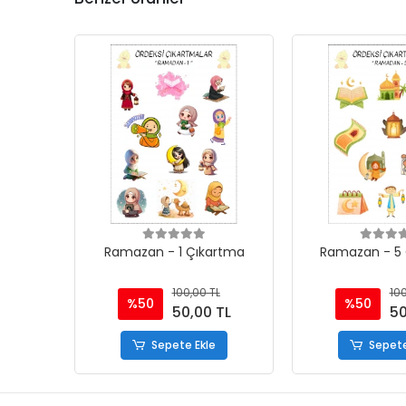
Ramazan - 1 Çıkartma
Ramazan - 5 
100,00 TL
100
%50
%50
50,00 TL
50
Sepete Ekle
Sepete