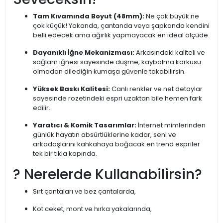
Tam Kıvamında Boyut (48mm):
Ne çok büyük ne
çok küçük! Yakanda, çantanda veya şapkanda kendini
belli edecek ama ağırlık yapmayacak en ideal ölçüde.
Dayanıklı İğne Mekanizması:
Arkasındaki kaliteli ve
sağlam iğnesi sayesinde düşme, kaybolma korkusu
olmadan dilediğin kumaşa güvenle takabilirsin.
Yüksek Baskı Kalitesi:
Canlı renkler ve net detaylar
sayesinde rozetindeki espri uzaktan bile hemen fark
edilir.
Yaratıcı & Komik Tasarımlar:
İnternet mimlerinden
günlük hayatın absürtlüklerine kadar, seni ve
arkadaşlarını kahkahaya boğacak en trend espriler
tek bir tıkla kapında.
? Nerelerde Kullanabilirsin?
Sırt çantaları ve bez çantalarda,
Kot ceket, mont ve hırka yakalarında,