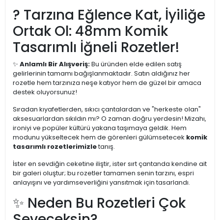
? Tarzına Eğlence Kat, İyiliğe
Ortak Ol: 48mm Komik
Tasarımlı İğneli Rozetler!
✨
Anlamlı Bir Alışveriş:
Bu üründen elde edilen satış
gelirlerinin tamamı bağışlanmaktadır. Satın aldığınız her
rozetle hem tarzınıza neşe katıyor hem de güzel bir amaca
destek oluyorsunuz!
Sıradan kıyafetlerden, sıkıcı çantalardan ve "herkeste olan"
aksesuarlardan sıkıldın mı? O zaman doğru yerdesin! Mizahı,
ironiyi ve popüler kültürü yakana taşımaya geldik. Hem
modunu yükseltecek hem de görenleri gülümsetecek
komik
tasarımlı rozetlerimizle
tanış.
İster en sevdiğin ceketine iliştir, ister sırt çantanda kendine ait
bir galeri oluştur; bu rozetler tamamen senin tarzını, espri
anlayışını ve yardımseverliğini yansıtmak için tasarlandı.
✨ Neden Bu Rozetleri Çok
Seveceksin?