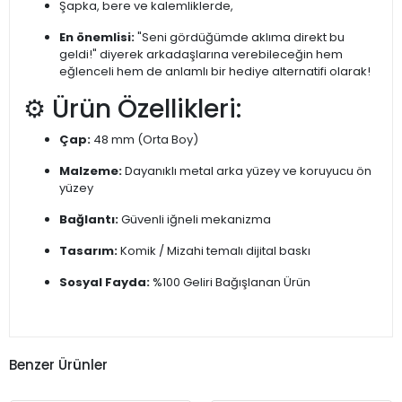
Şapka, bere ve kalemliklerde,
En önemlisi:
"Seni gördüğümde aklıma direkt bu
geldi!" diyerek arkadaşlarına verebileceğin hem
eğlenceli hem de anlamlı bir hediye alternatifi olarak!
⚙️ Ürün Özellikleri:
Çap:
48 mm (Orta Boy)
Malzeme:
Dayanıklı metal arka yüzey ve koruyucu ön
yüzey
Bağlantı:
Güvenli iğneli mekanizma
Tasarım:
Komik / Mizahi temalı dijital baskı
Sosyal Fayda:
%100 Geliri Bağışlanan Ürün
Benzer Ürünler