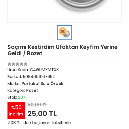
Saçımı Kestirdim Ufaktan Keyfim Yerine
Geldi / Rozet
Ürün Kodu:
C4G9MXMTX3
Barkod:
5084606167652
Marka:
Portakal Sulu Ördek
Kategori:
Rozet
Stok:
20+
50,00 TL
%50
25,00 TL
indirim
2,08 TL 'den başlayan taksitlerle