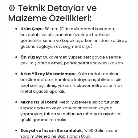
⚙️ Teknik Detaylar ve
Malzeme Özellikleri:
Ürün Çapı:
58 mm (Elde mükemmel kavranan,
buzdolabı ve ofis panoları üzerinde harika bir
görünürlük sunan ve kapak açarken en ideal kaldıraç
gücünü sağlayan üst segment ölçü).
Ön Yüzey:
Mukavemeti yüksek sert gövde üzerine
çekilmiş darbe emici, parlak şeffaf koruyucu kalkan.
Arka Yüzey Mekanizması:
Kalın metal kapakları
bükülmeden, tek hamlede kolayca açabilmesi için
özel sertleştirilmiş, yüksek mukavemetli paslanmaz
metal açacak aparatı.
Mıknatıs Sistemi:
Metal yüzeylere sıkıca tutunan,
kapak açarken veya konumlandırırken kayma
yapmayan, fatura ve notlarınızı rahatça taşıyabilen
güçlü gömme mıknatıs.
Sosyal ve İnsani Sorumluluk:
%100 Geliri İnsani
Yardım Derneğine Bağışlanan Ürün.