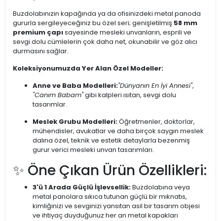
Buzdolabınızın kapağında ya da ofisinizdeki metal panoda
gururla sergileyeceğiniz bu özel seri; genişletilmiş
58 mm
premium çapı
sayesinde mesleki unvanların, esprili ve
sevgi dolu cümlelerin çok daha net, okunabilir ve göz alıcı
durmasını sağlar.
Koleksiyonumuzda Yer Alan Özel Modeller:
Anne ve Baba Modelleri:
"Dünyanın En İyi Annesi"
,
"Canım Babam"
gibi kalpleri ısıtan, sevgi dolu
tasarımlar.
Meslek Grubu Modelleri:
Öğretmenler, doktorlar,
mühendisler, avukatlar ve daha birçok saygın meslek
dalına özel, teknik ve estetik detaylarla bezenmiş
gurur verici mesleki unvan tasarımları.
✨ Öne Çıkan Ürün Özellikleri:
3'ü 1 Arada Güçlü İşlevsellik:
Buzdolabına veya
metal panolara sıkıca tutunan güçlü bir mıknatıs,
kimliğinizi ve sevginizi yansıtan asil bir tasarım objesi
ve ihtiyaç duyduğunuz her an metal kapakları