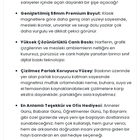
saniyeler içinde açan dayanıklı bir şişe açacağı!
Genişletilmiş 58mm Premium Boyut:
Klasik
magnetlere göre daha geniş olan yüzeyi sayesinde,
mesleki ikonlar, unvanlar ve sevgi dolu yazılar çok
daha vurgulu ve dikkat çekici görünür.
Yüksek Çözünürlüklü Canlı Baskı:
Harflerin, grafik
çizgilerinin ve mesleki amblemlerin netliğini en
kusursuz, pürüzsüz ve canlı haliyle yansıtan birinci sınıf
dijital baskı teknolojisi.
Çizilmez Parlak Koruyucu Yüzey:
Baskının üzerinde
yer alan parlak koruyucu katman sayesinde
magnetiniz mutfak ortamındaki neme, buhara, suya ve
el temasından kaynaklanabilecek çizilmelere karşı
ekstra dayanıklıdır; parlaklığını asla kaybetmez.
En Anlamlı Teşekkür ve Ofis Hediyesi:
Anneler
Günü, Babalar Günü, Öğretmenler Günü, Tıp Bayramı
gibi özel günlerde veya yeni işe başlayan dostlarınıza
sunabileceğiniz; hem çok kullanışlı, hem gurur verici,
hem de arkasında doğrudan insani yardıma giden bir
hayrı barındıran en asil hediye seçeneği.