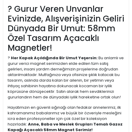
? Gurur Veren Unvanlar
Evinizde, Alışverişinizin Geliri
Dünyada Bir Umut: 58mm
Özel Tasarım Açacaklı
Magnetler!
?
Her Kapak Açıldığında Bir Umut Yeşersin:
Bu anlamlı ve
gurur verici magnet serimizden elde edilen tüm satış
gelirleri, insani yardım derneğimizin projelerine doğrudan
aktarılmaktadır. Mutfağınıza veya ofisinize şıklık katacak bu
tasarım, aslında darda kalan bir ailenin, bir yetimin veya
ihtiyaç sahibinin hayatına dokunacak kocaman bir iyilik
köprüsüne dönüşecektir. Satın alarak hem sevdiklerinizi
gururlandırın hem de dünyadaki iyilik hareketine ortak olun!
Hayatımızın en güvenli sığınağı olan fedakar annelerimiz, ilk
kahramanımız babalarımız ve büyük bir özveriyle mesleğini
icra eden profesyoneller için çok özel bir koleksiyon
hazırladık:
Anne, Baba ve Meslek Grupları Temalı Gazoz
Kapağı Açacaklı 58mm Magnet Serimiz!