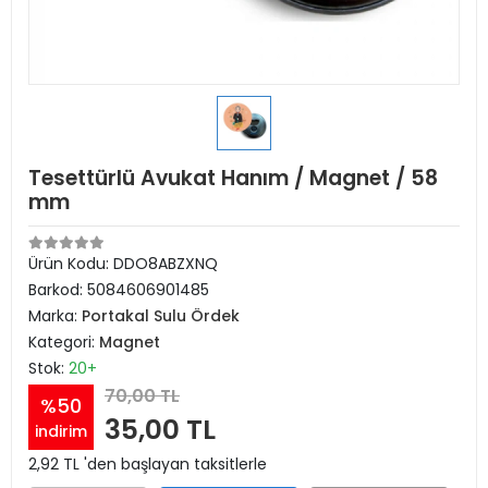
Tesettürlü Avukat Hanım / Magnet / 58
mm
Ürün Kodu:
DDO8ABZXNQ
Barkod:
5084606901485
Marka:
Portakal Sulu Ördek
Kategori:
Magnet
Stok:
20+
70,00 TL
%50
35,00 TL
indirim
2,92 TL 'den başlayan taksitlerle