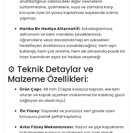
anahtarlığınızı cebinizdeki diğer nesnelerin
sürtünmesine, çizilmelere, suya ve zamana karşı
koruyan özel ön yüzey kaplaması sayesinde solma
yapmaz.
Harika Bir Hediye Alternatifi:
Arkadaşlarınıza,
astronomi ve bilim meraklısı sevdiklerinize,
öğrencilere veya davasında hep en yüksekleri
hedefleyen dostlarınıza sunabileceğiniz; hem aşırı
kullanışlı, hem çok anlamlı, hem de arkasında büyük bir
hayır barındıran eşsiz bir hediye seçeneği.
⚙️ Teknik Detaylar ve
Malzeme Özellikleri:
Ürün Çapı:
48 mm (Cepte kolayca taşınan, ele tam
oturan ve kapak açarken mükemmel bir kaldıraç gücü
sağlayan en ideal ölçü).
Ön Yüzey:
Dayanıklı ve pürüzsüz sert gövde üzeri
koruyucu parlak şeffaf kaplama.
Arka Yüzey Mekanizması:
Gazoz ve şişe kapaklarını
bükülmeden kolayca açabilmesi için özel olarak