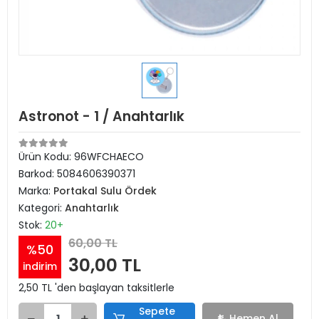
Astronot - 1 / Anahtarlık
Ürün Kodu:
96WFCHAECO
Barkod:
5084606390371
Marka:
Portakal Sulu Ördek
Kategori:
Anahtarlık
Stok:
20+
60,00 TL
%50
30,00 TL
indirim
2,50 TL 'den başlayan taksitlerle
Sepete
Hemen Al