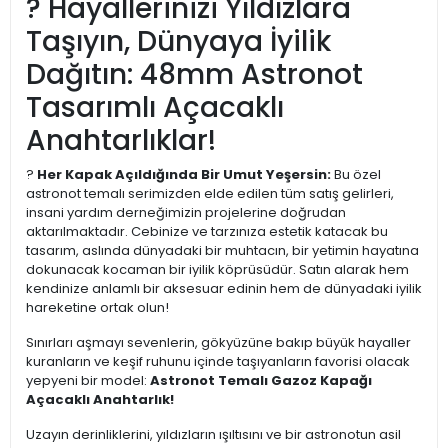
? Hayallerinizi Yıldızlara
Taşıyın, Dünyaya İyilik
Dağıtın: 48mm Astronot
Tasarımlı Açacaklı
Anahtarlıklar!
?
Her Kapak Açıldığında Bir Umut Yeşersin:
Bu özel
astronot temalı serimizden elde edilen tüm satış gelirleri,
insani yardım derneğimizin projelerine doğrudan
aktarılmaktadır. Cebinize ve tarzınıza estetik katacak bu
tasarım, aslında dünyadaki bir muhtacın, bir yetimin hayatına
dokunacak kocaman bir iyilik köprüsüdür. Satın alarak hem
kendinize anlamlı bir aksesuar edinin hem de dünyadaki iyilik
hareketine ortak olun!
Sınırları aşmayı sevenlerin, gökyüzüne bakıp büyük hayaller
kuranların ve keşif ruhunu içinde taşıyanların favorisi olacak
yepyeni bir model:
Astronot Temalı Gazoz Kapağı
Açacaklı Anahtarlık!
Uzayın derinliklerini, yıldızların ışıltısını ve bir astronotun asil