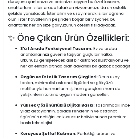
duruşunu çantanıza ve cebinize taşıyan bu özel tasarım;
anahtarlarınızı bir arada tutarken vizyonunuzu da en estetik
şekilde yansıtacak. İster bilim ve uzay meraklısı bir öğrenci
olun, ister hayallerinin peşinden koşan bir vizyoner; bu
anahtarlık her an size gökyüzünün ötesini fısıldayacak.
✨ Öne Çıkan Ürün Özellikleri:
3'ü 1 Arada Fonksiyonel Tasarım:
Ev ve araba
anahtarlarınızı güvenle taşıyan güçlü bir halka,
ufkunuzu genişletecek asil bir astronot illüstrasyonu ve
her an elinizin altında olan dayanıklı bir gazoz açacağı!
Özgün ve Estetik Tasarım Çizgileri:
Derin uzay
tonları, minimalist astronot figürleri ve gökyüzü
motifleriyle harmanlanmış, hem gençlerin hem de
yetişkinlerin tarzına uygun modern görseller.
Yüksek Çözünürlüklü Dijital Baskı:
Tasarımdaki ince
yıldız detaylarının, galaksi renklerinin ve astronot
figürünün netliğini en kusursuz haliyle sunan premium
baskı teknolojisi.
Koruyucu Şeffaf Katman:
Parlaklığı artıran ve