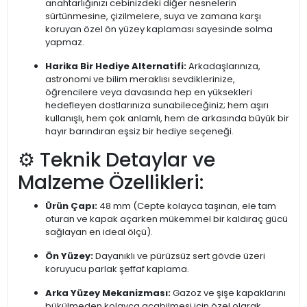
anahtarlığınızı cebinizdeki diğer nesnelerin
sürtünmesine, çizilmelere, suya ve zamana karşı
koruyan özel ön yüzey kaplaması sayesinde solma
yapmaz.
Harika Bir Hediye Alternatifi:
Arkadaşlarınıza,
astronomi ve bilim meraklısı sevdiklerinize,
öğrencilere veya davasında hep en yüksekleri
hedefleyen dostlarınıza sunabileceğiniz; hem aşırı
kullanışlı, hem çok anlamlı, hem de arkasında büyük bir
hayır barındıran eşsiz bir hediye seçeneği.
⚙️ Teknik Detaylar ve
Malzeme Özellikleri:
Ürün Çapı:
48 mm (Cepte kolayca taşınan, ele tam
oturan ve kapak açarken mükemmel bir kaldıraç gücü
sağlayan en ideal ölçü).
Ön Yüzey:
Dayanıklı ve pürüzsüz sert gövde üzeri
koruyucu parlak şeffaf kaplama.
Arka Yüzey Mekanizması:
Gazoz ve şişe kapaklarını
bükülmeden kolayca açabilmesi için özel olarak