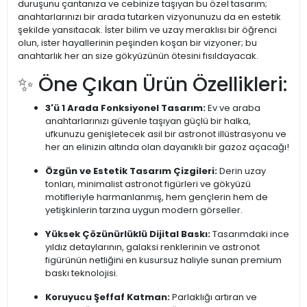
duruşunu çantanıza ve cebinize taşıyan bu özel tasarım;
anahtarlarınızı bir arada tutarken vizyonunuzu da en estetik
şekilde yansıtacak. İster bilim ve uzay meraklısı bir öğrenci
olun, ister hayallerinin peşinden koşan bir vizyoner; bu
anahtarlık her an size gökyüzünün ötesini fısıldayacak.
✨ Öne Çıkan Ürün Özellikleri:
3'ü 1 Arada Fonksiyonel Tasarım:
Ev ve araba
anahtarlarınızı güvenle taşıyan güçlü bir halka,
ufkunuzu genişletecek asil bir astronot illüstrasyonu ve
her an elinizin altında olan dayanıklı bir gazoz açacağı!
Özgün ve Estetik Tasarım Çizgileri:
Derin uzay
tonları, minimalist astronot figürleri ve gökyüzü
motifleriyle harmanlanmış, hem gençlerin hem de
yetişkinlerin tarzına uygun modern görseller.
Yüksek Çözünürlüklü Dijital Baskı:
Tasarımdaki ince
yıldız detaylarının, galaksi renklerinin ve astronot
figürünün netliğini en kusursuz haliyle sunan premium
baskı teknolojisi.
Koruyucu Şeffaf Katman:
Parlaklığı artıran ve