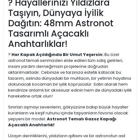
? Hayallerinizi Yıldızlara
Taşıyın, Dünyaya İyilik
Dağıtın: 48mm Astronot
Tasarımlı Açacaklı
Anahtarlıklar!
?
Her Kapak Açıldığında Bir Umut Yeşersin:
Bu özel
astronot temalı serimizden elde edilen tüm satış gelirleri,
insani yardım derneğimizin projelerine doğrudan
aktarılmaktadır. Cebinize ve tarzınıza estetik katacak bu
tasarım, aslında dünyadaki bir muhtacın, bir yetimin hayatına
dokunacak kocaman bir iyilik köprüsüdür. Satın alarak hem
kendinize anlamlı bir aksesuar edinin hem de dünyadaki iyilik
hareketine ortak olun!
Sınırları aşmayı sevenlerin, gökyüzüne bakıp büyük hayaller
kuranların ve keşif ruhunu içinde taşıyanların favorisi olacak
yepyeni bir model:
Astronot Temalı Gazoz Kapağı
Açacaklı Anahtarlık!
Uzayın derinliklerini, yıldızların ışıltısını ve bir astronotun asil