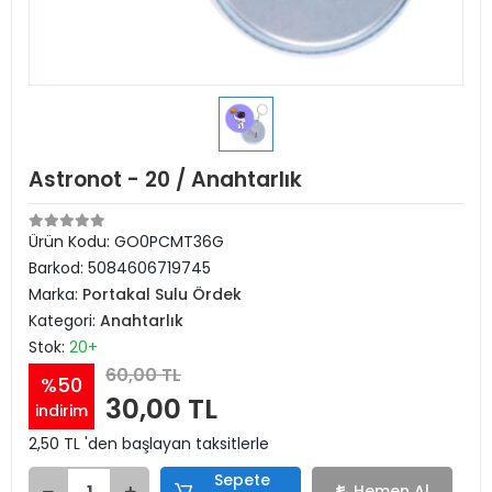
Astronot - 20 / Anahtarlık
Ürün Kodu:
GO0PCMT36G
Barkod:
5084606719745
Marka:
Portakal Sulu Ördek
Kategori:
Anahtarlık
Stok:
20+
60,00 TL
%50
30,00 TL
indirim
2,50 TL 'den başlayan taksitlerle
Sepete
Hemen Al