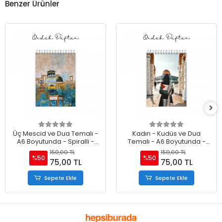
Benzer Ürünler
Üç Mescid ve Dua Temalı -
Kadın - Kudüs ve Dua
A6 Boyutunda - Spiralli -
Temalı - A6 Boyutunda -
Hediyelik Defter - Çizgili
Spiralli - Hediyelik Defter -
150,00 TL
150,00 TL
Çizgili
%50
%50
75,00 TL
75,00 TL
Sepete Ekle
Sepete Ekle