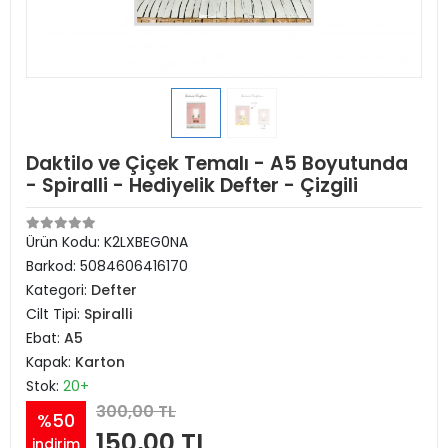
Daktilo ve Çiçek Temalı - A5 Boyutunda
- Spiralli - Hediyelik Defter - Çizgili
Ürün Kodu:
K2LXBEG0NA
Barkod:
5084606416170
Kategori:
Defter
Cilt Tipi:
Spiralli
Ebat:
A5
Kapak:
Karton
Stok:
20+
300,00 TL
%50
150,00 TL
indirim