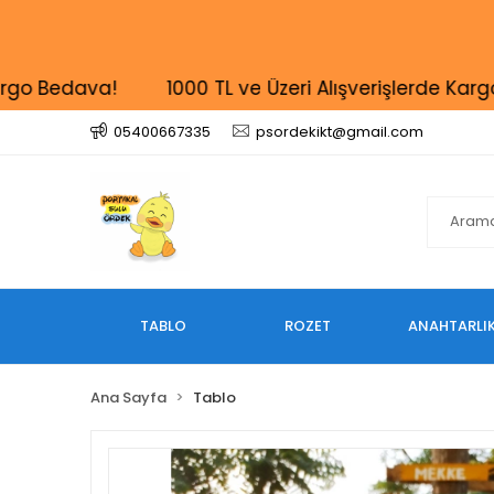
 Bedava!
1000 TL ve Üzeri Alışverişlerde Kargo Be
05400667335
psordekikt@gmail.com
TABLO
ROZET
ANAHTARLI
Ana Sayfa
Tablo