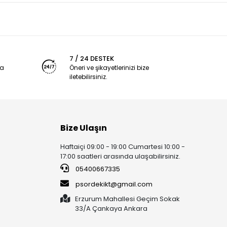
7 / 24 DESTEK
ya
Öneri ve şikayetlerinizi bize
iletebilirsiniz.
Bize Ulaşın
Haftaiçi 09:00 - 19:00 Cumartesi 10:00 -
17:00 saatleri arasında ulaşabilirsiniz.
05400667335
psordekikt@gmail.com
Erzurum Mahallesi Geçim Sokak
33/A Çankaya Ankara