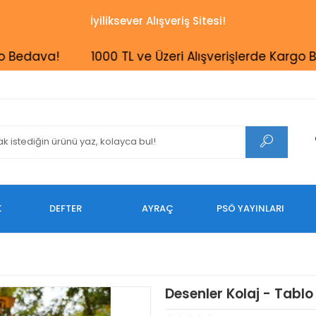
İyiliksever Alışveriş Sitesi!
dava!
1000 TL ve Üzeri Alışverişlerde Kargo Beda
K
DEFTER
AYRAÇ
PSÖ YAYINLARI
Desenler Kolaj - Tablo