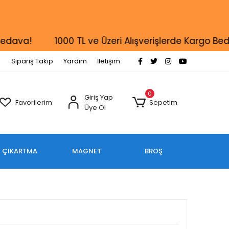
va!
1000 TL ve Üzeri Alışverişlerde Kargo Bedava!
Sipariş Takip
Yardım
İletişim
0
Giriş Yap
Favorilerim
Sepetim
Üye Ol
ÇIKARTMA
MAGNET
BROŞ