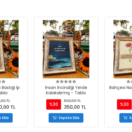
Bastığı İp
İnsan İncindiği Yerde
Bahçesi Na
Tablo
Kalakalırmış - Tablo
,00 TL
500,00 TL
%30
%30
0,00 TL
350,00 TL
 Ekle
Sepete Ekle
S