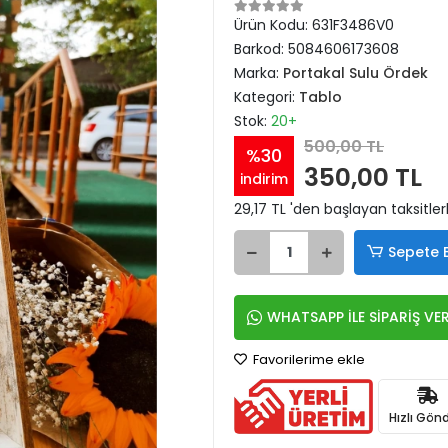
Ürün Kodu:
631F3486V0
Barkod:
5084606173608
Marka:
Portakal Sulu Ördek
Kategori:
Tablo
Stok:
20+
500,00 TL
%30
350,00 TL
indirim
29,17 TL 'den başlayan taksitler
Sepete 
WHATSAPP İLE SİPARİŞ VE
Favorilerime ekle
Hızlı Gönd