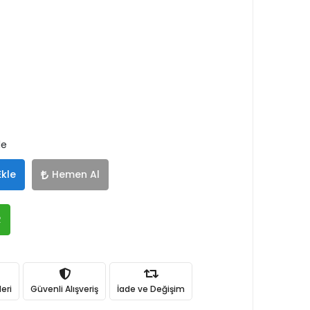
le
Ekle
Hemen Al
R
eri
Güvenli Alışveriş
İade ve Değişim