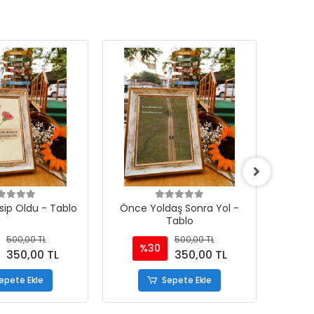
sip Oldu - Tablo
Önce Yoldaş Sonra Yol -
Bira
Tablo
Rahma
500,00 TL
500,00 TL
%30
350,00 TL
350,00 TL
epete Ekle
Sepete Ekle