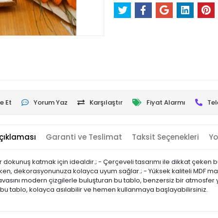
e Et
Yorum Yaz
Karşılaştır
Fiyat Alarmı
Tel
çıklaması
Garanti ve Teslimat
Taksit Seçenekleri
Yo
bir dokunuş katmak için idealdir.; - Çerçeveli tasarımı ile dikkat çeken 
arken, dekorasyonunuza kolayca uyum sağlar.; - Yüksek kaliteli MDF ma
vasını modern çizgilerle buluşturan bu tablo, benzersiz bir atmosfer yara
n bu tablo, kolayca asılabilir ve hemen kullanmaya başlayabilirsiniz.