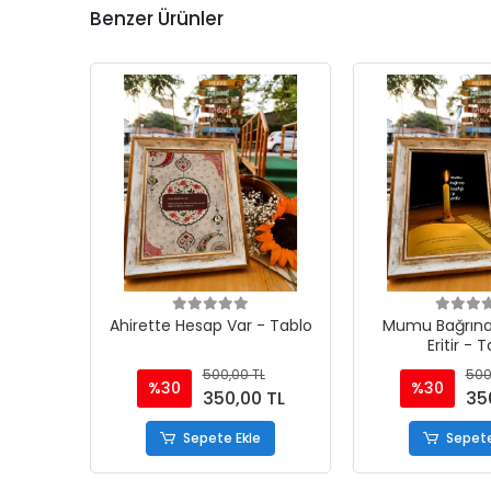
Benzer Ürünler
Ahirette Hesap Var - Tablo
Mumu Bağrına 
Eritir - 
500,00 TL
500
%30
%30
350,00 TL
35
Sepete Ekle
Sepete